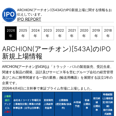
Skip
to
ARCHION(アーチオン)[543A]のIPO新規上場に関する情報をお
content
伝えしています。
IPO REPORT
2026
2025
2024
2023
2022
2021
2020
2019
2018
年
年
年
年
年
年
年
年
年
ARCHION(アーチオン)[543A]のIPO
新規上場情報
ARCHION(アーチオン)[543A]は「トラック・バスの製造販売、受託生産、
関連する製品の開発、設計及びサービス等を営むグループ会社の経営管理
及びこれに附帯関連する一切の業務」(輸送用機器）を展開する設立1年の
企業です。
2026年4月4日に主幹事で東証プライム市場に上場しました。
時価総額
上場承
前日終
(上場前想
認日
会社名 / コード / 市場区分
直前期売
公開価格
初値
AI初値
値
定/前日終
ブック
[ 業種別分類 ] 事業の内容
上高経常
(想定価格/仮条
公開比
予想
公開比
値)
ビル
幹事証券（太字は主幹事）
利益率
件)
率
率
発行済株
上場日
式総数