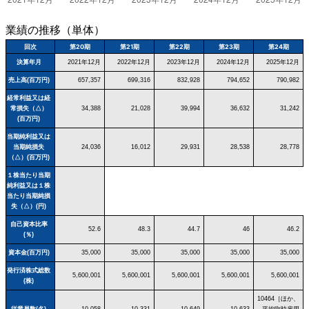
業績の推移（単体）
回次
第20期
第21期
第22期
第23期
第24期
決算年月
2021年12月
2022年12月
2023年12月
2024年12月
2025年12月
売上高(百万円)
657,357
699,316
832,928
794,652
790,982
経常利益又は経
常損失（△）
34,388
21,028
39,994
36,632
31,242
(百万円)
当期純利益又は
当期純損失
24,036
16,012
29,931
28,538
28,778
（△）(百万円)
１株当たり当期
純利益又は１株
当たり当期純損
失（△）(円)
自己資本比率
52.6
48.3
44.7
46
46.2
(％)
資本金(百万円)
35,000
35,000
35,000
35,000
35,000
発行済株式総数
5,600,001
5,600,001
5,600,001
5,600,001
5,600,001
(株)
10464［ほか、
従業員数(名)
10,058
10,331
10,649
10,633
平均臨時雇用