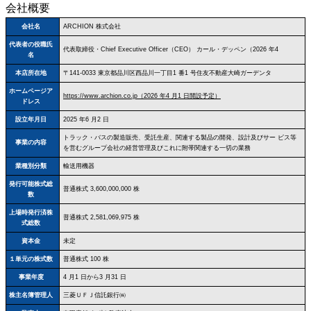
会社概要
会社名
ARCHION 株式会社
代表者の役職氏
代表取締役・Chief Executive Officer（CEO） カール・デッペン（2026 年4
名
本店所在地
〒141-0033 東京都品川区西品川一丁目1 番1 号住友不動産大崎ガーデンタ
ホームページア
https://www.archion.co.jp（2026 年4 月1 日開設予定）
ドレス
設立年月日
2025 年6 月2 日
トラック・バスの製造販売、受託生産、関連する製品の開発、設計及びサー ビス等
事業の内容
を営むグループ会社の経営管理及びこれに附帯関連する一切の業務
業種別分類
輸送用機器
発行可能株式総
普通株式 3,600,000,000 株
数
上場時発行済株
普通株式 2,581,069,975 株
式総数
資本金
未定
１単元の株式数
普通株式 100 株
事業年度
4 月1 日から3 月31 日
株主名簿管理人
三菱ＵＦＪ信託銀行㈱