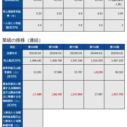
人員］
売上高経常利益
5.23
3.01
4.8
4.61
3.95
率（％）
一人当たり利益
3.4
2
3.8
3.4
3
額(百万円)
業績の推移（連結）
回次
第109期
第110期
第111期
第112期
第113期
決算年月
2021年3月
2022年3月
2023年3月
2024年3月
2025年3月
売上高(百万円)
1,498,442
1,459,706
1,507,336
1,516,255
1,697,229
経常利益又は経
常損失（△）
12,261
37,986
15,787
△9,233
39,310
(百万円)
親会社株主に帰
属する当期純利
益又は親会社株
△7,489
△84,732
△117,664
17,087
△217,753
主に帰属する当
期純損失（△）
(百万円)
１株当たり当期
純利益金額又は
１株当たり当期
純損失額（△）