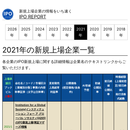
Skip
to
新規上場企業の情報をいち速く
content
IPO REPORT
2026
2025
2024
2023
2022
2021
2020
2019
2018
年
年
年
年
年
年
年
年
年
2021年の新規上場企業一覧
各企業のIPO新規上場に関する詳細情報は企業名のテキストリンクからご
覧いただけます。
時価総額
上場承
前日終
(上場前想
認日
会社名 / コード / 市場区分
直前期売
公開価格
初値
AI初値
値
定/前日終
ブック
[ 業種別分類 ] 事業の内容
上高経常
(想定価格/仮条
公開比
予想
公開比
値)
ビル
幹事証券（太字は主幹事）
利益率
件)
率
率
発行済株
上場日
式総数
Institution for a Global
Society(インスティテュ
ーション フォー ア グロ
ーバル ソサエティ)[4265]
のIPO新規上場(東証マザ
2021/1
ーズ)情報