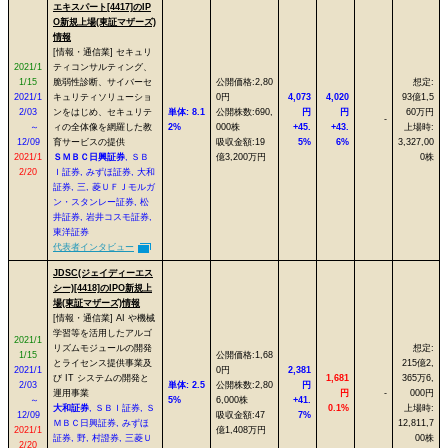
エキスパート[4417]のIP
O新規上場(東証マザーズ)
情報
[情報・通信業] セキュリ
2021/1
ティコンサルティング、
1/15
脆弱性診断、サイバーセ
公開価格:2,80
想定:
2021/1
キュリティソリューショ
0円
4,073
4,020
93億1,5
2/03
ンをはじめ、セキュリテ
単体: 8.1
公開株数:690,
円
円
60万円
-
～
ィの全体像を網羅した教
2%
000株
+45.
+43.
上場時:
12/09
育サービスの提供
吸収金額:19
5%
6%
3,327,00
2021/1
ＳＭＢＣ日興証券
, ＳＢ
億3,200万円
0株
2/20
Ｉ証券, みずほ証券, 大和
証券, 三, 菱ＵＦＪモルガ
ン・スタンレー証券, 松
井証券, 岩井コスモ証券,
東洋証券
代表者インタビュー
JDSC(ジェイディーエス
シー)[4418]のIPO新規上
場(東証マザーズ)情報
[情報・通信業] AI や機械
学習等を活用したアルゴ
2021/1
リズムモジュールの開発
想定:
1/15
公開価格:1,68
とライセンス提供事業及
215億2,
2021/1
0円
2,381
び IT システムの開発と
1,681
365万6,
2/03
単体: 2.5
公開株数:2,80
円
運用事業
円
-
000円
～
5%
6,000株
+41.
大和証券
, ＳＢＩ証券, Ｓ
0.1%
上場時:
12/09
吸収金額:47
7%
ＭＢＣ日興証券, みずほ
12,811,7
2021/1
億1,408万円
証券, 野, 村證券, 三菱Ｕ
00株
2/20