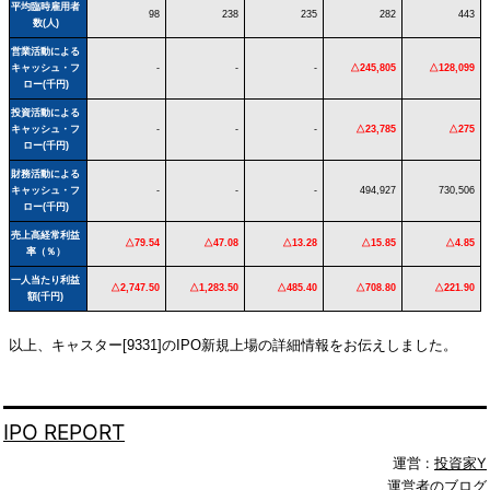
平均臨時雇用者
98
238
235
282
443
数(人)
営業活動による
キャッシュ・フ
-
-
-
△245,805
△128,099
ロー(千円)
投資活動による
キャッシュ・フ
-
-
-
△23,785
△275
ロー(千円)
財務活動による
キャッシュ・フ
-
-
-
494,927
730,506
ロー(千円)
売上高経常利益
△79.54
△47.08
△13.28
△15.85
△4.85
率（％）
一人当たり利益
△2,747.50
△1,283.50
△485.40
△708.80
△221.90
額(千円)
以上、キャスター[9331]のIPO新規上場の詳細情報をお伝えしました。
IPO REPORT
運営 :
投資家Y
運営者のブログ