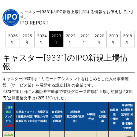
Skip
to
キャスター[9331]のIPO新規上場に関する情報をお伝えしていま
content
す。
IPO REPORT
2026
2025
2024
2023
2022
2021
2020
2019
2018
年
年
年
年
年
年
年
年
年
キャスター[9331]のIPO新規上場情
報
キャスター[9331]は「リモートアシスタントをはじめとした人材事業運
営」(サービス業）を展開する設立11年の企業です。
2023年10月日に大和証券主幹事で東証グロース市場に上場し初値は2,319
円(公開価格比率は+205.1%)でした。
時価総額
上場承
前日終
(上場前想
認日
会社名 / コード / 市場区分
直前期売
公開価格
初値
AI初値
値
定/前日終
ブック
[ 業種別分類 ] 事業の内容
上高経常
(想定価格/仮条
公開比
予想
公開比
値)
ビル
幹事証券（太字は主幹事）
利益率
件)
率
率
発行済株
上場日
式総数
2023/0
想定: