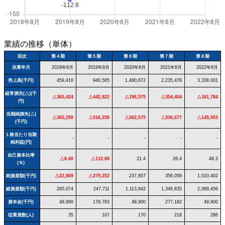
業績の推移（単体）
回次
第４期
第５期
第６期
第７期
第８期
決算年月
2018年8月
2019年8月
2020年8月
2021年8月
2022年8月
売上高(千円)
459,410
940,565
1,480,672
2,235,478
3,338,001
経常損失(△)(千
△365,424
△442,822
△196,575
△354,404
△161,784
円)
当期純損失(△)
△365,250
△516,259
△262,575
△336,677
△145,053
(千円)
１株当たり当期
-
-
-
-
-
純利益(円)
自己資本比率
△8.60
△112.80
21.4
26.4
48.3
(％)
純資産額(千円)
△22,809
△279,252
237,857
356,058
1,010,402
総資産額(千円)
265,074
247,711
1,113,642
1,346,835
2,089,456
資本金(千円)
49,900
179,783
49,900
277,182
49,900
従業員数(人)
35
107
170
218
286