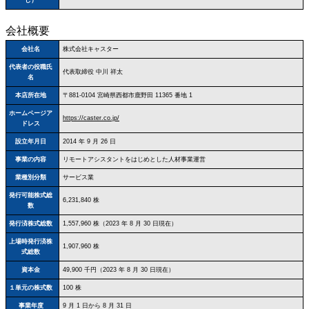
会社概要
会社名
株式会社キャスター
代表者の役職氏
代表取締役 中川 祥太
名
本店所在地
〒881‐0104 宮崎県西都市鹿野田 11365 番地 1
ホームページア
https://caster.co.jp/
ドレス
設立年月日
2014 年 9 月 26 日
事業の内容
リモートアシスタントをはじめとした人材事業運営
業種別分類
サービス業
発行可能株式総
6,231,840 株
数
発行済株式総数
1,557,960 株（2023 年 8 月 30 日現在）
上場時発行済株
1,907,960 株
式総数
資本金
49,900 千円（2023 年 8 月 30 日現在）
１単元の株式数
100 株
事業年度
9 月 1 日から 8 月 31 日