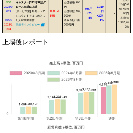
8/30
キャスター[9331]/東証グ
公開価格:760
14億5,0
2023/0
ロース市場に上場
円
2,319
956円
04万9,6
9/19
[サービス業] リモートア
単体: -4.
公開株数:402,
円
+25.
-
00円
～
シスタントをはじめとし
85%
500株
+205.
8%
上場時:
09/25
た人材事業運営
吸収金額:3億
1%
1,907,96
2023/1
代表者インタビュー
590万円
0株
0/04
上場後レポート