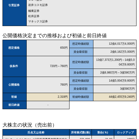
岩井コスモ証券
引受証券
極東証券
松井証券
マネックス証券
公開価格決定までの推移および初値と前日終値
想定時価総額
12億4,017万4,000円
想定価格
650円
資金吸収額
2億6,162万5,000円
13億7,373万1,200円～14億5,0
想定時価総額
04万9,600円
仮条件
720円～760円
資金吸収額
2億8,980万円～3億590万円
想定時価総額
14億5,004万9,600円
公開価格
760円
資金吸収額
3億590万円
初値
2,319円
初値時価総額
44億2,455万9,240円
前日終値
-
大株主の状況（売出前）
氏名又は名称
所有株式数(株)
割合(％)
ロックアップ