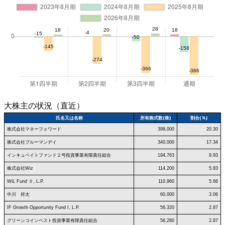
大株主の状況（直近）
氏名又は名称
所有株式数(株)
割合(％)
株式会社マネーフォワード
398,000
20.30
株式会社ブルーマンデイ
340,000
17.34
インキュベイトファンド２号投資事業有限責任組合
194,763
9.93
株式会社Wiz
114,200
5.83
WiL Fund Ⅱ, L.P.
110,960
5.66
中川 祥太
60,000
3.06
IF Growth Opportunity Fund I, L.P.
56,320
2.87
グリーンコインベスト投資事業有限責任組合
56,280
2.87