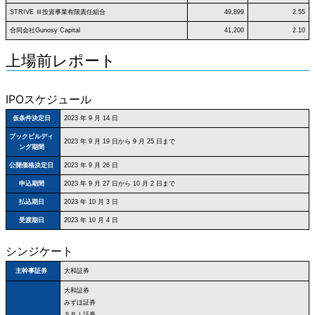
STRIVE Ⅲ投資事業有限責任組合
49,899
2.55
合同会社Gunosy Capital
41,200
2.10
上場前レポート
IPOスケジュール
仮条件決定日
2023 年 9 月 14 日
ブックビルディ
2023 年 9 月 19 日から 9 月 25 日まで
ング期間
公開価格決定日
2023 年 9 月 26 日
申込期間
2023 年 9 月 27 日から 10 月 2 日まで
払込期日
2023 年 10 月 3 日
受渡期日
2023 年 10 月 4 日
シンジケート
大和証券
主幹事証券
大和証券
みずほ証券
ＳＢＩ証券