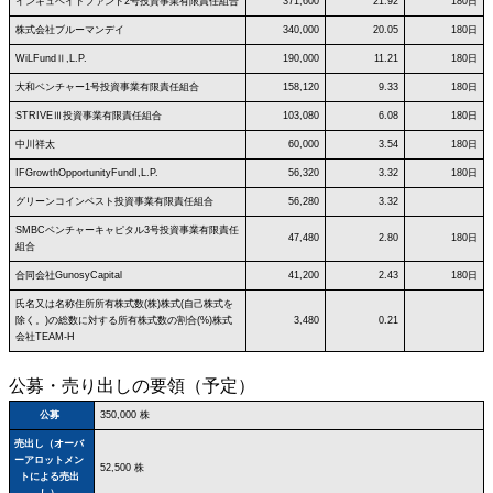
インキュベイトファンド2号投資事業有限責任組合
371,600
21.92
180日
株式会社ブルーマンデイ
340,000
20.05
180日
WiLFundⅡ,L.P.
190,000
11.21
180日
大和ベンチャー1号投資事業有限責任組合
158,120
9.33
180日
STRIVEⅢ投資事業有限責任組合
103,080
6.08
180日
中川祥太
60,000
3.54
180日
IFGrowthOpportunityFundI,L.P.
56,320
3.32
180日
グリーンコインベスト投資事業有限責任組合
56,280
3.32
SMBCベンチャーキャピタル3号投資事業有限責任
47,480
2.80
180日
組合
合同会社GunosyCapital
41,200
2.43
180日
氏名又は名称住所所有株式数(株)株式(自己株式を
除く。)の総数に対する所有株式数の割合(%)株式
3,480
0.21
会社TEAM-H
公募・売り出しの要領（予定）
公募
350,000 株
売出し（オーバ
ーアロットメン
52,500 株
トによる売出
し）