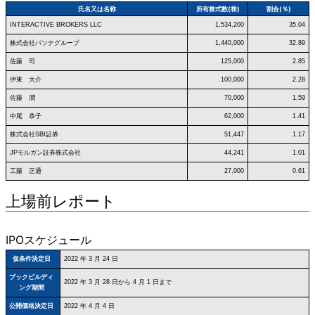
氏名又は名称
所有株式数(株)
割合(％)
INTERACTIVE BROKERS LLC
1,534,200
35.04
株式会社パソナグループ
1,440,000
32.89
佐藤 司
125,000
2.85
伊東 大介
100,000
2.28
佐藤 潤
70,000
1.59
中尾 恭子
62,000
1.41
株式会社SBI証券
51,447
1.17
JPモルガン証券株式会社
44,241
1.01
工藤 正通
27,000
0.61
上場前レポート
IPOスケジュール
仮条件決定日
2022 年 3 月 24 日
ブックビルディ
2022 年 3 月 28 日から 4 月 1 日まで
ング期間
公開価格決定日
2022 年 4 月 4 日