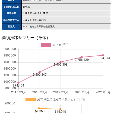
資本金
100,000 千円（2022 年 3 月 8 日現在）
１単元の株式数
100 株
事業年度
4 月 1 日から 3 月 31 日
株主名簿管理人
三菱ＵＦＪ信託銀行㈱
監査人
ＰｗＣあらた有限責任監査法人
業績推移サマリー（単体）