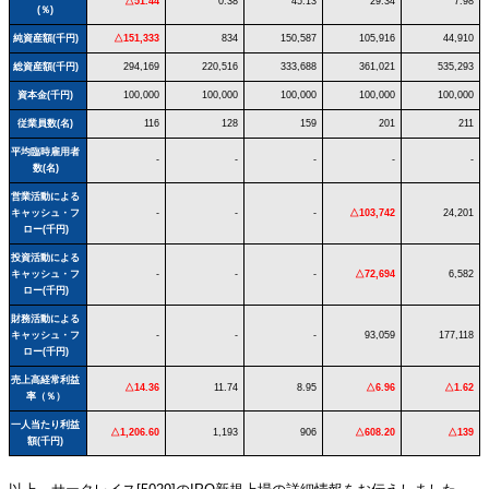
△51.44
0.38
45.13
29.34
7.98
(％)
純資産額(千円)
△151,333
834
150,587
105,916
44,910
総資産額(千円)
294,169
220,516
333,688
361,021
535,293
資本金(千円)
100,000
100,000
100,000
100,000
100,000
従業員数(名)
116
128
159
201
211
平均臨時雇用者
-
-
-
-
-
数(名)
営業活動による
キャッシュ・フ
-
-
-
△103,742
24,201
ロー(千円)
投資活動による
キャッシュ・フ
-
-
-
△72,694
6,582
ロー(千円)
財務活動による
キャッシュ・フ
-
-
-
93,059
177,118
ロー(千円)
売上高経常利益
△14.36
11.74
8.95
△6.96
△1.62
率（％）
一人当たり利益
△1,206.60
1,193
906
△608.20
△139
額(千円)