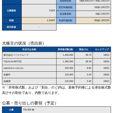
資金吸収額
5億8,650万円～6億2,100万円
想定時価総額
29億5,200万円
公開価格
720円
資金吸収額
6億2,100万円
初値
2,320円
初値時価総額
95億1,200万円
前日終値
-
大株主の状況（売出前）
氏名又は名称
所有株式数(株)
割合(％)
ロックアップ
株式会社パソナグループ
1,440,000
39.74
180日
TQUILALIMITED
1,390,000
38.36
180日
salesforce.com,inc.
320,000
8.83
180日
佐藤司
125,000
3.45
180日
佐藤潤
125,000
3.45
180日
※「所有株式数」および「割合」の ( )内は、新株予約権による潜在株式数
及びその割合であり、内数であります。
公募・売り出しの要領（予定）
公募
750,000 株