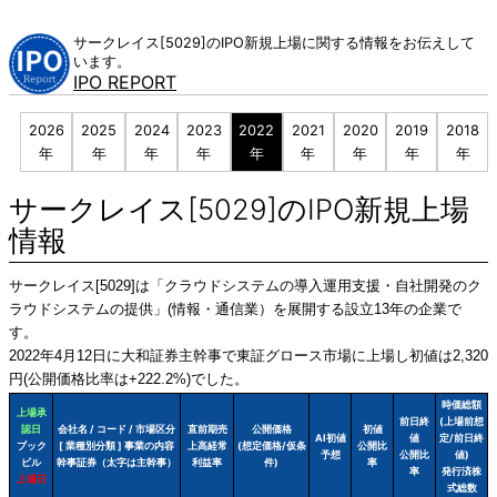
Skip
to
サークレイス[5029]のIPO新規上場に関する情報をお伝えして
content
います。
IPO REPORT
2026
2025
2024
2023
2022
2021
2020
2019
2018
年
年
年
年
年
年
年
年
年
サークレイス[5029]のIPO新規上場
情報
サークレイス[5029]は「クラウドシステムの導入運用支援・自社開発のク
ラウドシステムの提供」(情報・通信業）を展開する設立13年の企業で
す。
2022年4月12日に大和証券主幹事で東証グロース市場に上場し初値は2,320
円(公開価格比率は+222.2%)でした。
時価総額
上場承
前日終
(上場前想
認日
会社名 / コード / 市場区分
直前期売
公開価格
初値
AI初値
値
定/前日終
ブック
[ 業種別分類 ] 事業の内容
上高経常
(想定価格/仮条
公開比
予想
公開比
値)
ビル
幹事証券（太字は主幹事）
利益率
件)
率
率
発行済株
上場日
式総数