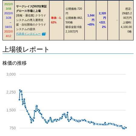
2022/0
サークレイス[5029]/東証
3/08
公開価格:720
想定:
グロース市場に上場
2022/0
円
2,320
29億5,2
[情報・通信業] クラウド
1,044
3/28
単体: -1.
公開株数:862,
円
00万円
システムの導入運用支
円
-
～
62%
500株
+222.
上場時:
援・自社開発のクラウド
+45%
04/01
吸収金額:6億
2%
4,100,00
システムの提供
2022/0
2,100万円
0株
代表者インタビュー
4/12
上場後レポート
株価の推移
3,000
2,250
1,500
750