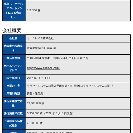
売出し（オーバ
ーアロットメン
112,500 株
トによる売出
し）
会社概要
会社名
サークレイス株式会社
代表者の役職氏
代表取締役社長 佐藤 潤
名
本店所在地
〒100‐0004 東京都千代田区大手町二丁目 6 番 2 号
ホームページア
https://www.circlace.com/
ドレス
設立年月日
2012 年 11 月 1 日
事業の内容
クラウドシステムの導入運用支援・自社開発のクラウドシステムの提 供
業種別分類
情報・通信業
発行可能株式総
13,400,000 株
数
発行済株式総数
3,350,000 株（2022 年 3 月 8 日現在）
上場時発行済株
4,100,000 株
式総数