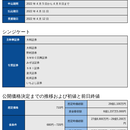
申込期間
2022 年 4 月 5 日から 4 月 8 日まで
払込期日
2022 年 4 月 11 日
受渡期日
2022 年 4 月 12 日
シンジケート
大和証券
主幹事証券
大和証券
野村證券
ＳＭＢＣ日興証券
みずほ証券
引受証券
ＳＢＩ証券
楽天証券
松井証券
いちよし証券
公開価格決定までの推移および初値と前日終値
想定時価総額
29億1,100万円
想定価格
710円
資金吸収額
6億1,237万5,000円
27億8,800万円～29億5,200万
想定時価総額
円
仮条件
680円～720円