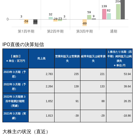
IPO直後の決算短信
１株当たり当期（四
【 個別 】
営業利益又は営業損
経常利益又は経常損
半期）純利益又は純
売上高
※ 単位：百万円
失
失
損失
※ 単位:円
2023年３月期（予
2,783
235
221
53.94
想）
2022年３月期（予
2,264
139
133
39.64
想）
2022年３月期第３
四半期累計期間
1,652
91
88
26.35
（実績）
2021年３月期（実
1,813
-39
-29
-18.86
績）
大株主の状況（直近）