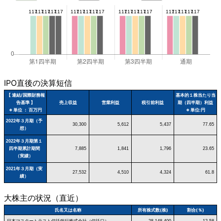
IPO直後の決算短信
【 連結/国際財務報
基本的１株当たり当
告基準 】
売上収益
営業利益
税引前利益
期（四半期）利益
※ 単位 ： 百万円
※ 単位:円
2022年３月期（予
30,300
5,612
5,437
77.65
想）
2022年３月期第１
四半期累計期間
7,885
1,841
1,796
23.65
（実績）
2021年３月期（実
27,532
4,510
4,324
61.8
績）
大株主の状況（直近）
氏名又は名称
所有株式数(株)
割合(％)
日本マスタートラスト信託銀行株式会社（信託口）
28,148,400
12.58