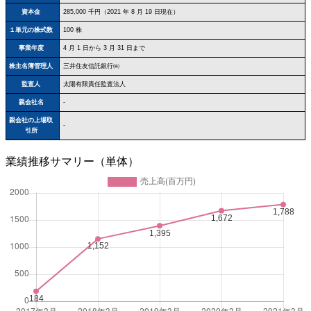
資本金
285,000 千円（2021 年 8 月 19 日現在）
１単元の株式数
100 株
事業年度
4 月 1 日から 3 月 31 日まで
株主名簿管理人
三井住友信託銀行㈱
監査人
太陽有限責任監査法人
親会社名
-
親会社の上場取
-
引所
業績推移サマリー（単体）