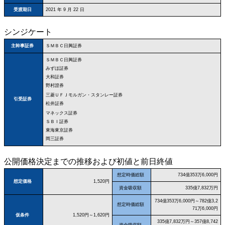
受渡期日
2021 年 9 月 22 日
シンジケート
ＳＭＢＣ日興証券
主幹事証券
ＳＭＢＣ日興証券
みずほ証券
大和証券
野村證券
三菱ＵＦＪモルガン・スタンレー証券
引受証券
松井証券
マネックス証券
ＳＢＩ証券
東海東京証券
岡三証券
公開価格決定までの推移および初値と前日終値
想定時価総額
734億353万6,000円
想定価格
1,520円
資金吸収額
335億7,832万円
734億353万6,000円～782億3,2
想定時価総額
71万6,000円
仮条件
1,520円～1,620円
335億7,832万円～357億8,742
資金吸収額