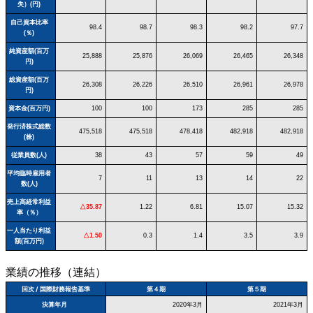
失）(円)
自己資本比率
98.4
98.7
98.3
98.2
97.7
(％)
純資産額(百万
25,888
25,876
26,069
26,465
26,348
円)
総資産額(百万
26,308
26,226
26,510
26,961
26,978
円)
資本金(百万円)
100
100
173
285
285
発行済株式総数
475,518
475,518
478,418
482,918
482,918
(株)
従業員数(人)
38
43
57
59
49
平均臨時雇用者
7
11
13
14
22
数(人)
売上高経常利益
△35.87
1.22
6.81
15.07
15.32
率（％）
一人当たり利益
△1.50
0.3
1.4
3.5
3.9
額(百万円)
業績の推移（連結）
回次 / 国際財務報告基準
第４期
第５期
決算年月
2020年3月
2021年3月