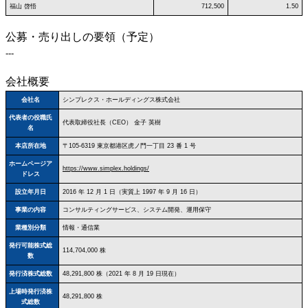
福山 啓悟
712,500
1.50
公募・売り出しの要領（予定）
---
会社概要
会社名
シンプレクス・ホールディングス株式会社
代表者の役職氏
代表取締役社長（CEO） 金子 英樹
名
本店所在地
〒105-6319 東京都港区虎ノ門一丁目 23 番 1 号
ホームページア
https://www.simplex.holdings/
ドレス
設立年月日
2016 年 12 月 1 日（実質上 1997 年 9 月 16 日）
事業の内容
コンサルティングサービス、システム開発、運用保守
業種別分類
情報・通信業
発行可能株式総
114,704,000 株
数
発行済株式総数
48,291,800 株（2021 年 8 月 19 日現在）
上場時発行済株
48,291,800 株
式総数