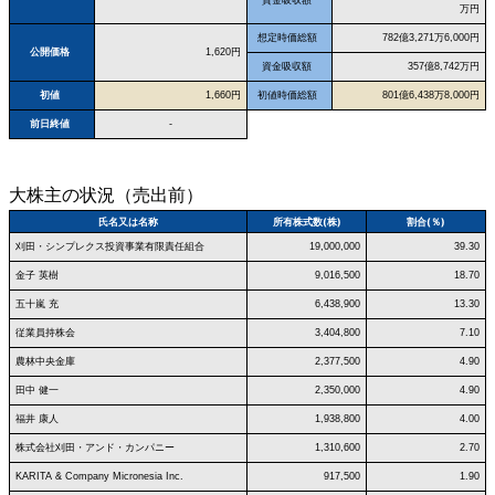
万円
想定時価総額
782億3,271万6,000円
公開価格
1,620円
資金吸収額
357億8,742万円
初値
1,660円
初値時価総額
801億6,438万8,000円
前日終値
-
大株主の状況（売出前）
氏名又は名称
所有株式数(株)
割合(％)
刈田・シンプレクス投資事業有限責任組合
19,000,000
39.30
金子 英樹
9,016,500
18.70
五十嵐 充
6,438,900
13.30
従業員持株会
3,404,800
7.10
農林中央金庫
2,377,500
4.90
田中 健一
2,350,000
4.90
福井 康人
1,938,800
4.00
株式会社刈田・アンド・カンパニー
1,310,600
2.70
KARITA & Company Micronesia Inc.
917,500
1.90