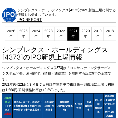
Skip
to
シンプレクス・ホールディングス[4373]のIPO新規上場に関する
content
情報をお伝えしています。
IPO REPORT
2026
2025
2024
2023
2022
2021
2020
2019
2018
年
年
年
年
年
年
年
年
年
シンプレクス・ホールディングス
[4373]のIPO新規上場情報
シンプレクス・ホールディングス[4373]は「コンサルティングサービス、
システム開発、運用保守」(情報・通信業）を展開する設立9年の企業で
す。
2021年9月22日にＳＭＢＣ日興証券主幹事で東証第一部市場に上場し初値
は1,660円(公開価格比率は+2.5%)でした。
時価総額
上場承
前日終
(上場前想
認日
会社名 / コード / 市場区分
直前期売
公開価格
初値
AI初値
値
定/前日終
ブック
[ 業種別分類 ] 事業の内容
上高経常
(想定価格/仮条
公開比
予想
公開比
値)
ビル
幹事証券（太字は主幹事）
利益率
件)
率
率
発行済株
上場日
式総数