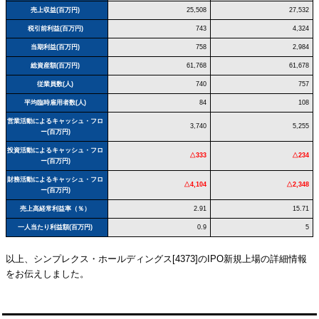
売上収益(百万円)
25,508
27,532
税引前利益(百万円)
743
4,324
当期利益(百万円)
758
2,984
総資産額(百万円)
61,768
61,678
従業員数(人)
740
757
平均臨時雇用者数(人)
84
108
営業活動によるキャッシュ・フロ
3,740
5,255
ー(百万円)
投資活動によるキャッシュ・フロ
△333
△234
ー(百万円)
財務活動によるキャッシュ・フロ
△4,104
△2,348
ー(百万円)
売上高経常利益率（％）
2.91
15.71
一人当たり利益額(百万円)
0.9
5
以上、シンプレクス・ホールディングス[4373]のIPO新規上場の詳細情報
をお伝えしました。