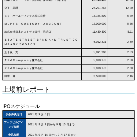
金子 英樹
27,291,248
12.20
ＳＢＩホールディングス株式会社
13,184,800
5.89
ＭＬＰＦＳ ＣＵＳＴＯＤＹ ＡＣＣＯＵＮＴ
12,000,000
5.36
株式会社日本カストディ銀行（信託口）
11,430,400
5.11
ＳＴＡＴＥ ＳＴＲＥＥＴ ＢＡＮＫ ＡＮＤ ＴＲＵＳＴ ＣＯ
6,012,331
2.69
ＭＰＡＮＹ ５０５１０３
五十嵐 充
5,891,200
2.63
ＴＫ＆Ｃｏｍｐａｎｙ株式会社
5,818,176
2.60
ＹＫ＆Ｃｏｍｐａｎｙ株式会社
5,818,176
2.60
田中 健一
5,500,000
2.46
上場前レポート
IPOスケジュール
仮条件決定日
2021 年 9 月 6 日
ブックビルディ
2021 年 9 月 7 日から 9 月 10 日まで
ング期間
申込期間
2021 年 9 月 14 日から 9 月 17 日まで