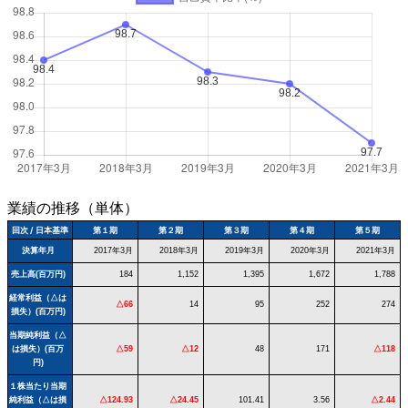
業績の推移（単体）
回次 / 日本基準
第１期
第２期
第３期
第４期
第５期
決算年月
2017年3月
2018年3月
2019年3月
2020年3月
2021年3月
売上高(百万円)
184
1,152
1,395
1,672
1,788
経常利益（△は
△66
14
95
252
274
損失）(百万円)
当期純利益（△
は損失）(百万
△59
△12
48
171
△118
円)
１株当たり当期
純利益（△は損
△124.93
△24.45
101.41
3.56
△2.44