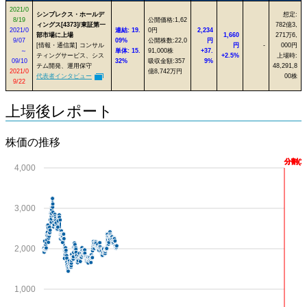
2021/0
シンプレクス・ホールデ
想定:
8/19
公開価格:1,62
ィングス[4373]/東証第一
782億3,
2021/0
連結: 19.
0円
2,234
部市場に上場
1,660
271万6,
9/07
09%
公開株数:22,0
円
[情報・通信業] コンサル
円
-
000円
～
単体: 15.
91,000株
+37.
ティングサービス、シス
+2.5%
上場時:
09/10
32%
吸収金額:357
9%
テム開発、運用保守
48,291,8
2021/0
億8,742万円
代表者インタビュー
00株
9/22
上場後レポート
株価の推移
分割(1:
4,000
3,000
2,000
1,000