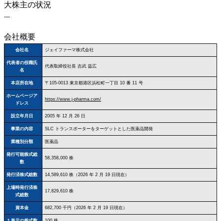
大株主の状況
---
会社概要
会社名
ジェイファーマ株式会社
代表者の役職氏
代表取締役社長 吉武 益広
名
本店所在地
〒105‐0013 東京都港区浜松町一丁目 10 番 11 号
ホームページア
https://www.j-pharma.com/
ドレス
設立年月日
2005 年 12 月 26 日
事業の内容
SLC トランスポーターをターゲットとした医薬品開発
業種別分類
医薬品
発行可能株式総
58,358,000 株
数
発行済株式総数
14,589,610 株（2026 年 2 月 19 日現在）
上場時発行済株
17,829,610 株
式総数
資本金
682,700 千円（2026 年 2 月 19 日現在）
１単元の株式数
100 株