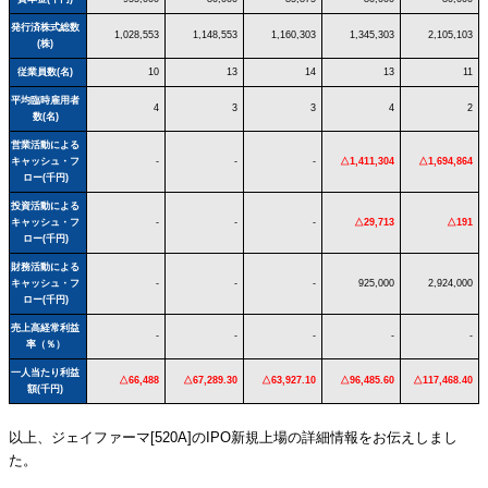
発行済株式総数
1,028,553
1,148,553
1,160,303
1,345,303
2,105,103
(株)
従業員数(名)
10
13
14
13
11
平均臨時雇用者
4
3
3
4
2
数(名)
営業活動による
キャッシュ・フ
-
-
-
△1,411,304
△1,694,864
ロー(千円)
投資活動による
キャッシュ・フ
-
-
-
△29,713
△191
ロー(千円)
財務活動による
キャッシュ・フ
-
-
-
925,000
2,924,000
ロー(千円)
売上高経常利益
-
-
-
-
-
率（％）
一人当たり利益
△66,488
△67,289.30
△63,927.10
△96,485.60
△117,468.40
額(千円)
以上、ジェイファーマ[520A]のIPO新規上場の詳細情報をお伝えしまし
た。