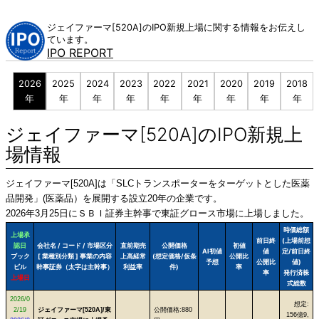
Skip
to
ジェイファーマ[520A]のIPO新規上場に関する情報をお伝えし
content
ています。
IPO REPORT
2026
2025
2024
2023
2022
2021
2020
2019
2018
年
年
年
年
年
年
年
年
年
ジェイファーマ[520A]のIPO新規上
場情報
ジェイファーマ[520A]は「SLCトランスポーターをターゲットとした医薬
品開発」(医薬品）を展開する設立20年の企業です。
2026年3月25日にＳＢＩ証券主幹事で東証グロース市場に上場しました。
時価総額
上場承
前日終
(上場前想
認日
会社名 / コード / 市場区分
直前期売
公開価格
初値
AI初値
値
定/前日終
ブック
[ 業種別分類 ] 事業の内容
上高経常
(想定価格/仮条
公開比
予想
公開比
値)
ビル
幹事証券（太字は主幹事）
利益率
件)
率
率
発行済株
上場日
式総数
2026/0
想定:
2/19
ジェイファーマ[520A]/東
公開価格:880
156億9,