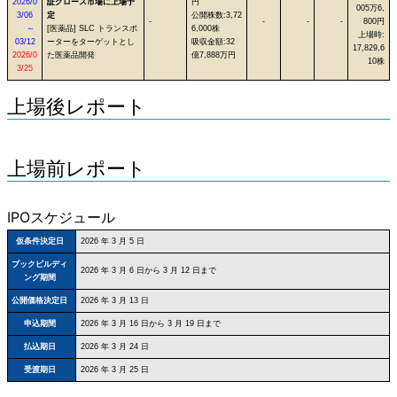
2026/0
証グロース市場に上場予
円
005万6,
3/06
定
公開株数:3,72
-
-
-
-
800円
～
[医薬品] SLC トランスポ
6,000株
上場時:
03/12
ーターをターゲットとし
吸収金額:32
17,829,6
2026/0
た医薬品開発
億7,888万円
10株
3/25
上場後レポート
上場前レポート
IPOスケジュール
仮条件決定日
2026 年 3 月 5 日
ブックビルディ
2026 年 3 月 6 日から 3 月 12 日まで
ング期間
公開価格決定日
2026 年 3 月 13 日
申込期間
2026 年 3 月 16 日から 3 月 19 日まで
払込期日
2026 年 3 月 24 日
受渡期日
2026 年 3 月 25 日