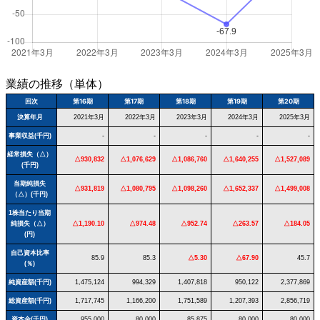
業績の推移（単体）
回次
第16期
第17期
第18期
第19期
第20期
決算年月
2021年3月
2022年3月
2023年3月
2024年3月
2025年3月
事業収益(千円)
-
-
-
-
-
経常損失（△）
△930,832
△1,076,629
△1,086,760
△1,640,255
△1,527,089
(千円)
当期純損失
△931,819
△1,080,795
△1,098,260
△1,652,337
△1,499,008
（△）(千円)
1株当たり当期
純損失（△）
△1,190.10
△974.48
△952.74
△263.57
△184.05
(円)
自己資本比率
85.9
85.3
△5.30
△67.90
45.7
(％)
純資産額(千円)
1,475,124
994,329
1,407,818
950,122
2,377,869
総資産額(千円)
1,717,745
1,166,200
1,751,589
1,207,393
2,856,719
資本金(千円)
955,000
80,000
85,875
80,000
80,000