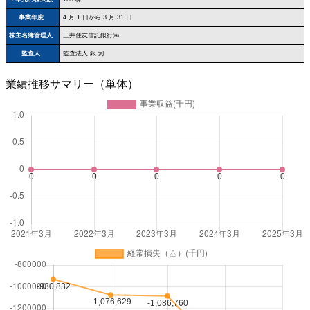
事業年度
4 月 1 日から 3 月 31 日
株主名簿管理人
三井住友信託銀行㈱
監査人
監査法人 銀 河
業績推移サマリー（単体）