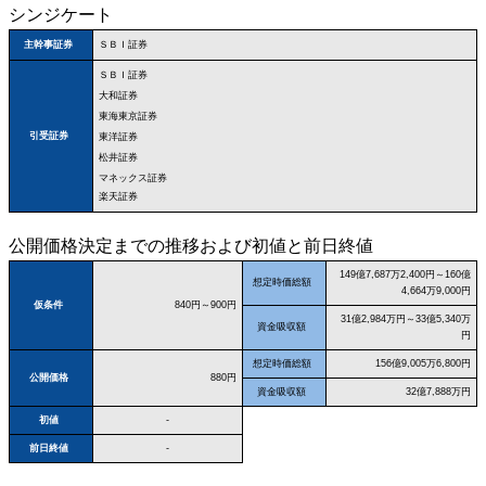
シンジケート
ＳＢＩ証券
主幹事証券
ＳＢＩ証券
大和証券
東海東京証券
引受証券
東洋証券
松井証券
マネックス証券
楽天証券
公開価格決定までの推移および初値と前日終値
149億7,687万2,400円～160億
想定時価総額
4,664万9,000円
仮条件
840円～900円
31億2,984万円～33億5,340万
資金吸収額
円
想定時価総額
156億9,005万6,800円
公開価格
880円
資金吸収額
32億7,888万円
初値
-
前日終値
-