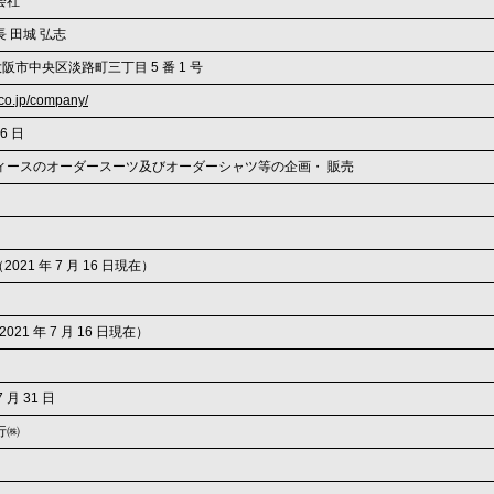
会社
 田城 弘志
7 大阪市中央区淡路町三丁目 5 番 1 号
.co.jp/company/
26 日
ィースのオーダースーツ及びオーダーシャツ等の企画・ 販売
株（2021 年 7 月 16 日現在）
2021 年 7 月 16 日現在）
7 月 31 日
行㈱