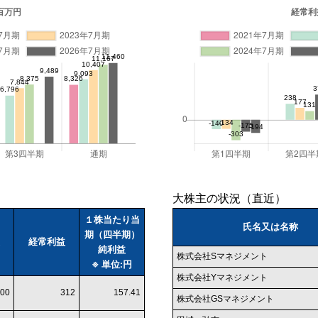
大株主の状況（直近）
１株当たり当
氏名又は名称
期（四半期）
経常利益
純利益
株式会社Sマネジメント
※ 単位:円
株式会社Yマネジメント
00
312
157.41
株式会社GSマネジメント