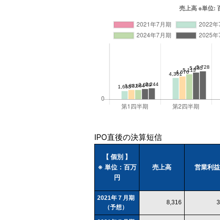
IPO直後の決算短信
【 個別 】
※ 単位：百万
売上高
営業利益
円
2021年７月期
8,316
3
（予想）