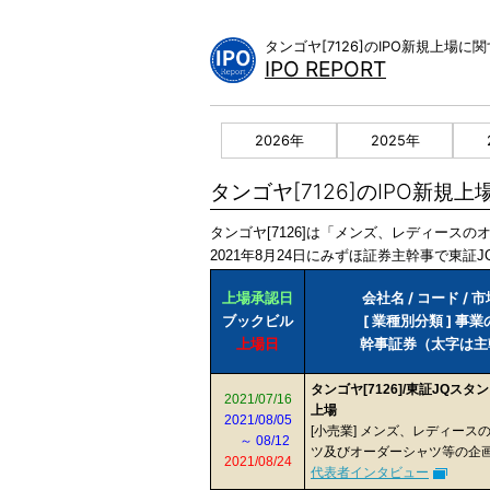
Skip
to
タンゴヤ[7126]のIPO新規上場
content
IPO REPORT
2026年
2025年
タンゴヤ[7126]のIPO新規上
タンゴヤ[7126]は「メンズ、レディース
2021年8月24日にみずほ証券主幹事で東証J
上場承認日
会社名 / コード / 
ブックビル
[ 業種別分類 ] 事
上場日
幹事証券（太字は主
タンゴヤ[7126]/東証JQス
2021/07/16
上場
2021/08/05
[小売業] メンズ、レディース
～ 08/12
ツ及びオーダーシャツ等の企
2021/08/24
代表者インタビュー