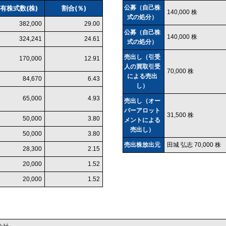
有株式数(株)
割合(％)
公募（自己株
140,000 株
式の処分）
382,000
29.00
公募（自己株
140,000 株
324,241
24.61
式の処分）
売出し（引受
170,000
12.91
人の買取引受
70,000 株
による売出
84,670
6.43
し）
65,000
4.93
売出し（オー
バーアロット
31,500 株
50,000
3.80
メントによる
売出し）
50,000
3.80
売出株放出元
田城 弘志 70,000 株
28,300
2.15
20,000
1.52
20,000
1.52