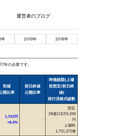
運営者のブログ
0年
2019年
2018年
77年の企業です。
時価総額(上場
初値
前日終値
前想定/前日終
公開比率
公開比率
値)
発行済株式総数
想定:
28億219万5,200
1,703円
-
円
+6.4%
上場時:
1,751,372株