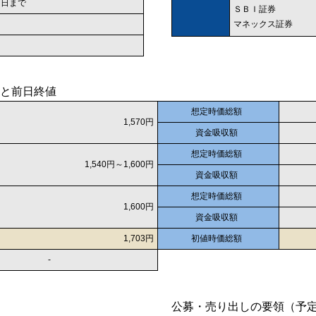
19 日まで
ＳＢＩ証券
マネックス証券
と前日終値
想定時価総額
1,570円
資金吸収額
想定時価総額
1,540円～1,600円
資金吸収額
想定時価総額
1,600円
資金吸収額
1,703円
初値時価総額
-
公募・売り出しの要領（予