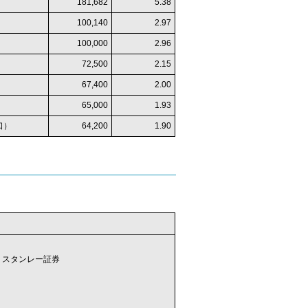
181,682
5.38
100,140
2.97
100,000
2.96
72,500
2.15
67,400
2.00
65,000
1.93
口）
64,200
1.90
・スタンレー証券