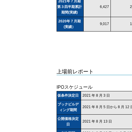
2021年７月期
第３四半期累計
6,427
2
期間(実績)
2020年７月期
9,017
1
(実績）
上場前レポート
IPOスケジュール
仮条件決定日
2021 年 8 月 3 日
ブックビルデ
2021 年 8 月 5 日から 8 月 1
ィング期間
公開価格決定
2021 年 8 月 13 日
日