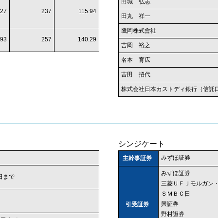
田城 弘志
27
237
115.94
田丸 祥一
鷹岡株式會社
93
257
140.29
吉岡 裕之
名本 育広
吉田 招代
株式会社日本カストディ銀行（信託
シンジケート
みずほ証券
主幹事証券
みずほ証券
2 日まで
三菱ＵＦＪモルガン
ＳＭＢＣ日
興証券
引受証券
野村證券