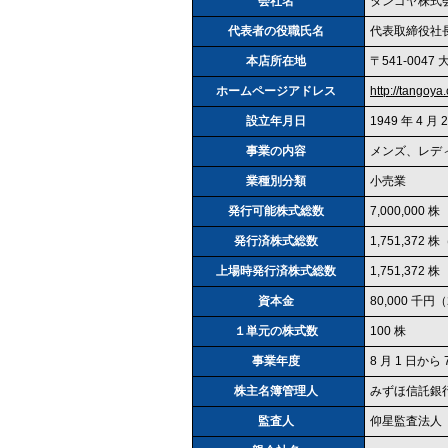
会社名
タンゴヤ株式
代表者の役職氏名
代表取締役社長
本店所在地
〒541‐004
ホームページアドレス
http://tangoya
設立年月日
1949 年 4 月 
事業の内容
メンズ、レデ
業種別分類
小売業
発行可能株式総数
7,000,000 株
発行済株式総数
1,751,372 
上場時発行済株式総数
1,751,372 株
資本金
80,000 千円（
１単元の株式数
100 株
事業年度
8 月 1 日から 
株主名簿管理人
みずほ信託銀
監査人
仰星監査法人