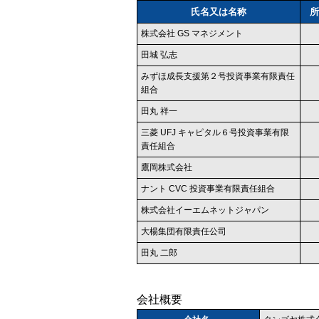
氏名又は名称
所
株式会社 GS マネジメント
田城 弘志
みずほ成長支援第２号投資事業有限責任
組合
田丸 祥一
三菱 UFJ キャピタル６号投資事業有限
責任組合
鷹岡株式会社
ナント CVC 投資事業有限責任組合
株式会社イーエムネットジャパン
大楊集団有限責任公司
田丸 二郎
会社概要