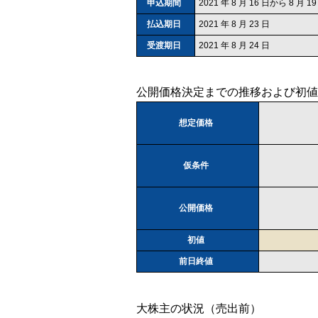
申込期間
2021 年 8 月 16 日から 8 月 
払込期日
2021 年 8 月 23 日
受渡期日
2021 年 8 月 24 日
公開価格決定までの推移および初値
想定価格
仮条件
公開価格
初値
前日終値
大株主の状況（売出前）