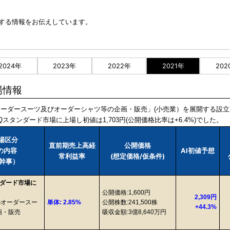
に関する情報をお伝えしています。
2024年
2023年
2022年
2021年
202
場情報
のオーダースーツ及びオーダーシャツ等の企画・販売」(小売業）を展開する設立
Qスタンダード市場に上場し初値は1,703円(公開価格比率は+6.4%)でした。
市場区分
直前期売上高経
公開価格
業の内容
AI初値予想
常利益率
(想定価格/仮条件)
幹事）
タンダード市場に
公開価格:1,600円
2,309円
のオーダースー
単体: 2.85%
公開株数:241,500株
+44.3%
画・販売
吸収金額:3億8,640万円