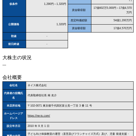
仮条件
1,290円～1,320円
17億602万5,000円～17億4,570
資金吸収額
万円
想定時価総額
54億1,200万円
公開価格
1,320円
資金吸収額
17億4,570万円
初値
-
前日終値
-
大株主の状況
---
会社概要
会社名
ネイス株式会社
代表者の役職氏
代表取締役社長 南 友介
名
本店所在地
〒102‐0071 東京都千代田区富士見一丁目 3 番 11 号
ホームページア
https://ne-is.com/
ドレス
設立年月日
2010 年 9 月 1 日
子ども向け体操教室の運営（直営及びフランチャイズ方式）及び、児童 発達支援・
事業の内容