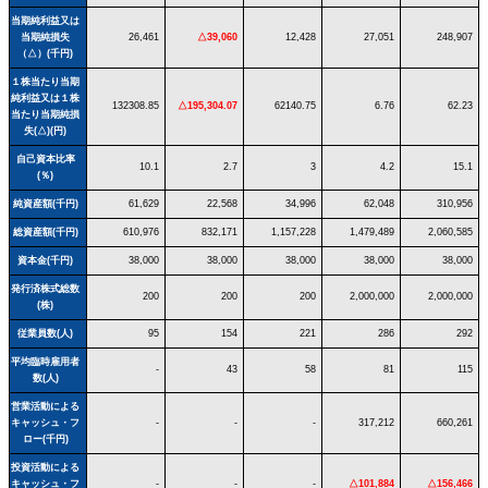
当期純利益又は
当期純損失
26,461
△39,060
12,428
27,051
248,907
（△）(千円)
１株当たり当期
純利益又は１株
132308.85
△195,304.07
62140.75
6.76
62.23
当たり当期純損
失(△)(円)
自己資本比率
10.1
2.7
3
4.2
15.1
(％)
純資産額(千円)
61,629
22,568
34,996
62,048
310,956
総資産額(千円)
610,976
832,171
1,157,228
1,479,489
2,060,585
資本金(千円)
38,000
38,000
38,000
38,000
38,000
発行済株式総数
200
200
200
2,000,000
2,000,000
(株)
従業員数(人)
95
154
221
286
292
平均臨時雇用者
-
43
58
81
115
数(人)
営業活動による
キャッシュ・フ
-
-
-
317,212
660,261
ロー(千円)
投資活動による
キャッシュ・フ
-
-
-
△101,884
△156,466