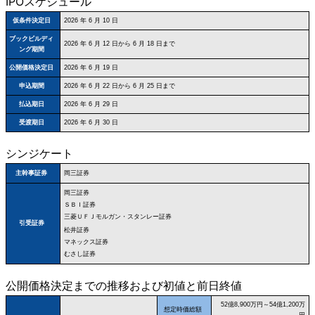
IPOスケジュール
仮条件決定日
2026 年 6 月 10 日
ブックビルディ
2026 年 6 月 12 日から 6 月 18 日まで
ング期間
公開価格決定日
2026 年 6 月 19 日
申込期間
2026 年 6 月 22 日から 6 月 25 日まで
払込期日
2026 年 6 月 29 日
受渡期日
2026 年 6 月 30 日
シンジケート
岡三証券
主幹事証券
岡三証券
ＳＢＩ証券
三菱ＵＦＪモルガン・スタンレー証券
引受証券
松井証券
マネックス証券
むさし証券
公開価格決定までの推移および初値と前日終値
52億8,900万円～54億1,200万
想定時価総額
円