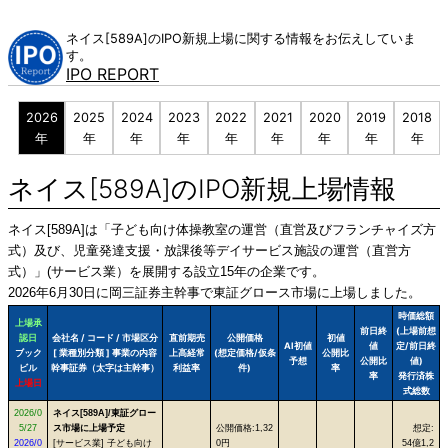
Skip
to
ネイス[589A]のIPO新規上場に関する情報をお伝えしていま
content
す。
IPO REPORT
2026
2025
2024
2023
2022
2021
2020
2019
2018
年
年
年
年
年
年
年
年
年
ネイス[589A]のIPO新規上場情報
ネイス[589A]は「子ども向け体操教室の運営（直営及びフランチャイズ方
式）及び、児童発達支援・放課後等デイサービス施設の運営（直営方
式）」(サービス業）を展開する設立15年の企業です。
2026年6月30日に岡三証券主幹事で東証グロース市場に上場しました。
時価総額
上場承
前日終
(上場前想
認日
会社名 / コード / 市場区分
直前期売
公開価格
初値
AI初値
値
定/前日終
ブック
[ 業種別分類 ] 事業の内容
上高経常
(想定価格/仮条
公開比
予想
公開比
値)
ビル
幹事証券（太字は主幹事）
利益率
件)
率
率
発行済株
上場日
式総数
2026/0
ネイス[589A]/東証グロー
5/27
ス市場に上場予定
公開価格:1,32
想定:
2026/0
[サービス業] 子ども向け
0円
54億1,2