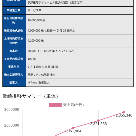
放課後等デイサービス施設の運営（直営方式）
業種別分類
サービス業
発行可能株式総
16,000,000 株
数
発行済株式総数
4,000,000 株（2026 年 5 月 27 日現在）
上場時発行済株
4,100,000 株
式総数
資本金
38,000 千円（2026 年 5 月 27 日現在）
１単元の株式数
100 株
事業年度
9 月 1 日から 8 月 31 日
株主名簿管理人
三菱ＵＦＪ信託銀行㈱
監査人
そうせい監査法人
業績推移サマリー（単体）