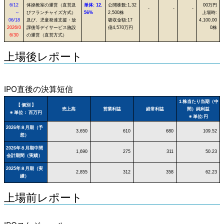
6/12
体操教室の運営（直営及
単体: 12.
公開株数:1,32
00万円
-
-
-
～
びフランチャイズ方式）
56%
2,500株
上場時:
06/18
及び、児童発達支援・放
吸収金額:17
4,100,00
2026/0
課後等デイサービス施設
億4,570万円
0株
6/30
の運営（直営方式）
上場後レポート
IPO直後の決算短信
１株当たり当期（中
【 個別 】
売上高
営業利益
経常利益
間）純利益
※ 単位： 百万円
※ 単位:円
2026年８月期（予
3,650
610
680
109.52
想）
2026年８月期中間
1,690
275
311
50.23
会計期間（実績）
2025年８月期（実
2,855
312
358
62.23
績）
上場前レポート