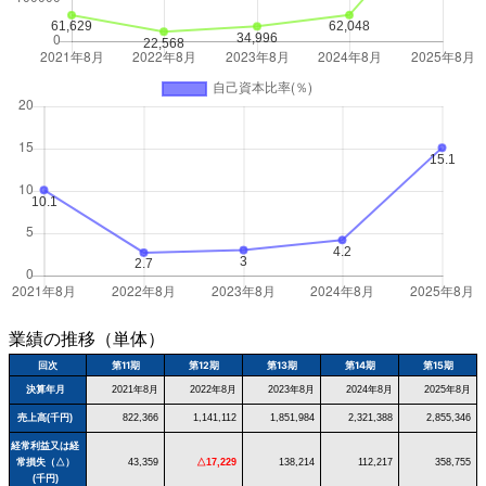
業績の推移（単体）
回次
第11期
第12期
第13期
第14期
第15期
決算年月
2021年8月
2022年8月
2023年8月
2024年8月
2025年8月
売上高(千円)
822,366
1,141,112
1,851,984
2,321,388
2,855,346
経常利益又は経
常損失（△）
43,359
△17,229
138,214
112,217
358,755
(千円)