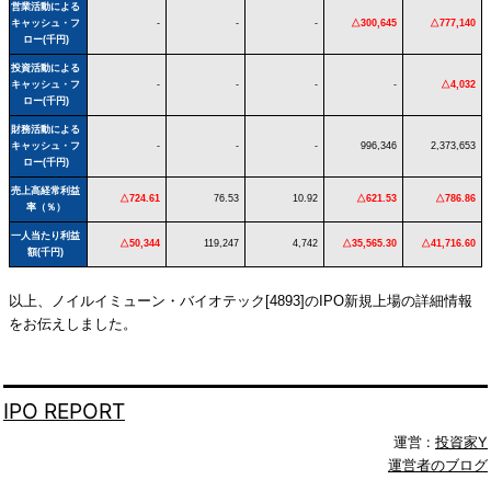
営業活動による
キャッシュ・フ
-
-
-
△300,645
△777,140
ロー(千円)
投資活動による
キャッシュ・フ
-
-
-
-
△4,032
ロー(千円)
財務活動による
キャッシュ・フ
-
-
-
996,346
2,373,653
ロー(千円)
売上高経常利益
△724.61
76.53
10.92
△621.53
△786.86
率（％）
一人当たり利益
△50,344
119,247
4,742
△35,565.30
△41,716.60
額(千円)
以上、ノイルイミューン・バイオテック[4893]のIPO新規上場の詳細情報
をお伝えしました。
IPO REPORT
運営 :
投資家Y
運営者のブログ