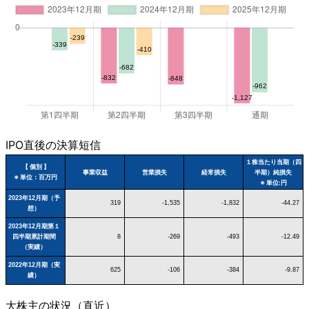
IPO直後の決算短信
１株当たり当期（四
【 個別 】
事業収益
営業損失
経常損失
半期）純損失
※ 単位：百万円
※ 単位:円
2023年12月期（予
319
-1,535
-1,832
-44.27
想）
2023年12月期第１
四半期累計期間
8
-269
-493
-12.49
（実績）
2022年12月期（実
625
-106
-384
-9.87
績）
大株主の状況（直近）