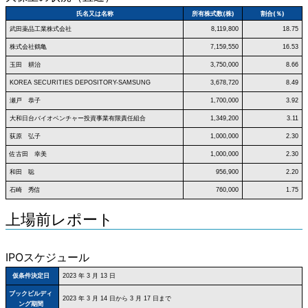
氏名又は名称
所有株式数(株)
割合(％)
武田薬品工業株式会社
8,119,800
18.75
株式会社鶴亀
7,159,550
16.53
玉田 耕治
3,750,000
8.66
KOREA SECURITIES DEPOSITORY-SAMSUNG
3,678,720
8.49
瀬戸 恭子
1,700,000
3.92
大和日台バイオベンチャー投資事業有限責任組合
1,349,200
3.11
荻原 弘子
1,000,000
2.30
佐古田 幸美
1,000,000
2.30
和田 聡
956,900
2.20
石崎 秀信
760,000
1.75
上場前レポート
IPOスケジュール
仮条件決定日
2023 年 3 月 13 日
ブックビルディ
2023 年 3 月 14 日から 3 月 17 日まで
ング期間