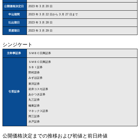
公開価格決定日
2023 年 3 月 20 日
申込期間
2023 年 3 月 22 日から 3 月 27 日まで
払込期日
2023 年 3 月 28 日
受渡期日
2023 年 3 月 29 日
シンジケート
ＳＭＢＣ日興証券
主幹事証券
ＳＭＢＣ日興証券
ＳＢＩ証券
野村證券
みずほ証券
東洋証券
岩井コスモ証券
引受証券
あかつき証券
丸三証券
極東証券
マネックス証券
岡三証券
水戸証券
公開価格決定までの推移および初値と前日終値