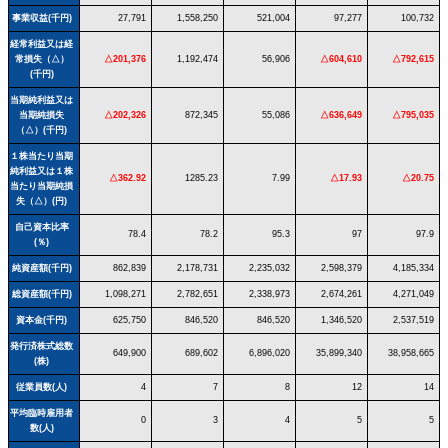
事業収益(千円)
27,791
1,558,250
521,004
97,277
100,732
経常利益又は経
常損失（△）
△201,376
1,192,474
56,906
△604,610
△792,615
(千円)
当期純利益又は
当期純損失
△202,326
872,345
55,086
△636,649
△795,035
（△）(千円)
１株当たり当期
純利益又は１株
△362.92
1285.23
7.99
△17.93
△20.75
当たり当期純損
失（△）(円)
自己資本比率
78.4
78.2
95.3
97
97.9
(％)
純資産額(千円)
862,839
2,178,731
2,235,032
2,598,379
4,185,334
総資産額(千円)
1,098,271
2,782,651
2,338,973
2,674,261
4,271,049
資本金(千円)
625,750
846,520
846,520
1,346,520
2,537,519
発行済株式総数
649,900
689,602
6,896,020
35,899,340
38,958,665
(株)
従業員数(人)
4
7
8
12
14
平均臨時雇用者
0
3
4
5
5
数(人)