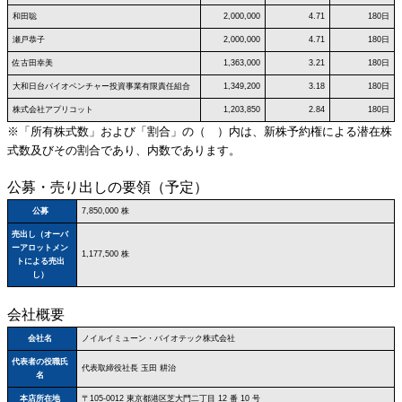
和田聡
2,000,000
4.71
180日
瀬戸恭子
2,000,000
4.71
180日
佐古田幸美
1,363,000
3.21
180日
大和日台バイオベンチャー投資事業有限責任組合
1,349,200
3.18
180日
株式会社アプリコット
1,203,850
2.84
180日
※「所有株式数」および「割合」の（ ）内は、新株予約権による潜在株
式数及びその割合であり、内数であります。
公募・売り出しの要領（予定）
公募
7,850,000 株
売出し（オーバ
ーアロットメン
1,177,500 株
トによる売出
し）
会社概要
会社名
ノイルイミューン・バイオテック株式会社
代表者の役職氏
代表取締役社長 玉田 耕治
名
本店所在地
〒105‐0012 東京都港区芝大門二丁目 12 番 10 号