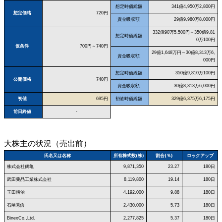
想定時価総額
341億4,950万2,800円
想定価格
720円
資金吸収額
29億9,980万8,000円
332億90万5,500円～350億9,81
想定時価総額
0万100円
仮条件
700円～740円
29億1,648万円～30億8,313万6,
資金吸収額
000円
想定時価総額
350億9,810万100円
公開価格
740円
資金吸収額
30億8,313万6,000円
初値
695円
初値時価総額
329億6,375万6,175円
前日終値
-
大株主の状況（売出前）
氏名又は名称
所有株式数(株)
割合(％)
ロックアップ
株式会社鶴亀
9,871,350
23.27
180日
武田薬品工業株式会社
8,119,800
19.14
180日
玉田耕治
4,192,000
9.88
180日
石﨑秀信
2,430,000
5.73
180日
BinexCo.,Ltd.
2,277,825
5.37
180日