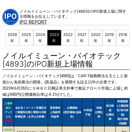
Skip
to
ノイルイミューン・バイオテック[4893]のIPO新規上場に関す
content
る情報をお伝えしています。
IPO REPORT
2026
2025
2024
2023
2022
2021
2020
2019
2018
年
年
年
年
年
年
年
年
年
ノイルイミューン・バイオテック
[4893]のIPO新規上場情報
ノイルイミューン・バイオテック[4893]は「CAR-T細胞療法を主とした新
規がん免疫療法の開発」(医薬品）を展開する設立11年の企業です。
2023年6月28日にＳＭＢＣ日興証券主幹事で東証グロース市場に上場し初
値は695円(公開価格比率は-6.1%)でした。
時価総額
上場承
前日終
(上場前想
認日
会社名 / コード / 市場区分
直前期売
公開価格
初値
AI初値
値
定/前日終
ブック
[ 業種別分類 ] 事業の内容
上高経常
(想定価格/仮条
公開比
予想
公開比
値)
ビル
幹事証券（太字は主幹事）
利益率
件)
率
率
発行済株
上場日
式総数
2023/0
ノイルイミューン・バイ
想定: