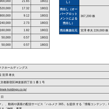
,900,000
21.65
180日
し）
,520,000
17.32
180日
売出し（オー
バーアロット
800,000
9.12
180日
367,200 株
メントによる
240,000
2.73
180日
売出し）
160,000
1.82
180日
売出株放出元
宮澤 孝夫 226,000 株
50,000
0.57
180日
50,000
0.57
180日
メクホールディングス
 宮澤 孝夫
5 東京都新宿区神楽坂四丁目 1 番 1 号
lmek-holdings.co.jp/
9 日
ク」 、動画や講座の配信サービス「ハルメク 365」を提供 する「情報コンテンツ
する「物販」事業