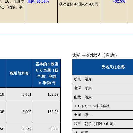
、EC、店舗で
単体: 86.58%
+32.5%
吸収金額:48億4,214万円
する「物販」事
大株主の状況（直近）
基本的１株当
氏名又は名称
たり当期（四
税引前利益
半期）利益
松島 陽介
※ 単位:円
宮澤 孝夫
018
1,851
152.09
山元 雄太
ＩＨドリーム株式会社
138
2,009
168.36
土屋 淳一
和田 朝子（旧姓：山岡）
358
1,172
99.51
林 南平