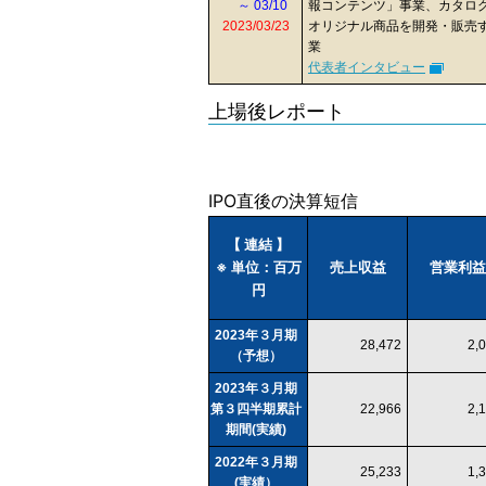
～ 03/10
報コンテンツ」事業、カタログ
2023/03/23
オリジナル商品を開発・販売
業
代表者インタビュー
上場後レポート
IPO直後の決算短信
【 連結 】
※ 単位：百万
売上収益
営業利益
円
2023年３月期
28,472
2,
（予想）
2023年３月期
第３四半期累計
22,966
2,
期間(実績)
2022年３月期
25,233
1,
(実績）