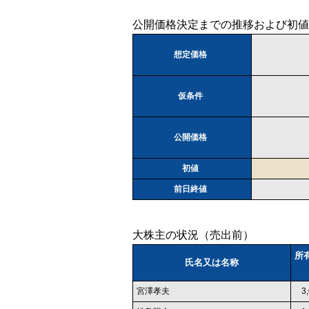
公開価格決定までの推移および初値
想定価格
仮条件
公開価格
初値
前日終値
大株主の状況（売出前）
所
氏名又は名称
宮澤孝夫
3