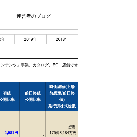
運営者のブログ
0年
2019年
2018年
報コンテンツ」事業、カタログ、EC、店舗でオ
時価総額(上場
初値
前日終値
前想定/前日終
公開比率
公開比率
値)
発行済株式総数
想定:
1,981円
175億8,184万円
-