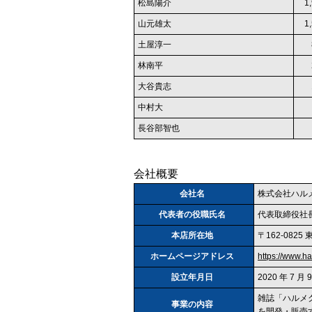
松島陽介
1
山元雄太
1
土屋淳一
林南平
大谷貴志
中村大
長谷部智也
会社概要
会社名
株式会社ハル
代表者の役職氏名
代表取締役社長
本店所在地
〒162‐082
ホームページアドレス
https://www.ha
設立年月日
2020 年 7 月 
雑誌「ハルメ
事業の内容
を開発・販売