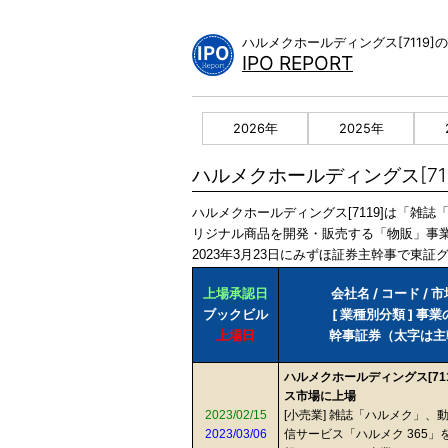
Skip
to
ハルメクホールディングス[7119
content
IPO REPORT
2026年
2025年
ハルメクホールディングス[711
ハルメクホールディングス[7119]は「雑
リジナル商品を開発・販売する「物販」事業
2023年3月23日にみずほ証券主幹事で東証グ
上場承認日
会社名 / コード / 
ブックビル
[ 業種別分類 ] 事
上場日
幹事証券（太字は主
ハルメクホールディングス[711
ス市場に上場
2023/02/15
[小売業] 雑誌「ハルメク」、
2023/03/06
信サービス「ハルメク 365」