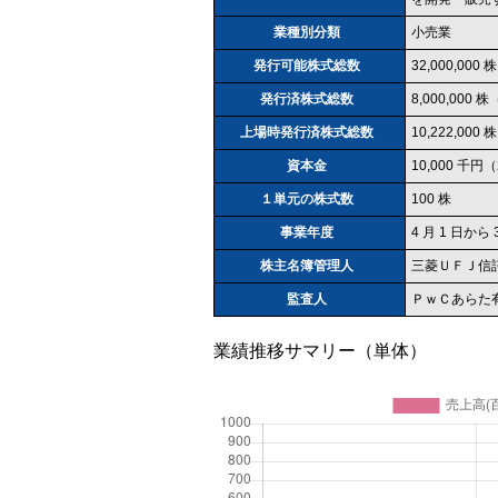
業種別分類
小売業
発行可能株式総数
32,000,000 株
発行済株式総数
8,000,000 
上場時発行済株式総数
10,222,000 株
資本金
10,000 千円（
１単元の株式数
100 株
事業年度
4 月 1 日から 
株主名簿管理人
三菱ＵＦＪ信
監査人
ＰｗＣあらた
業績推移サマリー（単体）