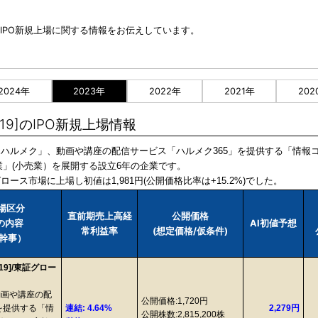
]のIPO新規上場に関する情報をお伝えしています。
2024年
2023年
2022年
2021年
202
9]のIPO新規上場情報
誌「ハルメク」、動画や講座の配信サービス「ハルメク365」を提供する「情
」(小売業）を展開する設立6年の企業です。
ロース市場に上場し初値は1,981円(公開価格比率は+15.2%)でした。
市場区分
直前期売上高経
公開価格
業の内容
AI初値予想
常利益率
(想定価格/仮条件)
幹事）
9]/東証グロー
動画や講座の配
公開価格:1,720円
を提供する「情
連結: 4.64%
2,279円
公開株数:2,815,200株