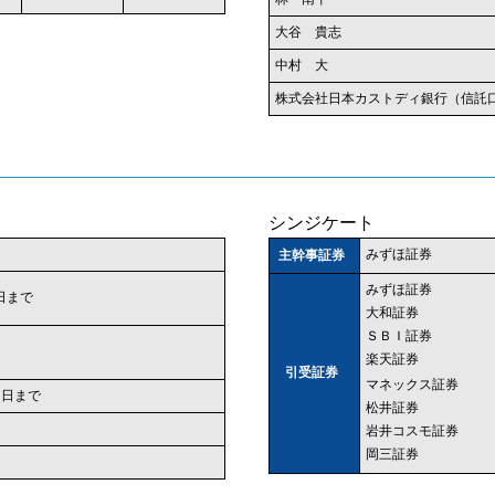
大谷 貴志
中村 大
株式会社日本カストディ銀行（信託
シンジケート
みずほ証券
主幹事証券
みずほ証券
0 日まで
大和証券
ＳＢＩ証券
楽天証券
引受証券
マネックス証券
17 日まで
松井証券
岩井コスモ証券
岡三証券