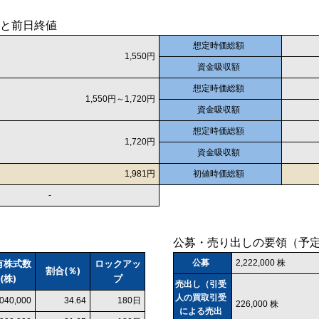
と前日終値
想定時価総額
1,550円
資金吸収額
想定時価総額
1,550円～1,720円
資金吸収額
想定時価総額
1,720円
資金吸収額
1,981円
初値時価総額
-
公募・売り出しの要領（予
有株式数
ロックアッ
公募
2,222,000 株
割合(％)
(株)
プ
売出し（引受
人の買取引受
,040,000
34.64
180日
226,000 株
による売出