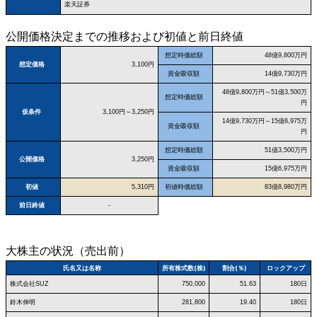
楽天証券
公開価格決定までの推移および初値と前日終値
想定時価総額
48億9,800万円
想定価格
3,100円
資金吸収額
14億9,730万円
48億9,800万円～51億3,500万
想定時価総額
円
仮条件
3,100円～3,250円
14億9,730万円～15億6,975万
資金吸収額
円
想定時価総額
51億3,500万円
公開価格
3,250円
資金吸収額
15億6,975万円
初値
5,310円
初値時価総額
83億8,980万円
前日終値
-
大株主の状況（売出前）
氏名又は名称
所有株式数(株)
割合(％)
ロックアップ
株式会社SUZ
750,000
51.63
180日
鈴木伸明
281,800
19.40
180日