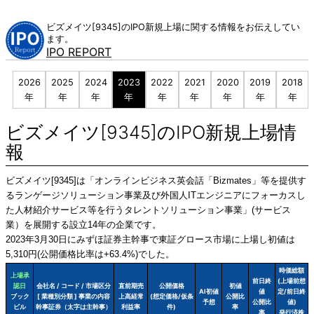
Skip
to
ビズメイツ[9345]のIPO新規上場に関する情報をお伝えしてい
content
ます。
IPO REPORT
2026
2025
2024
2023
2022
2021
2020
2019
2018
年
年
年
年
年
年
年
年
年
ビズメイツ[9345]のIPO新規上場情
報
ビズメイツ[9345]は「オンラインビジネス英会話「Bizmates」等を提供す
るランゲージソリューション事業及び外国人ITエンジニアにフォーカスし
た人材紹介サービス等を行うタレントソリューション事業」(サービス
業）を展開する設立14年の企業です。
2023年3月30日にみずほ証券主幹事で東証グロース市場に上場し初値は
5,310円(公開価格比率は+63.4%)でした。
時価総額
上場承
前日終
(上場前想
認日
会社名 / コード / 市場区分
直前期売
公開価格
初値
AI初値
値
定/前日終
ブック
[ 業種別分類 ] 事業の内容
上高経常
(想定価格/仮条
公開比
予想
公開比
値)
ビル
幹事証券（太字は主幹事）
利益率
件)
率
率
発行済株