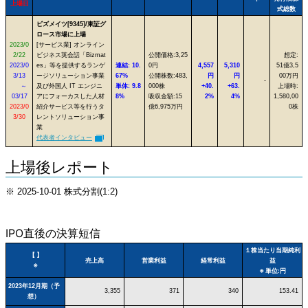
上場日
式総数
ビズメイツ[9345]/東証グ
ロース市場に上場
2023/0
[サービス業] オンライン
2/22
ビジネス英会話「Bizmat
公開価格:3,25
想定:
2023/0
es」等を提供するランゲ
連結: 10.
0円
4,557
5,310
51億3,5
3/13
ージソリューション事業
67%
公開株数:483,
円
円
00万円
-
～
及び外国人 IT エンジニ
単体: 9.8
000株
+40.
+63.
上場時:
03/17
アにフォーカスした人材
8%
吸収金額:15
2%
4%
1,580,00
2023/0
紹介サービス等を行うタ
億6,975万円
0株
3/30
レントソリューション事
業
代表者インタビュー
上場後レポート
※ 2025-10-01 株式分割(1:2)
IPO直後の決算短信
１株当たり当期純利
【 】
売上高
営業利益
経常利益
益
※
※ 単位:円
2023年12月期（予
3,355
371
340
153.41
想）