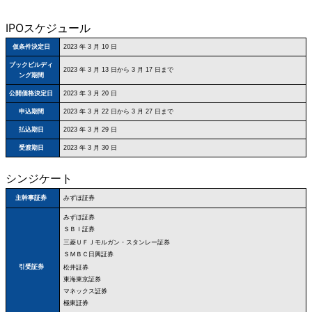
IPOスケジュール
仮条件決定日
2023 年 3 月 10 日
ブックビルディ
2023 年 3 月 13 日から 3 月 17 日まで
ング期間
公開価格決定日
2023 年 3 月 20 日
申込期間
2023 年 3 月 22 日から 3 月 27 日まで
払込期日
2023 年 3 月 29 日
受渡期日
2023 年 3 月 30 日
シンジケート
みずほ証券
主幹事証券
みずほ証券
ＳＢＩ証券
三菱ＵＦＪモルガン・スタンレー証券
ＳＭＢＣ日興証券
引受証券
松井証券
東海東京証券
マネックス証券
極東証券