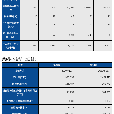
発行済株式総数
500
500
150,000
150,000
150,000
(株)
従業員数(人)
16
28
46
54
71
平均臨時雇用者
7
8
8
10
10
数(人)
売上高経常利益
5
3.74
5.93
5.48
9.88
率（％）
一人当たり利益
1,965
1,213
1,630
1,630
2,992
額(千円)
業績の推移（連結）
回次
第９期
第10期
決算年月
2020年12月
2021年12月
売上高(千円)
1,905,033
2,452,113
経常利益(千円)
135,487
261,742
親会社株主に帰属する当期純利益
94,953
184,503
(千円)
１株当たり当期純利益(円)
68.81
133.7
自己資本比率(％)
33.78
39.16