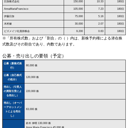
日加株式会社
150,000
10.33
180日
AnnaMariaFrancisco
105,000
7.23
180日
伊藤日加
75,000
5.16
180日
木村健
30,000
2.07
180日
ビズメイツ社員持株会
9,200
0.63
180日
※「所有株式数」および「割合」の（ ）内は、新株予約権による潜在株
式数及びその割合であり、内数であります。
公募・売り出しの要領（予定）
公募（新株式発
80,000 株
行）
公募（自己株式
120,000 株
の処分）
売出し（引受人
の買取引受によ
220,000 株
る売出し）
売出し（オーバ
ーアロットメン
63,000 株
トによる売出
し）
鈴木 伸明 130,000 株
Anna Maria Francisco 45,000 株