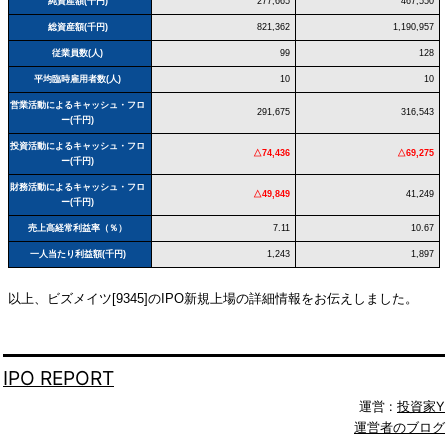
純資産額(千円)
277,665
467,550
総資産額(千円)
821,362
1,190,957
従業員数(人)
99
128
平均臨時雇用者数(人)
10
10
営業活動によるキャッシュ・フロ
291,675
316,543
ー(千円)
投資活動によるキャッシュ・フロ
△74,436
△69,275
ー(千円)
財務活動によるキャッシュ・フロ
△49,849
41,249
ー(千円)
売上高経常利益率（％）
7.11
10.67
一人当たり利益額(千円)
1,243
1,897
以上、ビズメイツ[9345]のIPO新規上場の詳細情報をお伝えしました。
IPO REPORT
運営 :
投資家Y
運営者のブログ