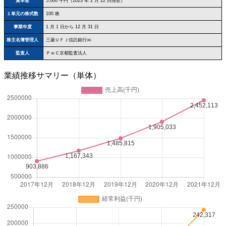
資本金
5,000 千円（2023 年 2 月 22 日現在）
１単元の株式数
100 株
事業年度
1 月 1 日から 12 月 31 日
株主名簿管理人
三菱ＵＦＪ信託銀行㈱
監査人
ＰｗＣ京都監査法人
業績推移サマリー（単体）