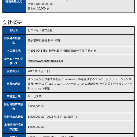
売出株放出元
伊藤 日加 30,000 株
日加㈱ 15,000 株
会社概要
会社名
ビズメイツ株式会社
代表者の役職氏
代表取締役社長 鈴木 伸明
名
本店所在地
〒101‐0041 東京都千代田区神田須田町一丁目 7 番地 9
ホームページア
https://www.bizmates.co.jp
ドレス
設立年月日
2012 年 7 月 3 日
オンラインビジネス英会話「Bizmates」等を提供するランゲージソリ ューション事
事業の内容
業及び外国人 IT エンジニアにフォーカスした人材紹介サ ービス等を行うタレントソ
リューション事業
業種別分類
サービス業
発行可能株式総
6,000,000 株
数
発行済株式総数
1,500,000 株（2023 年 2 月 22 日現在）
上場時発行済株
1,580,000 株
式総数