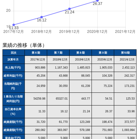
業績の推移（単体）
回次
第６期
第７期
第８期
第９期
第10期
決算年月
2017年12月
2018年12月
2019年12月
2020年12月
2021年12月
売上高(千円)
903,886
1,167,343
1,485,815
1,905,033
2,452,113
経常利益(千円)
45,204
43,668
88,045
104,326
242,317
当期純利益(千
24,959
30,050
61,239
75,224
173,231
円)
１株当たり当期
54259.98
65327.01
443.77
54.51
125.53
純利益(円)
自己資本比率
11.33
16.12
21.24
26.37
33.96
(％)
純資産額(千円)
31,720
61,770
123,249
198,474
372,577
総資産額(千円)
280,082
383,097
579,188
751,683
1,093,994
資本金(千円)
5,000
5,000
5,000
5,000
5,000