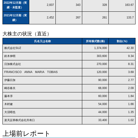
2022年12月期（実
2,837
343
328
163.67
績・未監査）
2021年12月期（実
2,452
267
261
133.7
績）
大株主の状況（直近）
氏名又は名称
所有株式数(株)
割合(％)
株式会社SUZ
1,374,000
42.30
鈴木伸明
303,600
9.34
日加株式会社
270,000
8.31
FRANCISCO ANNA MARIA TOBIAS
120,000
3.69
伊藤日加
90,000
2.77
崎谷春夫
68,000
2.09
藤本淳
60,000
1.84
木村健
54,000
1.66
大沼晴也
44,000
1.35
楽天証券株式会社共有口
33,400
1.02
上場前レポート