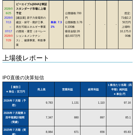
ビーエイブル[604A]/東証
2026/0
スタンダード市場に上場
6/25
予定
公開価格:700
想定:
2026/0
[建設業] 原子力発電所の
円
71億2,2
7/13
建設・保守・廃炉工事、
単体: 7.3
公開株数:3,76
50万円
-
-
-
～
再生可能エネルギー事業
1%
9,100株
上場時:
07/17
の開発・運営（オペレー
吸収金額:26
10,175,0
2026/0
ション＆メンテナン
億3,837万円
00株
7/29
ス）、健康事業、料飲事
業
上場後レポート
IPO直後の決算短信
１株当たり当期（四
【 個別 】
売上高
営業利益
経常利益
半期）純利益
※ 単位：百万円
※ 単位:円
2026年７月期（予
9,783
1,131
1,110
97.16
想）
2026年７月期第３
四半期累計期間
7,347
880
897
85.1
（実績）
2025年７月期（実
8,984
671
656
65.83
績）