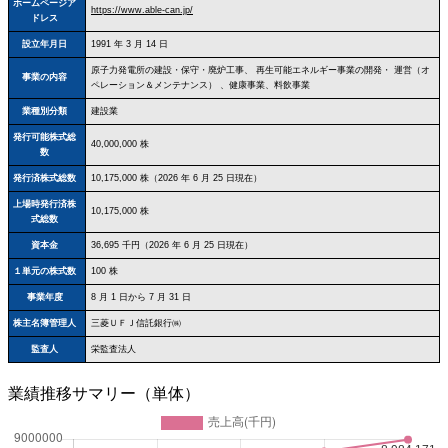
ホームページア
https://www.able-can.jp/
ドレス
設立年月日
1991 年 3 月 14 日
原子力発電所の建設・保守・廃炉工事、 再生可能エネルギー事業の開発・ 運営（オ
事業の内容
ペレーション＆メンテナンス） 、健康事業、料飲事業
業種別分類
建設業
発行可能株式総
40,000,000 株
数
発行済株式総数
10,175,000 株（2026 年 6 月 25 日現在）
上場時発行済株
10,175,000 株
式総数
資本金
36,695 千円（2026 年 6 月 25 日現在）
１単元の株式数
100 株
事業年度
8 月 1 日から 7 月 31 日
株主名簿管理人
三菱ＵＦＪ信託銀行㈱
監査人
栄監査法人
業績推移サマリー（単体）