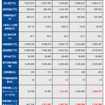
売上高(千円)
5,557,974
6,507,090
7,426,081
8,680,037
8,984,171
経常利益(千円)
239,600
491,204
1,132,764
767,217
656,824
当期純利益(千
159,271
317,317
488,582
526,092
475,639
円)
１株当たり当期
107.13
219.6
338.12
72.82
65.83
純利益(円)
自己資本比率
44.7
45.9
44.9
51.7
53.2
(％)
純資産額(千円)
3,065,708
3,599,074
4,089,778
4,618,488
5,095,907
総資産額(千円)
6,860,036
7,846,368
9,102,254
8,938,804
9,578,630
資本金(千円)
36,695
36,695
36,695
36,695
36,695
発行済株式総数
2,035,000
2,035,000
2,035,000
2,035,000
2,035,000
(株)
従業員数(名)
156
171
175
188
210
平均臨時雇用者
12
12
13
13
13
数(名)
営業活動による
キャッシュ・フ
52,289
73,381
△11,191
1,834,962
△305,797
ロー(千円)
投資活動による
キャッシュ・フ
401,534
△371,647
△262,107
△289,956
△120,390