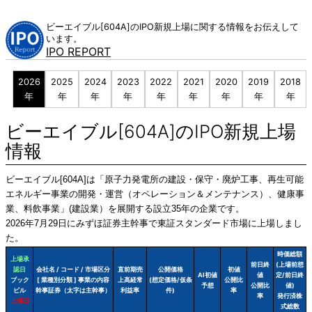
Skip
to
ビーエイブル[604A]のIPO新規上場に関する情報をお伝えして
content
います。
IPO REPORT
2026
2025
2024
2023
2022
2021
2020
2019
2018
年
年
年
年
年
年
年
年
年
ビーエイブル[604A]のIPO新規上場
情報
ビーエイブル[604A]は「原子力発電所の建設・保守・廃炉工事、再生可能
エネルギー事業の開発・運営（オペレーション＆メンテナンス）、健康事
業、料飲事業」(建設業）を展開する設立35年の企業です。
2026年7月29日にみずほ証券主幹事で東証スタンダード市場に上場しまし
た。
時価総額
上場承
前日終
(上場前想
認日
会社名 / コード / 市場区分
直前期売
公開価格
初値
AI初値
値
定/前日終
ブック
[ 業種別分類 ] 事業の内容
上高経常
(想定価格/仮条
公開比
予想
公開比
値)
ビル
幹事証券（太字は主幹事）
利益率
件)
率
率
発行済株
上場日
式総数