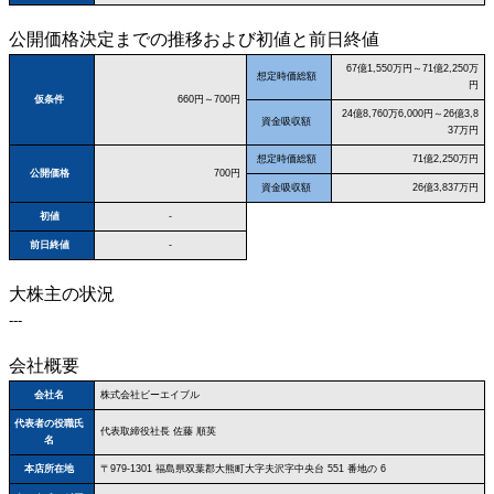
公開価格決定までの推移および初値と前日終値
67億1,550万円～71億2,250万
想定時価総額
円
仮条件
660円～700円
24億8,760万6,000円～26億3,8
資金吸収額
37万円
想定時価総額
71億2,250万円
公開価格
700円
資金吸収額
26億3,837万円
初値
-
前日終値
-
大株主の状況
---
会社概要
会社名
株式会社ビーエイブル
代表者の役職氏
代表取締役社長 佐藤 順英
名
本店所在地
〒979‐1301 福島県双葉郡大熊町大字夫沢字中央台 551 番地の 6