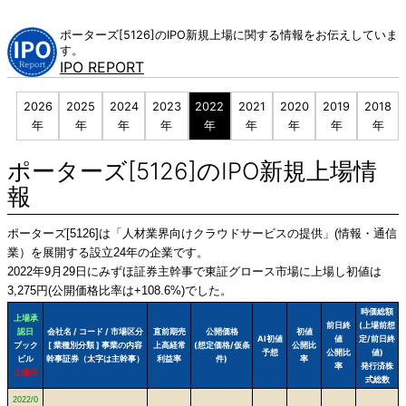
Skip
to
ポーターズ[5126]のIPO新規上場に関する情報をお伝えしていま
content
す。
IPO REPORT
2026
2025
2024
2023
2022
2021
2020
2019
2018
年
年
年
年
年
年
年
年
年
ポーターズ[5126]のIPO新規上場情
報
ポーターズ[5126]は「人材業界向けクラウドサービスの提供」(情報・通信
業）を展開する設立24年の企業です。
2022年9月29日にみずほ証券主幹事で東証グロース市場に上場し初値は
3,275円(公開価格比率は+108.6%)でした。
時価総額
上場承
前日終
(上場前想
認日
会社名 / コード / 市場区分
直前期売
公開価格
初値
AI初値
値
定/前日終
ブック
[ 業種別分類 ] 事業の内容
上高経常
(想定価格/仮条
公開比
予想
公開比
値)
ビル
幹事証券（太字は主幹事）
利益率
件)
率
率
発行済株
上場日
式総数
2022/0