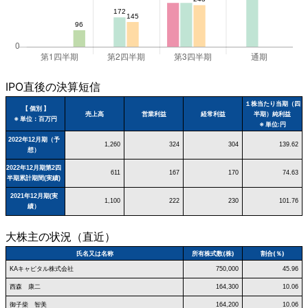
IPO直後の決算短信
１株当たり当期（四
【 個別 】
売上高
営業利益
経常利益
半期）純利益
※ 単位：百万円
※ 単位:円
2022年12月期（予
1,260
324
304
139.62
想）
2022年12月期第2四
611
167
170
74.63
半期累計期間(実績)
2021年12月期(実
1,100
222
230
101.76
績）
大株主の状況（直近）
氏名又は名称
所有株式数(株)
割合(％)
KAキャピタル株式会社
750,000
45.96
西森 康二
164,300
10.06
御子柴 智美
164,200
10.06