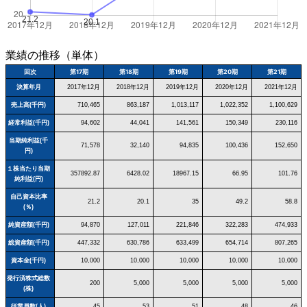
業績の推移（単体）
回次
第17期
第18期
第19期
第20期
第21期
決算年月
2017年12月
2018年12月
2019年12月
2020年12月
2021年12月
売上高(千円)
710,465
863,187
1,013,117
1,022,352
1,100,629
経常利益(千円)
94,602
44,041
141,561
150,349
230,116
当期純利益(千
71,578
32,140
94,835
100,436
152,650
円)
１株当たり当期
357892.87
6428.02
18967.15
66.95
101.76
純利益(円)
自己資本比率
21.2
20.1
35
49.2
58.8
(％)
純資産額(千円)
94,870
127,011
221,846
322,283
474,933
総資産額(千円)
447,332
630,786
633,499
654,714
807,265
資本金(千円)
10,000
10,000
10,000
10,000
10,000
発行済株式総数
200
5,000
5,000
5,000
5,000
(株)
従業員数(人)
45
53
51
48
46