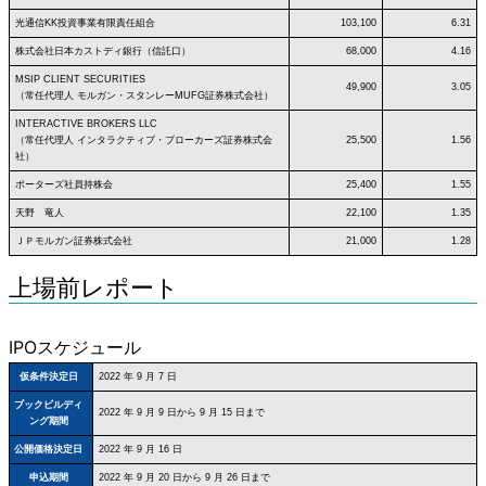
光通信KK投資事業有限責任組合
103,100
6.31
株式会社日本カストディ銀行（信託口）
68,000
4.16
MSIP CLIENT SECURITIES
49,900
3.05
（常任代理人 モルガン・スタンレーMUFG証券株式会社）
INTERACTIVE BROKERS LLC
（常任代理人 インタラクティブ・ブローカーズ証券株式会
25,500
1.56
社）
ポーターズ社員持株会
25,400
1.55
天野 竜人
22,100
1.35
ＪＰモルガン証券株式会社
21,000
1.28
上場前レポート
IPOスケジュール
仮条件決定日
2022 年 9 月 7 日
ブックビルディ
2022 年 9 月 9 日から 9 月 15 日まで
ング期間
公開価格決定日
2022 年 9 月 16 日
申込期間
2022 年 9 月 20 日から 9 月 26 日まで