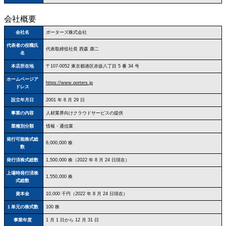
会社概要
会社名
ポーターズ株式会社
代表者の役職氏
代表取締役社長 西森 康二
名
本店所在地
〒107‐0052 東京都港区赤坂八丁目 5 番 34 号
ホームページア
https://www.porters.jp
ドレス
設立年月日
2001 年 8 月 29 日
事業の内容
人材業界向けクラウドサービスの提供
業種別分類
情報・通信業
発行可能株式総
6,000,000 株
数
発行済株式総数
1,500,000 株（2022 年 8 月 24 日現在）
上場時発行済株
1,550,000 株
式総数
資本金
10,000 千円（2022 年 8 月 24 日現在）
１単元の株式数
100 株
事業年度
1 月 1 日から 12 月 31 日