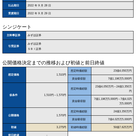
払込期日
2022 年 9 月 28 日
受渡期日
2022 年 9 月 29 日
シンジケート
みずほ証券
主幹事証券
みずほ証券
引受証券
ＳＢＩ証券
公開価格決定までの推移および初値と前日終値
想定時価総額
23億4,050万円
想定価格
1,510円
資金吸収額
7億1,196万5,000円
23億4,050万円～24億3,350万
想定時価総額
円
仮条件
1,510円～1,570円
7億1,196万5,000円～7億4,025
資金吸収額
万5,000円
想定時価総額
24億3,350万円
公開価格
1,570円
資金吸収額
7億4,025万5,000円
初値
3,275円
初値時価総額
50億7,625万円
前日終値
-