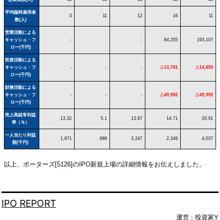
平均臨時雇用者
3
11
12
16
11
数(人)
営業活動による
キャッシュ・フ
-
-
-
84,255
193,107
ロー(千円)
投資活動による
キャッシュ・フ
-
-
-
△13,781
△14,850
ロー(千円)
財務活動による
キャッシュ・フ
-
-
-
△49,992
△49,992
ロー(千円)
売上高経常利益
13.32
5.1
13.97
14.71
20.91
率（％）
一人当たり利益
1,971
688
2,247
2,349
4,037
額(千円)
以上、ポーターズ[5126]のIPO新規上場の詳細情報をお伝えしました。
IPO REPORT
運営 :
投資家Y