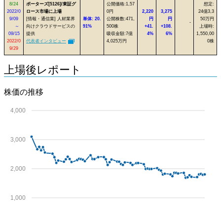
8/24
ポーターズ[5126]/東証グ
公開価格:1,57
想定:
2022/0
ロース市場に上場
0円
2,220
3,275
24億3,3
9/09
[情報・通信業] 人材業界
単体: 20.
公開株数:471,
円
円
50万円
-
～
向けクラウドサービスの
91%
500株
+41.
+108.
上場時:
09/15
提供
吸収金額:7億
4%
6%
1,550,00
2022/0
代表者インタビュー
4,025万円
0株
9/29
上場後レポート
株価の推移
4,000
3,000
2,000
1,000