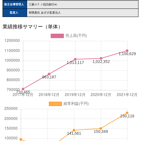
株主名簿管理人
三菱ＵＦＪ信託銀行㈱
監査人
有限責任 あずさ監査法人
業績推移サマリー（単体）