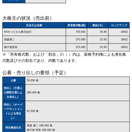
大株主の状況（売出前）
氏名又は名称
所有株式数(株)
割合(％)
ロックアップ
KAキャピタル株式会社
750,000
45.85
180日
西森康二
375,000
22.93
180日
御子柴智美
375,000
22.93
180日
※「所有株式数」および「割合」の（ ）内は、新株予約権による潜在株
式数及びその割合であり、内数であります。
公募・売り出しの要領（予定）
公募
50,000 株
売出し（引受人
の買取引受によ
360,000 株
る売出し）
売出し（オーバ
ーアロットメン
61,500 株
トによる売出
し）
西森 康二 180,000 株
売出株放出元
御子柴 智美 180,000 株