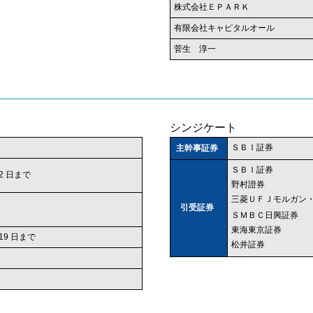
株式会社ＥＰＡＲＫ
有限会社キャピタルオール
菅生 淳一
シンジケート
ＳＢＩ証券
主幹事証券
ＳＢＩ証券
 12 日まで
野村證券
三菱ＵＦＪモルガン
引受証券
ＳＭＢＣ日興証券
東海東京証券
 19 日まで
松井証券