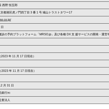
 西野 恒五郎
7 東京都港区虎ノ門四丁目 3 番 1 号 城山トラストタワー17
so.co.jp/
6 日
診の予約プラットフォーム「MRSO.jp」及び各種 DX 支 援サービスの開発・運営
株（2023 年 11 月 17 日現在）
（2023 年 11 月 17 日現在）
12 月 31 日
託銀行㈱
監査法人