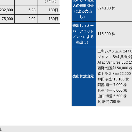
（1.5倍）
人の買取引受
694,100 株
232,800
6.28
180日
による売出
し）
75,000
2.02
180日
売出し（オー
バーアロット
115,300 株
メントによる
売出し）
三和システム㈱ 247,0
ジャフコ SV4 共有投
Aflac Ventures LLC 
西野 恒五郎 50,000 
森トラスト㈱ 22,500
売出株放出元
神田 有宏 15,100 株
阿部 順一 7,000 株
菅生 淳一 6,000 株
山口 博道 5,500 株
呉 培宏 700 株
社