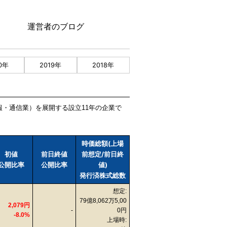
運営者のブログ
0年
2019年
2018年
情報・通信業）を展開する設立11年の企業で
時価総額(上場
初値
前日終値
前想定/前日終
公開比率
公開比率
値)
発行済株式総数
想定:
79億8,062万5,00
2,079円
-
0円
-8.0%
上場時: