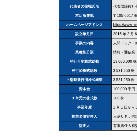
代表者の役職氏名
代表取締役社長
本店所在地
〒105‐601
ホームページアドレス
https://www.mr
設立年月日
2015 年 2 月 
事業の内容
人間ドック・健
業種別分類
情報・通信業
発行可能株式総数
13,000,000 株
発行済株式総数
3,531,250 
上場時発行済株式総数
3,531,250 株
資本金
100,000 千円
１単元の株式数
100 株
事業年度
1 月 1 日から 
株主名簿管理人
三菱ＵＦＪ信
監査人
有限責任大有