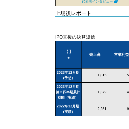
代表者インタビュー
上場後レポート
IPO直後の決算短信
【 】
売上高
営業利益
※
2023年12月期
1,815
5
（予想）
2023年12月期
第３四半期累計
1,379
4
期間（実績）
2022年12月期
2,251
9
（実績）