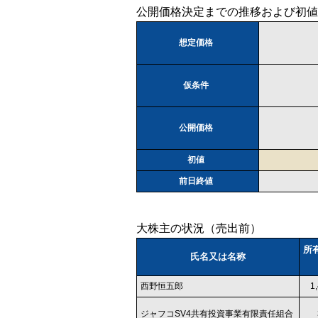
公開価格決定までの推移および初値
想定価格
仮条件
公開価格
初値
前日終値
大株主の状況（売出前）
所
氏名又は名称
西野恒五郎
1
ジャフコSV4共有投資事業有限責任組合