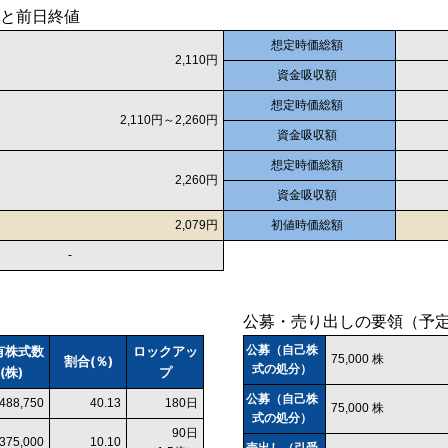
と前日終値
想定時価総額
2,110円
資金吸収額
想定時価総額
2,110円～2,260円
資金吸収額
想定時価総額
2,260円
資金吸収額
2,079円
初値時価総額
-
公募・売り出しの要領（予
有株式数
ロックアッ
公募（自己株
75,000 株
割合(％)
式の処分）
(株)
プ
公募（自己株
,488,750
40.13
180日
75,000 株
式の処分）
90日
375,000
10.10
売出し（引受