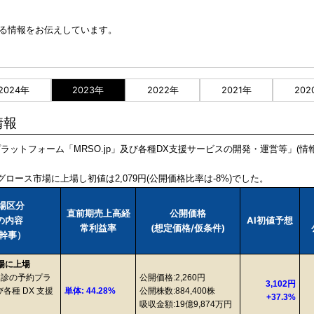
関する情報をお伝えしています。
2024年
2023年
2022年
2021年
202
情報
約プラットフォーム「MRSO.jp」及び各種DX支援サービスの開発・運営等」(
グロース市場に上場し初値は2,079円(公開価格比率は-8%)でした。
市場区分
直前期売上高経
公開価格
業の内容
AI初値予想
常利益率
(想定価格/仮条件)
幹事）
市場に上場
健診の予約プラ
公開価格:2,260円
3,102円
各種 DX 支援
単体: 44.28%
公開株数:884,400株
+37.3%
吸収金額:19億9,874万円