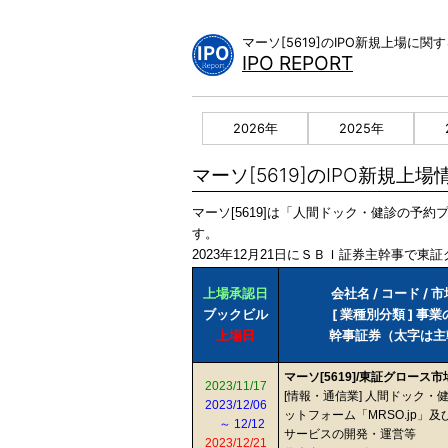
Skip
to
マーソ[5619]のIPO新規上場に
content
IPO REPORT
2026年
2025年
マーソ[5619]のIPO新規上場
マーソ[5619]は「人間ドック・健診の予
す。
2023年12月21日にＳＢＩ証券主幹事で東証
上場承認日
会社名 / コード / 
ブックビル
[ 業種別分類 ] 事
上場日
幹事証券（太字は主
マーソ[5619]/東証グロース
2023/11/17
[情報・通信業] 人間ドック・
2023/12/06
ットフォーム「MRSO.jp」及び
～ 12/12
サービスの開発・運営等
2023/12/21