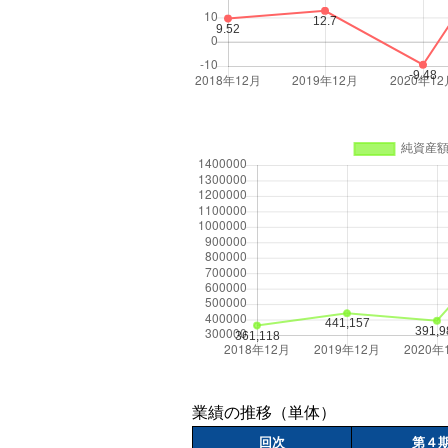
業績の推移（単体）
回次
第４