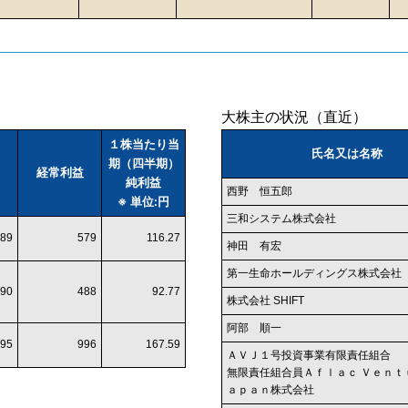
大株主の状況（直近）
１株当たり当
氏名又は名称
期（四半期）
経常利益
純利益
西野 恒五郎
※ 単位:円
三和システム株式会社
89
579
116.27
神田 有宏
第一生命ホールディングス株式会社
90
488
92.77
株式会社 SHIFT
阿部 順一
95
996
167.59
ＡＶＪ１号投資事業有限責任組合
無限責任組合員Ａｆｌａｃ Ｖｅｎｔ
ａｐａｎ株式会社