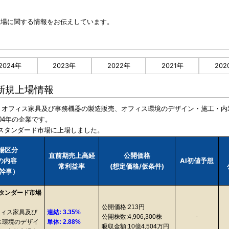
新規上場に関する情報をお伝えしています。
2024年
2023年
2022年
2021年
202
O新規上場情報
用品、オフィス家具及び事務機器の製造販売、オフィス環境のデザイン・施工・内
04年の企業です。
東証スタンダード市場に上場しました。
市場区分
直前期売上高経
公開価格
業の内容
AI初値予想
常利益率
(想定価格/仮条件)
幹事）
スタンダード市場
公開価格:213円
フィス家具及び
連結: 3.35%
公開株数:4,906,300株
-
ス環境のデザイ
単体: 2.88%
吸収金額:10億4,504万円