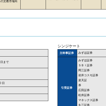
器の文教市場向
シンジケート
みずほ証券
主幹事証券
みずほ証券
 3 日まで
ＳＢＩ証券
岡三証券
岩井コスモ証券
楽天証
0 日
券
引受証券
広田証券
松井証券
マネックス証券
丸三証券