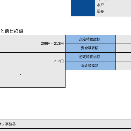
水戸
証券
と前日終値
想定時価総額
209円～213円
資金吸収額
想定時価総額
213円
資金吸収額
-
-
オン事務器