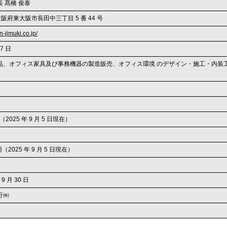
 髙橋 俊泰
0 大阪府東大阪市長田中三丁目 5 番 44 号
n-jimuki.co.jp/
27 日
品、オフィス家具及び事務機器の製造販売、オフィス環境 のデザイン・施工・内装工
 株（2025 年 9 月 5 日現在）
千円（2025 年 9 月 5 日現在）
 9 月 30 日
行㈱