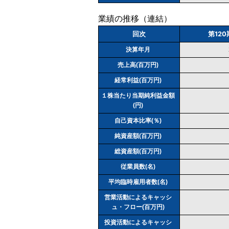
業績の推移（連結）
回次
第120
決算年月
売上高(百万円)
経常利益(百万円)
１株当たり当期純利益金額
(円)
自己資本比率(％)
純資産額(百万円)
総資産額(百万円)
従業員数(名)
平均臨時雇用者数(名)
営業活動によるキャッシ
ュ・フロー(百万円)
投資活動によるキャッシ