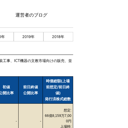
運営者のブログ
0年
2019年
2018年
装工事、ICT機器の文教市場向けの販売、並
時価総額(上場
初値
前日終値
前想定/前日終
公開比率
公開比率
値)
発行済株式総数
想定:
66億8,159万7,00
-
-
0円
上場時: