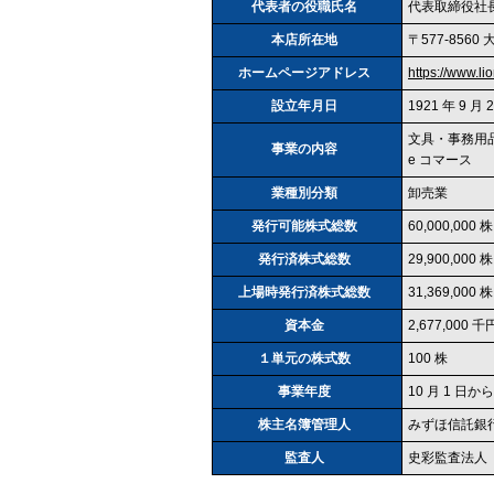
代表者の役職氏名
代表取締役社長
本店所在地
〒577‐856
ホームページアドレス
https://www.lio
設立年月日
1921 年 9 月 
文具・事務用
事業の内容
e コマース
業種別分類
卸売業
発行可能株式総数
60,000,000 株
発行済株式総数
29,900,000
上場時発行済株式総数
31,369,000 株
資本金
2,677,000 
１単元の株式数
100 株
事業年度
10 月 1 日から
株主名簿管理人
みずほ信託銀
監査人
史彩監査法人