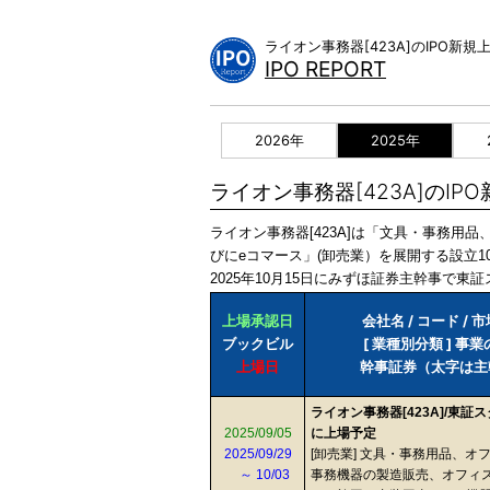
Skip
to
ライオン事務器[423A]のIPO
content
IPO REPORT
2026年
2025年
ライオン事務器[423A]のIP
ライオン事務器[423A]は「文具・事務
びにeコマース」(卸売業）を展開する設立1
2025年10月15日にみずほ証券主幹事で
上場承認日
会社名 / コード / 
ブックビル
[ 業種別分類 ] 事
上場日
幹事証券（太字は主
ライオン事務器[423A]/東証
2025/09/05
に上場予定
2025/09/29
[卸売業] 文具・事務用品、オ
～ 10/03
事務機器の製造販売、オフィ