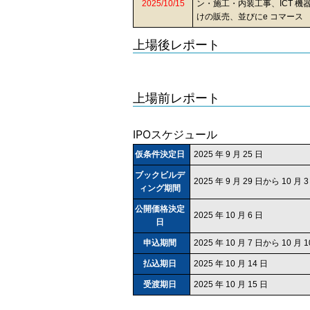
2025/10/15
ン・施工・内装工事、ICT 機
けの販売、並びにe コマース
上場後レポート
上場前レポート
IPOスケジュール
仮条件決定日
2025 年 9 月 25 日
ブックビルデ
2025 年 9 月 29 日から 10 月
ィング期間
公開価格決定
2025 年 10 月 6 日
日
申込期間
2025 年 10 月 7 日から 10 月 1
払込期日
2025 年 10 月 14 日
受渡期日
2025 年 10 月 15 日