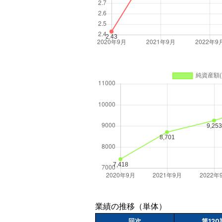
業績の推移（単体）
回次
第120