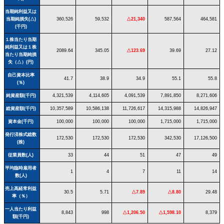
当期純利益又は
当期純損失(△)
360,526
59,532
△21,340
587,564
464,581
(千円)
１株当たり当期
純利益又は１株
2089.64
345.05
△123.69
39.69
27.12
当たり当期純損
失（△）(円)
自己資本比率
41.7
38.9
34.9
55.1
55.8
(％)
純資産額(千円)
4,321,539
4,114,605
4,091,539
7,891,850
8,271,606
総資産額(千円)
10,357,589
10,586,138
11,726,617
14,315,988
14,826,947
資本金(千円)
100,000
100,000
100,000
1,715,000
1,715,000
発行済株式総数
172,530
172,530
172,530
342,530
17,126,500
(株)
従業員数(人)
33
44
51
47
49
平均臨時雇用者
1
4
7
11
14
数(人)
売上高経常利益
30.5
5.71
△7.89
△8.80
29.48
率（％）
一人当たり利益
8,843
998
△1,206.50
△1,598.10
8,379
額(千円)