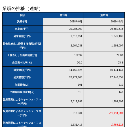
業績の推移（連結）
回次
第11期
第12期
決算年月
2018年6月
2019年6月
売上高(千円)
39,285,708
36,681,516
経常利益(千円)
1,516,851
1,645,105
親会社株主に帰属する当期純利益
2,264,533
1,268,597
(千円)
１株当たり当期純利益(円)
152.99
74.07
自己資本比率(％)
50.5
55.8
純資産額(千円)
14,450,825
15,474,141
総資産額(千円)
28,271,803
27,746,851
従業員数(人)
591
610
平均臨時雇用者数(人)
110
143
営業活動によるキャッシュ・フロ
2,612,899
1,369,802
ー(千円)
投資活動によるキャッシュ・フロ
315,334
△1,713,098
ー(千円)
財務活動によるキャッシュ・フロ
1,331,418
△769,214
ー(千円)