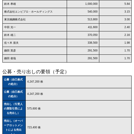
鈴木 孝雄
1,000,000
5.84
株式会社エンビプロ・ホールディングス
540,000
3.15
東京鐵鋼株式会社
513,800
3.00
中田 光一
411,600
2.40
鈴木 雄二
370,050
2.16
佐々木 規夫
338,500
1.98
鎌田 英彦
291,500
1.70
鎌田 俊哉
291,500
1.70
公募・売り出しの要領（予定）
公募（自己株式
4,247,200 株
の処分）
公募（自己株式
4,247,200 株
の処分）
売出し（引受人
の買取引受によ
575,600 株
る売出し）
売出し（オーバ
ーアロットメン
723,400 株
トによる売出