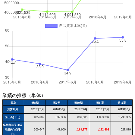
業績の推移（単体）
回次
第8期
第9期
第10期
第11期
第12期
決算年月
2015年6月
2016年6月
2017年6月
2018年6月
2019年6月
売上高(千円)
985,665
839,356
886,505
1,053,339
1,790,365
経常利益又は経
常損失(△)(千
300,647
47,900
△69,977
△92,692
527,879
円)