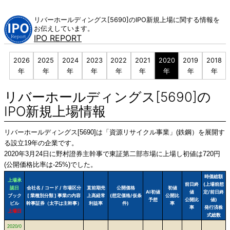
Skip
to
リバーホールディングス[5690]のIPO新規上場に関する情報を
content
お伝えしています。
IPO REPORT
2026
2025
2024
2023
2022
2021
2020
2019
2018
年
年
年
年
年
年
年
年
年
リバーホールディングス[5690]の
IPO新規上場情報
リバーホールディングス[5690]は「資源リサイクル事業」(鉄鋼）を展開す
る設立19年の企業です。
2020年3月24日に野村證券主幹事で東証第二部市場に上場し初値は720円
(公開価格比率は-25%)でした。
時価総額
上場承
前日終
(上場前想
認日
会社名 / コード / 市場区分
直前期売
公開価格
初値
AI初値
値
定/前日終
ブック
[ 業種別分類 ] 事業の内容
上高経常
(想定価格/仮条
公開比
予想
公開比
値)
ビル
幹事証券（太字は主幹事）
利益率
件)
率
率
発行済株
上場日
式総数
2020/0