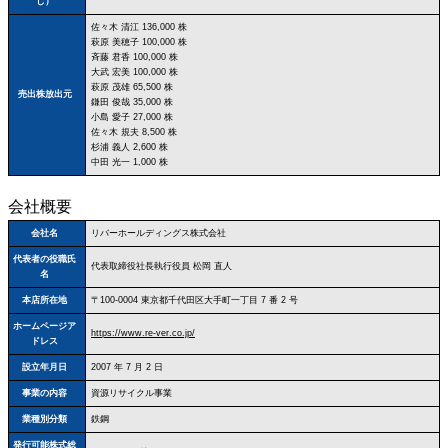
し）
佐々木 清江 136,000 株
萩原 美穂子 100,000 株
斉藤 君香 100,000 株
大武 宏美 100,000 株
萩原 茂雄 65,500 株
売出株放出元
鎌田 俊哉 35,000 株
小島 愛子 27,000 株
佐々木 規夫 8,500 株
杉浦 義人 2,600 株
中田 光一 1,000 株
会社概要
会社名
リバーホールディングス株式会社
代表者の役職氏
代表取締役社長執行役員 松岡 直人
名
本店所在地
〒100‐0004 東京都千代田区大手町一丁目 7 番 2 号
ホームページア
https://www.re-ver.co.jp/
ドレス
設立年月日
2007 年 7 月 2 日
事業の内容
資源リサイクル事業
業種別分類
鉄鋼
発行可能株式総