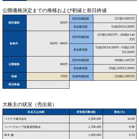
公開価格決定までの推移および初値と前日終値
想定時価総額
157億5,638万円
想定価格
920円
資金吸収額
51億250万4,000円
157億5,638万円～164億4,144
想定時価総額
万円
仮条件
920円～960円
51億250万4,000円～53億2,435
資金吸収額
万2,000円
想定時価総額
164億4,144万円
公開価格
960円
資金吸収額
53億2,435万2,000円
初値
720円
初値時価総額
123億3,108万円
前日終値
-
大株主の状況（売出前）
氏名又は名称
所有株式数(株)
割合(％)
ベステラ株式会社
2,500,000
14.60
リバーグループ従業員持株会
1,706,450
9.96
鈴木 徹
1,050,000
6.13