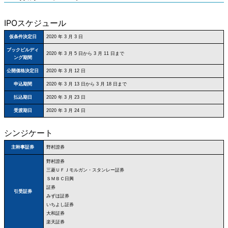
IPOスケジュール
仮条件決定日
2020 年 3 月 3 日
ブックビルディ
2020 年 3 月 5 日から 3 月 11 日まで
ング期間
公開価格決定日
2020 年 3 月 12 日
申込期間
2020 年 3 月 13 日から 3 月 18 日まで
払込期日
2020 年 3 月 23 日
受渡期日
2020 年 3 月 24 日
シンジケート
野村證券
主幹事証券
野村證券
三菱ＵＦＪモルガン・スタンレー証券
ＳＭＢＣ日興
証券
引受証券
みずほ証券
いちよし証券
大和証券
楽天証券