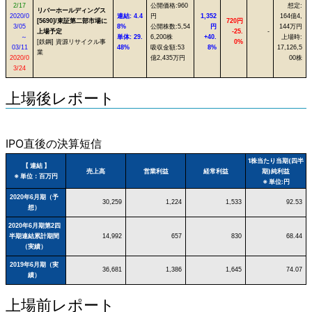
2/17
公開価格:960
想定:
リバーホールディングス
2020/0
連結: 4.4
円
1,352
164億4,
[5690]/東証第二部市場に
720円
3/05
8%
公開株数:5,54
円
144万円
上場予定
-25.
-
～
単体: 29.
6,200株
+40.
上場時:
[鉄鋼] 資源リサイクル事
0%
03/11
48%
吸収金額:53
8%
17,126,5
業
2020/0
億2,435万円
00株
3/24
上場後レポート
IPO直後の決算短信
1株当たり当期(四半
【 連結 】
売上高
営業利益
経常利益
期)純利益
※ 単位：百万円
※ 単位:円
2020年6月期（予
30,259
1,224
1,533
92.53
想）
2020年6月期第2四
半期連結累計期間
14,992
657
830
68.44
（実績）
2019年6月期（実
36,681
1,386
1,645
74.07
績）
上場前レポート