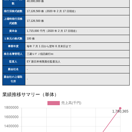
40,000,000 株
数
発行済株式総数
17,126,500 株（2020 年 2 月 17 日現在）
上場時発行済株
17,126,500 株
式総数
資本金
1,715,000 千円（2020 年 2 月 17 日現在）
１単元の株式数
100 株
事業年度
毎年 7 月 1 日から翌年 6 月末日まで
株主名簿管理人
三菱ＵＦＪ信託銀行㈱
監査人
EY 新日本有限責任監査法人
親会社名
-
親会社の上場取
-
引所
業績推移サマリー（単体）