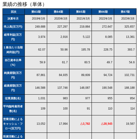
業績の推移（単体）
回次
第63期
第64期
第65期
第66期
第67期
決算年月
2019年3月
2020年3月
2021年3月
2022年3月
2023年3月
売上高(百万円)
249,688
227,297
219,884
272,647
325,657
経常利益(百万
3,974
2,916
5,122
8,085
13,361
円)
１株当たり当期
62.07
50.96
195.78
228.75
393.7
純利益(円)
自己資本比率
59.9
61.7
60.5
49.7
54.6
(％)
純資産額(百万
87,861
84,935
89,609
94,724
102,731
円)
総資産額(百万
146,588
137,746
148,087
190,548
188,188
円)
従業員数(名)
1,031
983
977
955
954
平均臨時雇用者
109
100
91
110
114
数(名)
営業活動による
キャッシュ・フ
13,052
17,994
△3,782
△28,945
19,587
ロー(百万円)
投資活動による