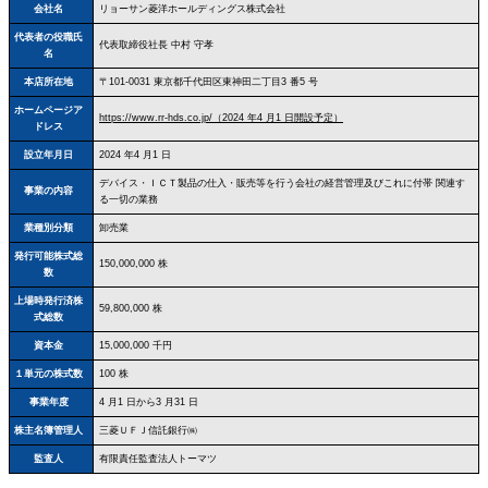
会社名
リョーサン菱洋ホールディングス株式会社
代表者の役職氏
代表取締役社長 中村 守孝
名
本店所在地
〒101-0031 東京都千代田区東神田二丁目3 番5 号
ホームページア
https://www.rr-hds.co.jp/（2024 年4 月1 日開設予定）
ドレス
設立年月日
2024 年4 月1 日
デバイス・ＩＣＴ製品の仕入・販売等を行う会社の経営管理及びこれに付帯 関連す
事業の内容
る一切の業務
業種別分類
卸売業
発行可能株式総
150,000,000 株
数
上場時発行済株
59,800,000 株
式総数
資本金
15,000,000 千円
１単元の株式数
100 株
事業年度
4 月1 日から3 月31 日
株主名簿管理人
三菱ＵＦＪ信託銀行㈱
監査人
有限責任監査法人トーマツ