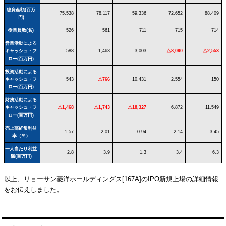
総資産額(百万
75,538
78,117
59,336
72,652
88,409
円)
従業員数(名)
526
561
711
715
714
営業活動による
キャッシュ・フ
588
1,463
3,003
△8,090
△2,553
ロー(百万円)
投資活動による
キャッシュ・フ
543
△766
10,431
2,554
150
ロー(百万円)
財務活動による
キャッシュ・フ
△1,468
△1,743
△18,327
6,872
11,549
ロー(百万円)
売上高経常利益
1.57
2.01
0.94
2.14
3.45
率（％）
一人当たり利益
2.8
3.9
1.3
3.4
6.3
額(百万円)
以上、リョーサン菱洋ホールディングス[167A]のIPO新規上場の詳細情報
をお伝えしました。