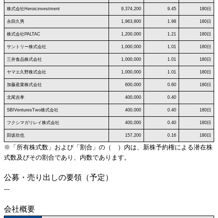
株式会社Heroicinvestment
9,374,200
9.45
180日
永田久男
1,963,800
1.98
180日
株式会社PALTAC
1,200,000
1.21
180日
サントリー株式会社
1,000,000
1.01
180日
三井食品株式会社
1,000,000
1.01
180日
ヤマエ久野株式会社
1,000,000
1.01
180日
加藤産業株式会社
600,000
0.60
180日
北尾吉孝
400,000
0.40
SBIVenturesTwo株式会社
400,000
0.40
180日
フクシマガリレイ株式会社
400,000
0.40
180日
田坂欣也
157,200
0.16
180日
※「所有株式数」および「割合」の（ ）内は、新株予約権による潜在株
式数及びその割合であり、内数であります。
公募・売り出しの要領（予定）
---
会社概要