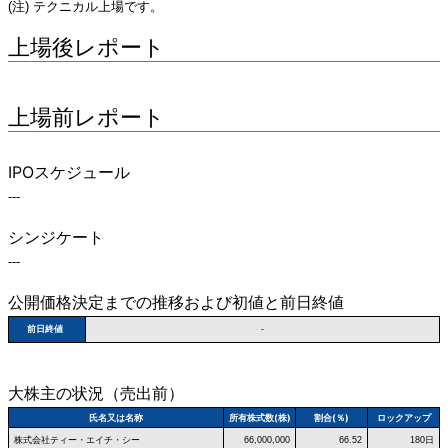
(注) テクニカル上場です。
上場後レポート
上場前レポート
IPOスケジュール
---
シンジケート
---
公開価格決定までの推移および初値と前日終値
前日終値
-
大株主の状況（売出前）
氏名又は名称
所有株式数(株)
割合(％)
ロックアップ
株式会社ティー・エイチ・シー
66,000,000
66.52
180日