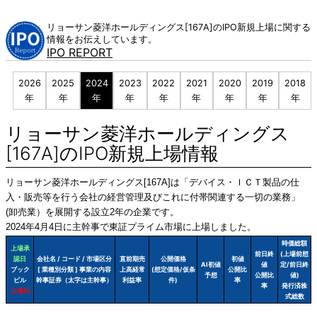
Skip
to
リョーサン菱洋ホールディングス[167A]のIPO新規上場に関する
content
情報をお伝えしています。
IPO REPORT
2026
2025
2024
2023
2022
2021
2020
2019
2018
年
年
年
年
年
年
年
年
年
リョーサン菱洋ホールディングス
[167A]のIPO新規上場情報
リョーサン菱洋ホールディングス[167A]は「デバイス・ＩＣＴ製品の仕
入・販売等を行う会社の経営管理及びこれに付帯関連する一切の業務」
(卸売業）を展開する設立2年の企業です。
2024年4月4日に主幹事で東証プライム市場に上場しました。
時価総額
上場承
前日終
(上場前想
認日
会社名 / コード / 市場区分
直前期売
公開価格
初値
AI初値
値
定/前日終
ブック
[ 業種別分類 ] 事業の内容
上高経常
(想定価格/仮条
公開比
予想
公開比
値)
ビル
幹事証券（太字は主幹事）
利益率
件)
率
率
発行済株
上場日
式総数