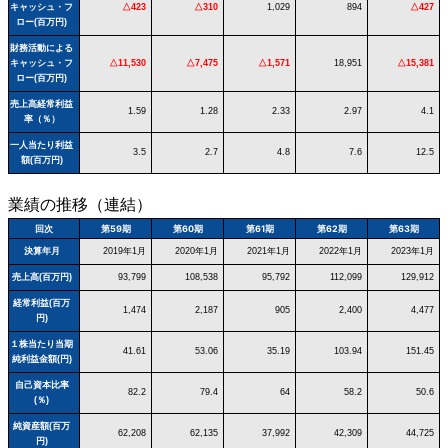
キャッシュ・フ
△423
△310
1,029
894
△427
ロー(百万円)
財務活動による
キャッシュ・フ
△11,530
△7,475
△1,571
18,951
△15,381
ロー(百万円)
売上高経常利益
1.59
1.28
2.33
2.97
4.1
率（％）
一人当たり利益
3.5
2.7
4.8
7.6
12.5
額(百万円)
業績の推移（連結）
回次
第59期
第60期
第61期
第62期
第63期
決算年月
2019年1月
2020年1月
2021年1月
2022年1月
2023年1月
売上高(百万円)
93,799
108,538
95,792
112,099
129,912
経常利益(百万
1,474
2,187
905
2,400
4,477
円)
１株当たり当期
41.61
53.06
35.19
103.94
151.45
純利益金額(円)
自己資本比率
82.2
79.4
64
58.2
50.6
(％)
純資産額(百万
62,208
62,135
37,992
42,309
44,725
円)