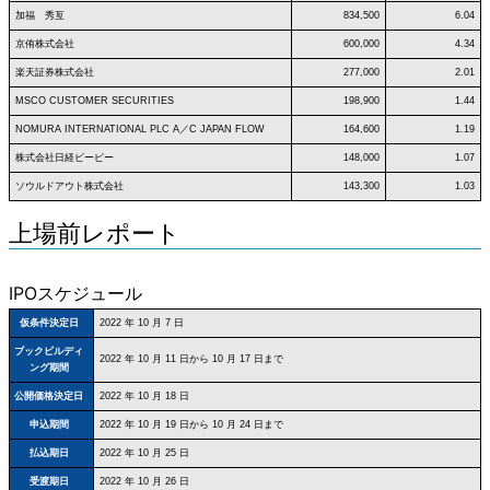
加福 秀亙
834,500
6.04
京侑株式会社
600,000
4.34
楽天証券株式会社
277,000
2.01
MSCO CUSTOMER SECURITIES
198,900
1.44
NOMURA INTERNATIONAL PLC A／C JAPAN FLOW
164,600
1.19
株式会社日経ビーピー
148,000
1.07
ソウルドアウト株式会社
143,300
1.03
上場前レポート
IPOスケジュール
仮条件決定日
2022 年 10 月 7 日
ブックビルディ
2022 年 10 月 11 日から 10 月 17 日まで
ング期間
公開価格決定日
2022 年 10 月 18 日
申込期間
2022 年 10 月 19 日から 10 月 24 日まで
払込期日
2022 年 10 月 25 日
受渡期日
2022 年 10 月 26 日