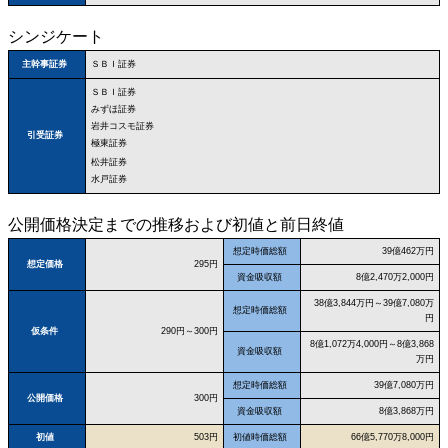
シンジケート
ＳＢＩ証券
主幹事証券
ＳＢＩ証券
みずほ証券
岩井コスモ証券
引受証券
極東証券
松井証券
水戸証券
公開価格決定までの推移および初値と前日終値
想定時価総額
39億462万円
想定価格
295円
資金吸収額
8億2,470万2,000円
38億3,844万円～39億7,080万
想定時価総額
円
仮条件
290円～300円
8億1,072万4,000円～8億3,868
資金吸収額
万円
想定時価総額
39億7,080万円
公開価格
300円
資金吸収額
8億3,868万円
初値
503円
初値時価総額
66億5,770万8,000円