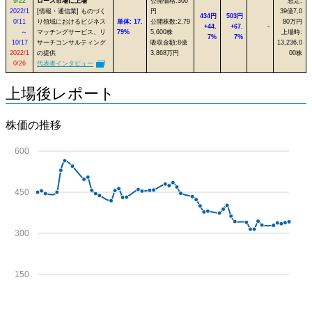
9/22
ロース市場に上場
公開価格:300
想定:
2022/1
[情報・通信業] ものづく
円
39億7,0
434円
503円
0/11
り領域におけるビジネス
単体: 17.
公開株数:2,79
80万円
+44.
+67.
-
～
マッチングサービス、リ
79%
5,600株
上場時:
7%
7%
10/17
サーチコンサルティング
吸収金額:8億
13,236,0
2022/1
の提供
3,868万円
00株
0/26
代表者インタビュー
上場後レポート
株価の推移
600
450
300
150