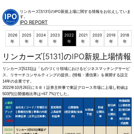
Skip
to
リンカーズ[5131]のIPO新規上場に関する情報をお伝えしていま
content
す。
IPO REPORT
2026
2025
2024
2023
2022
2021
2020
2019
2018
年
年
年
年
年
年
年
年
年
リンカーズ[5131]のIPO新規上場情報
リンカーズ[5131]は「ものづくり領域におけるビジネスマッチングサービ
ス、リサーチコンサルティングの提供」(情報・通信業）を展開する設立
14年の企業です。
2022年10月26日にＳＢＩ証券主幹事で東証グロース市場に上場し初値は
503円(公開価格比率は+67.7%)でした。
時価総額
上場承
前日終
(上場前想
認日
会社名 / コード / 市場区分
直前期売
公開価格
初値
AI初値
値
定/前日終
ブック
[ 業種別分類 ] 事業の内容
上高経常
(想定価格/仮条
公開比
予想
公開比
値)
ビル
幹事証券（太字は主幹事）
利益率
件)
率
率
発行済株
上場日
式総数
2022/0
リンカーズ[5131]/東証グ