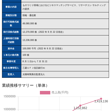
ものづくり領域におけるビジネスマッチングサービス、リサーチコン サルティング
事業の内容
の提供
業種別分類
情報・通信業
発行可能株式総
49,080,000 株
数
発行済株式総数
12,270,000 株（2022 年 9 月 22 日現在）
上場時発行済株
13,236,000 株
式総数
資本金
100,000 千円（2022 年 9 月 22 日現在）
１単元の株式数
100 株
事業年度
8 月 1 日から 7 月 31 日
株主名簿管理人
三菱ＵＦＪ信託銀行㈱
監査人
太陽有限責任監査法人
業績推移サマリー（単体）