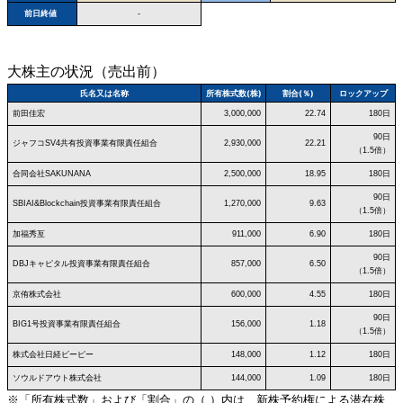
前日終値
-
大株主の状況（売出前）
氏名又は名称
所有株式数(株)
割合(％)
ロックアップ
前田佳宏
3,000,000
22.74
180日
90日
ジャフコSV4共有投資事業有限責任組合
2,930,000
22.21
（1.5倍）
合同会社SAKUNANA
2,500,000
18.95
180日
90日
SBIAI&Blockchain投資事業有限責任組合
1,270,000
9.63
（1.5倍）
加福秀亙
911,000
6.90
180日
90日
DBJキャピタル投資事業有限責任組合
857,000
6.50
（1.5倍）
京侑株式会社
600,000
4.55
180日
90日
BIG1号投資事業有限責任組合
156,000
1.18
（1.5倍）
株式会社日経ビーピー
148,000
1.12
180日
ソウルドアウト株式会社
144,000
1.09
180日
※「所有株式数」および「割合」の（ ）内は、新株予約権による潜在株