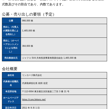
式数及びその割合であり、内数であります。
公募・売り出しの要領（予定）
公募
966,000 株
売出し（引受人
の買取引受によ
1,465,000 株
る売出し）
売出し（オーバ
ーアロットメン
364,600 株
トによる売出
し）
売出株放出元
ジャフコ SV4 共有投資事業有限責任組合 1,465,000 株
会社概要
会社名
リンカーズ株式会社
代表者の役職氏
代表取締役社長 前田 佳宏
名
本店所在地
〒112‐0004 東京都文京区後楽二丁目 3 番 21 号
ホームページア
https://corp.linkers.net/
ドレス
設立年月日
2011 年 9 月 1 日