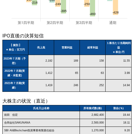
IPO直後の決算短信
１株当たり当期純利
【 個別 】
売上高
営業利益
経常利益
益
※ 単位：百万円
※ 単位:円
2023年７月期（予
2,192
169
158
11.55
想）
2022年７月期(実
1,412
65
63
3.99
績・未監査)
2021年７月期(実
1,419
246
252
14.94
績）
大株主の状況（直近）
氏名又は名称
所有株式数(株)
割合(％)
前田 佳宏
2,682,400
19.44
合同会社SAKUNANA
2,500,000
18.11
SBI AI&Blockchain投資事業有限責任組合
1,270,000
9.20