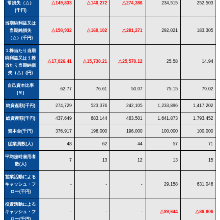
常損失（△）
△149,833
△140,272
△274,386
234,515
252,503
(千円)
当期純利益又は
当期純損失
△150,932
△160,102
△281,271
292,021
183,305
（△）(千円)
１株当たり当期
純利益又は１株
△17,026.41
△15,730.21
△25,570.12
25.58
14.94
当たり当期純損
失（△）(円)
自己資本比率
62.77
76.61
50.07
75.15
79.02
(％)
純資産額(千円)
274,729
523,376
242,105
1,233,896
1,417,202
総資産額(千円)
437,649
683,144
483,501
1,641,873
1,793,452
資本金(千円)
376,917
196,000
196,000
100,000
100,000
従業員数(人)
48
62
44
57
71
平均臨時雇用者
7
13
12
13
15
数(人)
営業活動による
キャッシュ・フ
-
-
-
29,158
631,046
ロー(千円)
投資活動による
キャッシュ・フ
-
-
-
△99,644
△86,806
ロー(千円)