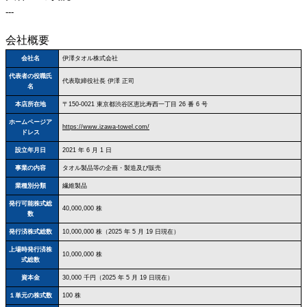
---
会社概要
会社名
伊澤タオル株式会社
代表者の役職氏
代表取締役社長 伊澤 正司
名
本店所在地
〒150‐0021 東京都渋谷区恵比寿西一丁目 26 番 6 号
ホームページア
https://www.izawa-towel.com/
ドレス
設立年月日
2021 年 6 月 1 日
事業の内容
タオル製品等の企画・製造及び販売
業種別分類
繊維製品
発行可能株式総
40,000,000 株
数
発行済株式総数
10,000,000 株（2025 年 5 月 19 日現在）
上場時発行済株
10,000,000 株
式総数
資本金
30,000 千円（2025 年 5 月 19 日現在）
１単元の株式数
100 株