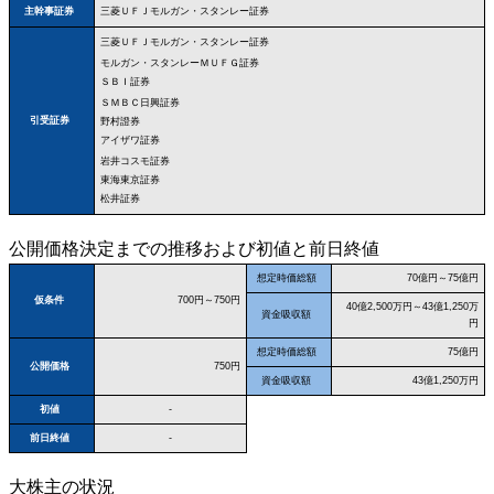
三菱ＵＦＪモルガン・スタンレー証券
主幹事証券
三菱ＵＦＪモルガン・スタンレー証券
モルガン・スタンレーＭＵＦＧ証券
ＳＢＩ証券
ＳＭＢＣ日興証券
引受証券
野村證券
アイザワ証券
岩井コスモ証券
東海東京証券
松井証券
公開価格決定までの推移および初値と前日終値
想定時価総額
70億円～75億円
仮条件
700円～750円
40億2,500万円～43億1,250万
資金吸収額
円
想定時価総額
75億円
公開価格
750円
資金吸収額
43億1,250万円
初値
-
前日終値
-
大株主の状況