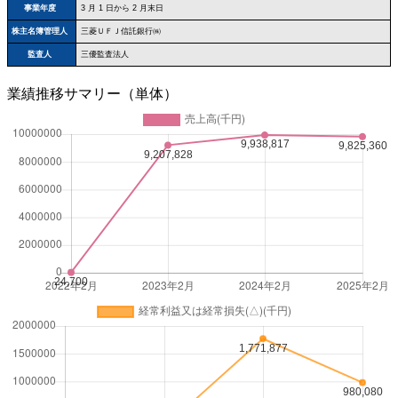
事業年度
3 月 1 日から 2 月末日
株主名簿管理人
三菱ＵＦＪ信託銀行㈱
監査人
三優監査法人
業績推移サマリー（単体）