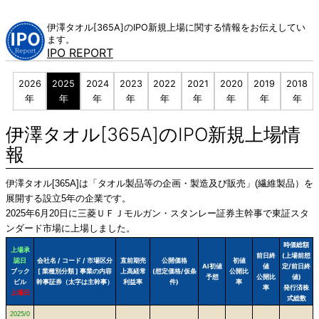
Skip
to
伊澤タオル[365A]のIPO新規上場に関する情報をお伝えしてい
content
ます。
IPO REPORT
2026
2025
2024
2023
2022
2021
2020
2019
2018
年
年
年
年
年
年
年
年
年
伊澤タオル[365A]のIPO新規上場情
報
伊澤タオル[365A]は「タオル製品等の企画・製造及び販売」(繊維製品）を
展開する設立5年の企業です。
2025年6月20日に三菱ＵＦＪモルガン・スタンレー証券主幹事で東証スタ
ンダード市場に上場しました。
時価総額
上場承
前日終
(上場前想
認日
会社名 / コード / 市場区分
直前期売
公開価格
初値
AI初値
値
定/前日終
ブック
[ 業種別分類 ] 事業の内容
上高経常
(想定価格/仮条
公開比
予想
公開比
値)
ビル
幹事証券（太字は主幹事）
利益率
件)
率
率
発行済株
上場日
式総数
2025/0