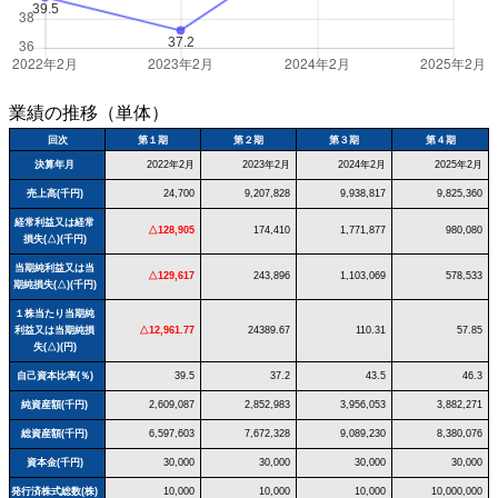
業績の推移（単体）
回次
第１期
第２期
第３期
第４期
決算年月
2022年2月
2023年2月
2024年2月
2025年2月
売上高(千円)
24,700
9,207,828
9,938,817
9,825,360
経常利益又は経常
△128,905
174,410
1,771,877
980,080
損失(△)(千円)
当期純利益又は当
△129,617
243,896
1,103,069
578,533
期純損失(△)(千円)
１株当たり当期純
利益又は当期純損
△12,961.77
24389.67
110.31
57.85
失(△)(円)
自己資本比率(％)
39.5
37.2
43.5
46.3
純資産額(千円)
2,609,087
2,852,983
3,956,053
3,882,271
総資産額(千円)
6,597,603
7,672,328
9,089,230
8,380,076
資本金(千円)
30,000
30,000
30,000
30,000
発行済株式総数(株)
10,000
10,000
10,000
10,000,000