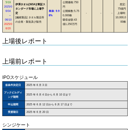
5/19
公開価格:750
伊澤タオル[365A]/東証ス
想定:
2025/0
円
タンダード市場に上場予
75億円
6/04
単体: 9.9
公開株数:5,75
定
-
-
-
上場時:
～
8%
0,000株
[繊維製品] タオル製品等
10,000,0
06/10
吸収金額:43
の企画・製造及び販売
00株
2025/0
億1,250万円
6/20
上場後レポート
上場前レポート
IPOスケジュール
仮条件決定日
2025 年 6 月 3 日
ブックビルディ
2025 年 6 月 4 日から 6 月 10 日まで
ング期間
申込期間
2025 年 6 月 12 日から 6 月 17 日まで
受渡期日
2025 年 6 月 20 日
シンジケート