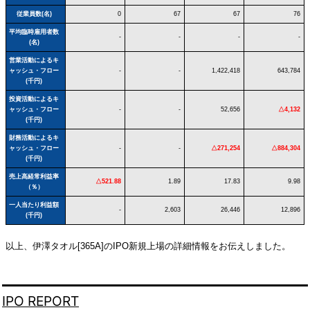
従業員数(名)
0
67
67
76
平均臨時雇用者数
-
-
-
-
(名)
営業活動によるキ
ャッシュ・フロー
-
-
1,422,418
643,784
(千円)
投資活動によるキ
ャッシュ・フロー
-
-
52,656
△4,132
(千円)
財務活動によるキ
ャッシュ・フロー
-
-
△271,254
△884,304
(千円)
売上高経常利益率
△521.88
1.89
17.83
9.98
（％）
一人当たり利益額
-
2,603
26,446
12,896
(千円)
以上、伊澤タオル[365A]のIPO新規上場の詳細情報をお伝えしました。
IPO REPORT