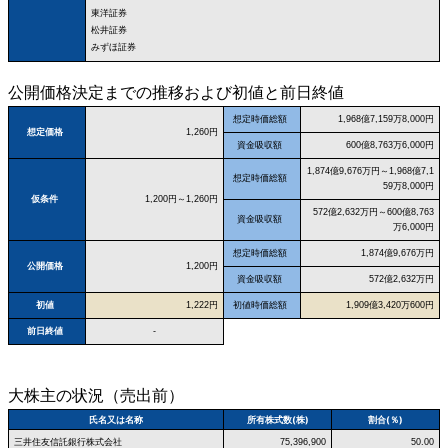
東洋証券
松井証券
みずほ証券
公開価格決定までの推移および初値と前日終値
想定時価総額
1,968億7,159万8,000円
想定価格
1,260円
資金吸収額
600億8,763万6,000円
1,874億9,676万円～1,968億7,1
想定時価総額
59万8,000円
仮条件
1,200円～1,260円
572億2,632万円～600億8,763
資金吸収額
万6,000円
想定時価総額
1,874億9,676万円
公開価格
1,200円
資金吸収額
572億2,632万円
初値
1,222円
初値時価総額
1,909億3,420万600円
前日終値
-
大株主の状況（売出前）
氏名又は名称
所有株式数(株)
割合(％)
三井住友信託銀行株式会社
75,396,900
50.00