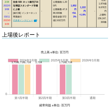
2/28
住信 SBI ネット銀行[716
公開価格:1,20
1,874億
2022/0
3]/東証スタンダード市場
0円
1,852
1,222
9,676万
3/08
に上場
公開株数:47,6
円
-
円
-
円
～
[銀行業] インターネット
88,600株
+54.
+1.8%
上場時:
03/11
専業銀行
吸収金額:572
3%
156,247,
2023/0
代表者インタビュー
億2,632万円
300株
3/29
上場後レポート