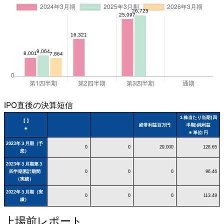
IPO直後の決算短信
１株当たり当期(四
【 】
経常利益百万円
半期)純利益
※
※ 単位:円
2023年３月期（予
0
0
29,000
128.65
想）
2023年３月期第３
四半期累計期間
0
0
0
96.46
（実績）
2022年３月期（実
0
0
0
113.49
績）
上場前レポート