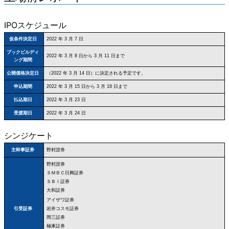
IPOスケジュール
仮条件決定日
2022 年 3 月 7 日
ブックビルディ
2022 年 3 月 8 日から 3 月 11 日まで
ング期間
公開価格決定日
（2022 年 3 月 14 日）に決定される予定です。
申込期間
2022 年 3 月 15 日から 3 月 18 日まで
払込期日
2022 年 3 月 23 日
受渡期日
2022 年 3 月 24 日
シンジケート
野村證券
主幹事証券
野村證券
ＳＭＢＣ日興証券
ＳＢＩ証券
大和証券
アイザワ証券
岩井コスモ証券
引受証券
岡三証券
極東証券