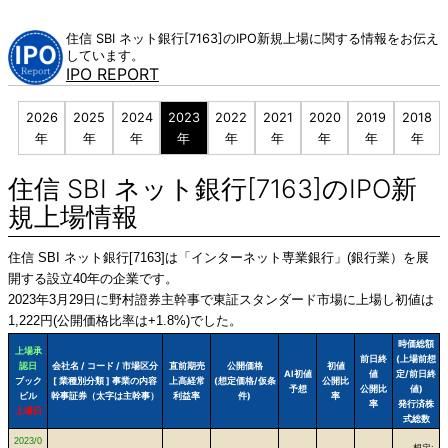
Skip
to
住信 SBI ネット銀行[7163]のIPO新規上場に関する情報をお伝え
content
しています。
IPO REPORT
2026
2025
2024
2023
2022
2021
2020
2019
2018
年
年
年
年
年
年
年
年
年
住信 SBI ネット銀行[7163]のIPO新
規上場情報
住信 SBI ネット銀行[7163]は「インターネット専業銀行」(銀行業）を展
開する設立40年の企業です。
2023年3月29日に野村證券主幹事で東証スタンダード市場に上場し初値は
1,222円(公開価格比率は+1.8%)でした。
時価総額
上場承
前日終
(上場前想
認日
会社名 / コード / 市場区分
直前期売
公開価格
初値
AI初値
値
定/前日終
ブック
[ 業種別分類 ] 事業の内容
上高経常
(想定価格/仮条
公開比
予想
公開比
値)
ビル
幹事証券（太字は主幹事）
利益率
件)
率
率
発行済株
上場日
式総数
2023/0
想定: