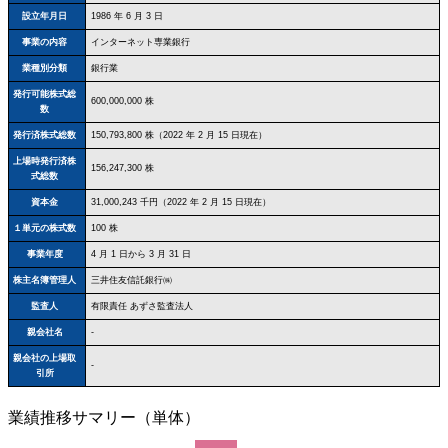
設立年月日
1986 年 6 月 3 日
事業の内容
インターネット専業銀行
業種別分類
銀行業
発行可能株式総
600,000,000 株
数
発行済株式総数
150,793,800 株（2022 年 2 月 15 日現在）
上場時発行済株
156,247,300 株
式総数
資本金
31,000,243 千円（2022 年 2 月 15 日現在）
１単元の株式数
100 株
事業年度
4 月 1 日から 3 月 31 日
株主名簿管理人
三井住友信託銀行㈱
監査人
有限責任 あずさ監査法人
親会社名
-
親会社の上場取
-
引所
業績推移サマリー（単体）