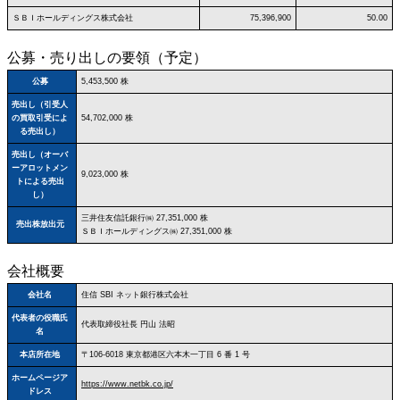
ＳＢＩホールディングス株式会社
75,396,900
50.00
公募・売り出しの要領（予定）
公募
5,453,500 株
売出し（引受人
の買取引受によ
54,702,000 株
る売出し）
売出し（オーバ
ーアロットメン
9,023,000 株
トによる売出
し）
三井住友信託銀行㈱ 27,351,000 株
売出株放出元
ＳＢＩホールディングス㈱ 27,351,000 株
会社概要
会社名
住信 SBI ネット銀行株式会社
代表者の役職氏
代表取締役社長 円山 法昭
名
本店所在地
〒106‐6018 東京都港区六本木一丁目 6 番 1 号
ホームページア
https://www.netbk.co.jp/
ドレス