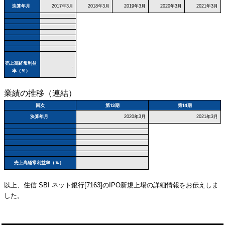
決算年月
2017年3月
2018年3月
2019年3月
2020年3月
2021年3月
売上高経常利益
-
率（％）
業績の推移（連結）
回次
第13期
第14期
決算年月
2020年3月
2021年3月
売上高経常利益率（％）
-
以上、住信 SBI ネット銀行[7163]のIPO新規上場の詳細情報をお伝えしま
した。