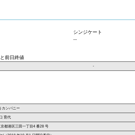
シンジケート
---
と前日終値
-
うカンパニー
口 育代
3 東京都港区三田一丁目4 番28 号