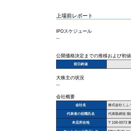
上場前レポート
IPOスケジュール
---
公開価格決定までの推移および初値
前日終値
大株主の状況
---
会社概要
会社名
株式会社くふ
代表者の役職氏名
代表取締役 堀
本店所在地
〒108-007