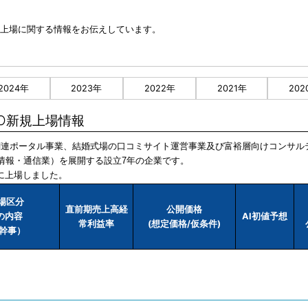
O新規上場に関する情報をお伝えしています。
2024年
2023年
2022年
2021年
202
PO新規上場情報
動産関連ポータル事業、結婚式場の口コミサイト運営事業及び富裕層向けコンサ
情報・通信業）を展開する設立7年の企業です。
場に上場しました。
市場区分
直前期売上高経
公開価格
業の内容
AI初値予想
常利益率
(想定価格/仮条件)
幹事）