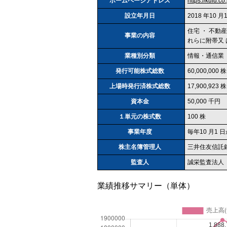
ホームページアドレス
https://kuf
設立年月日
2018 年10 月
住宅 ・ 不
事業の内容
れらに附帯又
業種別分類
情報・通信業
発行可能株式総数
60,000,000 株
上場時発行済株式総数
17,900,923 株
資本金
50,000 千円
１単元の株式数
100 株
事業年度
毎年10 月1 
株主名簿管理人
三井住友信託
監査人
誠栄監査法人
業績推移サマリー（単体）