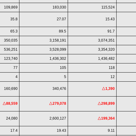
109,869
183,030
115,524
35.8
27.07
15.43
65.3
89.5
91.7
350,035
3,158,191
3,074,351
536,251
3,528,099
3,354,320
123,740
1,436,302
1,436,482
77
105
118
4
5
12
160,690
340,476
△1,390
△88,559
△279,078
△298,899
24,080
2,600,127
△199,364
17.4
19.43
9.11