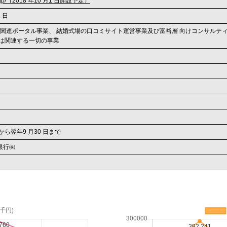
u.co.jp/（2018 年10 月1 日開設予定）
1 日
動産関連ポータル事業、 結婚式場の口コミサイト運営事業及び富裕層 向けコンサル
 は関連する一切の事業
日から翌年9 月30 日まで
銀行㈱