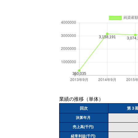
業績の推移（単体）
回次
第３
決算年月
売上高(千円)
経常利益(千円)