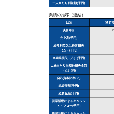
一人当たり利益額(千円)
業績の推移（連結）
回次
第11
決算年月
売上高(千円)
経常利益又は経常損失
（△）(千円)
当期純損失（△）(千円)
１株当たり当期純損失金額
（△）(円)
自己資本比率(％)
純資産額(千円)
総資産額(千円)
営業活動によるキャッシ
ュ・フロー(千円)
投資活動によるキャッシ