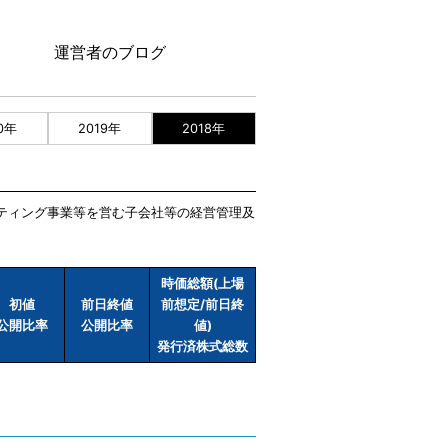
運営者のブログ
0年
2019年
2018年
ルティング事業等を営む子会社等の経営管理及
時価総額(上場
初値
前日終値
前想定/前日終
公開比率
公開比率
値)
発行済株式総数