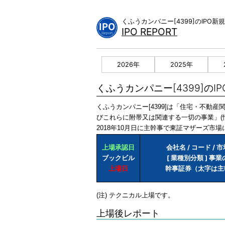
Skip
to
くふうカンパニー[4399]のIP
content
IPO REPORT
2026年
2025年
くふうカンパニー[4399]のI
くふうカンパニー[4399]は「住宅・不
びこれらに附帯又は関連する一切の事業」(
2018年10月日に主幹事で東証マザーズ市
上場承認日
会社名 / コード / 
ブックビル
[ 業種別分類 ] 事
上場日
幹事証券（太字は主
(注) テクニカル上場です。
上場後レポート