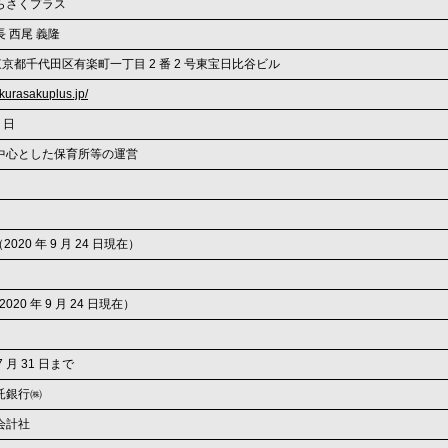
らさくプラス
 西尾 義隆
6 東京都千代田区有楽町一丁目 2 番 2 号東宝日比谷ビル
kurasakuplus.jp/
1 日
中心とした保育所等の運営
株（2020 年 9 月 24 日現在）
2020 年 9 月 24 日現在）
7 月 31 日まで
託銀行㈱
会計社