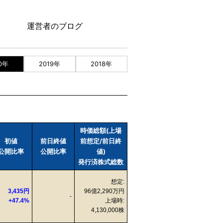
運営者のブログ
0年
2019年
2018年
時価総額(上場
初値
前日終値
前想定/前日終
公開比率
公開比率
値)
発行済株式総数
想定:
3,435円
96億2,290万円
-
+47.4%
上場時:
4,130,000株