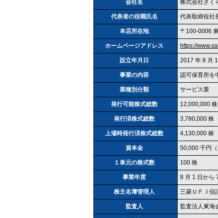
会社名
株式会社さく
代表者の役職氏名
代表取締役社長
本店所在地
〒100‐000
ホームページアドレス
https://www.sa
設立年月日
2017 年 8 月 
事業の内容
認可保育所を
業種別分類
サービス業
発行可能株式総数
12,000,000 株
発行済株式総数
3,780,000 
上場時発行済株式総数
4,130,000 株
資本金
50,000 千円（
１単元の株式数
100 株
事業年度
8 月 1 日から 
株主名簿管理人
三菱ＵＦＪ信
監査人
監査法人東海