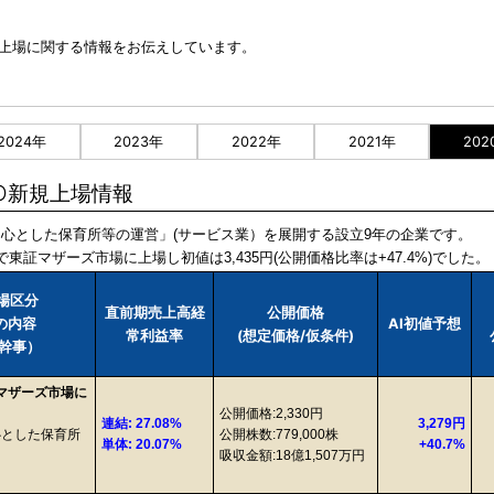
O新規上場に関する情報をお伝えしています。
2024年
2023年
2022年
2021年
202
PO新規上場情報
を中心とした保育所等の運営」(サービス業）を展開する設立9年の企業です。
で東証マザーズ市場に上場し初値は3,435円(公開価格比率は+47.4%)でした。
市場区分
直前期売上高経
公開価格
業の内容
AI初値予想
常利益率
(想定価格/仮条件)
幹事）
証マザーズ市場に
公開価格:2,330円
連結: 27.08%
3,279円
心とした保育所
公開株数:779,000株
単体: 20.07%
+40.7%
吸収金額:18億1,507万円