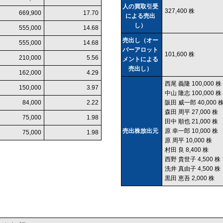
人の買取引受
327,400 株
669,900
17.70
による売出
し）
555,000
14.68
売出し（オー
555,000
14.68
バーアロット
101,600 株
210,000
5.56
メントによる
売出し）
162,000
4.29
西尾 義隆 100,000 株
150,000
3.97
中山 隆志 100,000 株
84,000
2.22
阪田 威一郎 40,000 
森田 周平 27,000 株
75,000
1.98
田中 順也 21,000 株
売出株放出元
原 幸一郎 10,000 株
75,000
1.98
原 周平 10,000 株
村田 良 8,400 株
西野 貴世子 4,500 株
洗井 真由子 4,500 株
黒田 恵吾 2,000 株