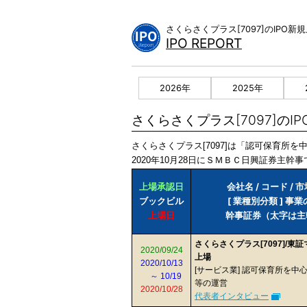
Skip
to
さくらさくプラス[7097]のIP
content
IPO REPORT
2026年
2025年
さくらさくプラス[7097]のI
さくらさくプラス[7097]は「認可保育所
2020年10月28日にＳＭＢＣ日興証券主幹事
上場承認日
会社名 / コード / 
ブックビル
[ 業種別分類 ] 事
上場日
幹事証券（太字は主
さくらさくプラス[7097]/東
2020/09/24
上場
2020/10/13
[サービス業] 認可保育所を中
～ 10/19
等の運営
2020/10/28
代表者インタビュー