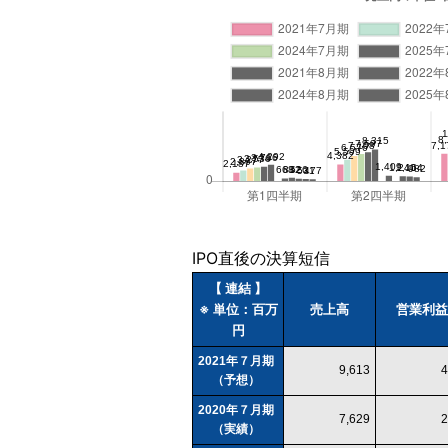
IPO直後の決算短信
【 連結 】
※ 単位：百万
売上高
営業利益
円
2021年７月期
9,613
4
（予想）
2020年７月期
7,629
2
（実績）