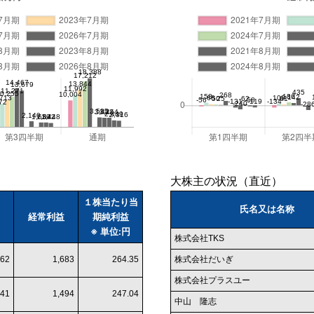
大株主の状況（直近）
１株当たり当
氏名又は名称
経常利益
期純利益
※ 単位:円
株式会社TKS
62
1,683
264.35
株式会社だいぎ
株式会社プラスユー
41
1,494
247.04
中山 隆志