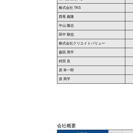
株式会社 TKS
西尾 義隆
中山 隆志
田中 順也
株式会社クリエイトバリュー
森田 周平
村田 良
原 幸一郎
原 周平
会社概要