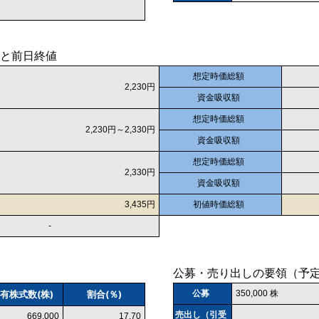
と前日終値
想定時価総額
2,230円
資金吸収額
想定時価総額
2,230円～2,330円
資金吸収額
想定時価総額
2,330円
資金吸収額
3,435円
初値時価総額
-
公募・売り出しの要領（予
有株式数(株)
割合(％)
公募
350,000 株
売出し（引受
669,000
17.70