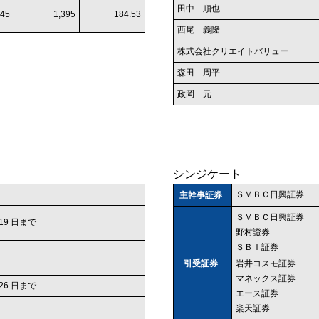
田中 順也
45
1,395
184.53
西尾 義隆
株式会社クリエイトバリュー
森田 周平
政岡 元
シンジケート
ＳＭＢＣ日興証券
主幹事証券
ＳＭＢＣ日興証券
 19 日まで
野村證券
ＳＢＩ証券
岩井コスモ証券
引受証券
マネックス証券
 26 日まで
エース証券
楽天証券