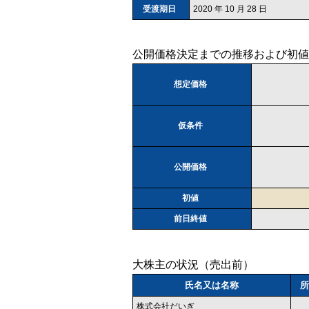
受渡期日
2020 年 10 月 28 日
公開価格決定までの推移および初値
想定価格
仮条件
公開価格
初値
前日終値
大株主の状況（売出前）
氏名又は名称
所
株式会社だいぎ