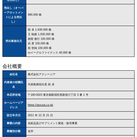
売出し（オーバ
ーアロットメン
990,000 株
トによる売出
し）
段 卓 1,630,000 株
王 暁維 1,630,000 株
雑賀 俊行 100,000 株
売出株放出元
武 君 100,000 株
段 世純 100,000 株
㈱イーグルファイナンス 40,000 株
会社概要
会社名
株式会社アクシージア
代表者の役職氏
代表取締役社長 段 卓
名
本店所在地
〒160‐0023 東京都新宿区西新宿六丁目 3 番 1 号
ホームページア
https://axxzia.co.jp/
ドレス
設立年月日
2011 年 12 月 21 日
事業の内容
化粧品及びサプリメント製造・販売事業
業種別分類
化学