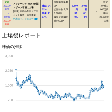
1/15
公開価格:1,45
想定:
アクシージア[4936]/東証
2021/0
連結: 24.
0円
1,999
2,051
374億1,
マザーズ市場に上場
2/02
02%
公開株数:7,59
円
円
000万円
[化学] 化粧品及びサプリ
-
～
単体: 21.
0,000株
+37.
+41.
上場時:
メント製造・販売事業
02/08
07%
吸収金額:110
9%
5%
25,800,0
代表者インタビュー
2021/0
億550万円
00株
2/18
上場後レポート
株価の推移
3,000
2,250
1,500
750