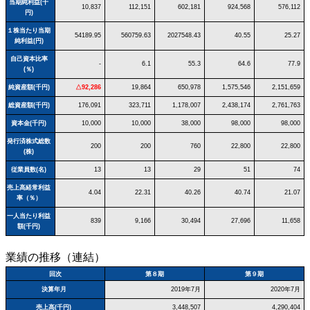
当期純利益(千
10,837
112,151
602,181
924,568
576,112
円)
１株当たり当期
54189.95
560759.63
2027548.43
40.55
25.27
純利益(円)
自己資本比率
-
6.1
55.3
64.6
77.9
(％)
純資産額(千円)
△92,286
19,864
650,978
1,575,546
2,151,659
総資産額(千円)
176,091
323,711
1,178,007
2,438,174
2,761,763
資本金(千円)
10,000
10,000
38,000
98,000
98,000
発行済株式総数
200
200
760
22,800
22,800
(株)
従業員数(名)
13
13
29
51
74
売上高経常利益
4.04
22.31
40.26
40.74
21.07
率（％）
一人当たり利益
839
9,166
30,494
27,696
11,658
額(千円)
業績の推移（連結）
回次
第８期
第９期
決算年月
2019年7月
2020年7月
売上高(千円)
3,448,507
4,290,404