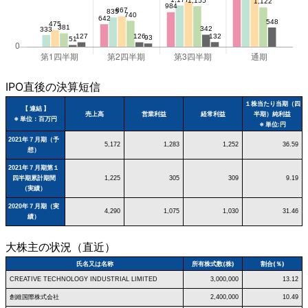
IPO直後の決算短信
１株当たり当期（四
【 連結 】
売上高
営業利益
経常利益
半期）純利益
※ 単位：百万円
※ 単位:円
2021年７月期（予
5,172
1,283
1,252
36.59
想）
2021年７月期第１
四半期累計期間
1,225
305
309
9.19
（実績）
2020年７月期（実
4,290
1,075
1,030
31.46
績）
大株主の状況（直近）
氏名又は名称
所有株式数(株)
割合(％)
CREATIVE TECHNOLOGY INDUSTRIAL LIMITED
3,000,000
13.12
創維国際株式会社
2,400,000
10.49