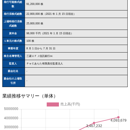
発行可能株式総
91,200,000 株
数
発行済株式総数
22,800,000 株（2021 年 1 月 15 日現在）
上場時発行済株
25,800,000 株
式総数
資本金
98,000 千円（2021 年 1 月 15 日現在）
１単元の株式数
100 株
事業年度
8 月 1 日から 7 月 31 日
株主名簿管理人
三菱ＵＦＪ信託銀行㈱
監査人
ＰｗＣあらた有限責任監査法人
親会社名
-
親会社の上場取
-
引所
業績推移サマリー（単体）