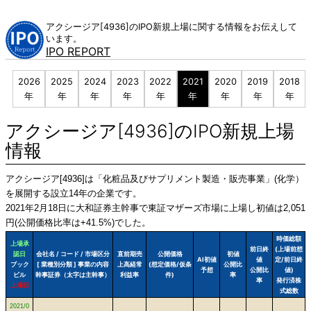
Skip
to
アクシージア[4936]のIPO新規上場に関する情報をお伝えして
content
います。
IPO REPORT
2026
2025
2024
2023
2022
2021
2020
2019
2018
年
年
年
年
年
年
年
年
年
アクシージア[4936]のIPO新規上場
情報
アクシージア[4936]は「化粧品及びサプリメント製造・販売事業」(化学）
を展開する設立14年の企業です。
2021年2月18日に大和証券主幹事で東証マザーズ市場に上場し初値は2,051
円(公開価格比率は+41.5%)でした。
時価総額
上場承
前日終
(上場前想
認日
会社名 / コード / 市場区分
直前期売
公開価格
初値
AI初値
値
定/前日終
ブック
[ 業種別分類 ] 事業の内容
上高経常
(想定価格/仮条
公開比
予想
公開比
値)
ビル
幹事証券（太字は主幹事）
利益率
件)
率
率
発行済株
上場日
式総数
2021/0