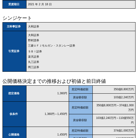
受渡期日
2021 年 2 月 18 日
シンジケート
大和証券
主幹事証券
大和証券
野村證券
三菱ＵＦＪモルガン・スタンレー証券
引受証券
ＳＢＩ証券
楽天証券
丸三証券
岡三証券
公開価格決定までの推移および初値と前日終値
想定時価総額
350億8,800万円
想定価格
1,360円
資金吸収額
103億2,240万円
350億8,800万円～374億1,000
想定時価総額
万円
仮条件
1,360円～1,450円
103億2,240万円～110億550万
資金吸収額
円
想定時価総額
374億1,000万円
公開価格
1,450円