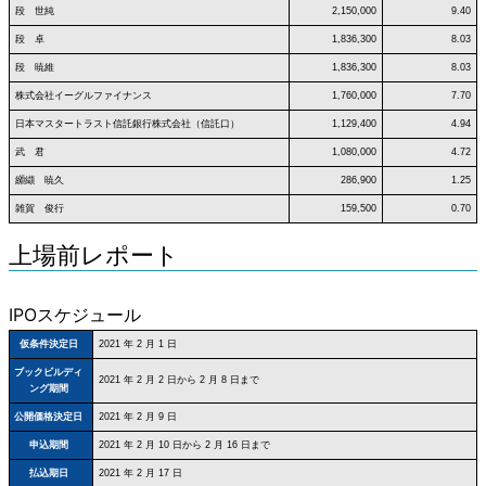
段 世純
2,150,000
9.40
段 卓
1,836,300
8.03
段 暁維
1,836,300
8.03
株式会社イーグルファイナンス
1,760,000
7.70
日本マスタートラスト信託銀行株式会社（信託口）
1,129,400
4.94
武 君
1,080,000
4.72
纐纈 暁久
286,900
1.25
雑賀 俊行
159,500
0.70
上場前レポート
IPOスケジュール
仮条件決定日
2021 年 2 月 1 日
ブックビルディ
2021 年 2 月 2 日から 2 月 8 日まで
ング期間
公開価格決定日
2021 年 2 月 9 日
申込期間
2021 年 2 月 10 日から 2 月 16 日まで
払込期日
2021 年 2 月 17 日