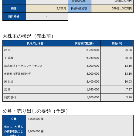
資金吸収額
110億550万円
初値
2,051円
初値時価総額
529億1,580万円
前日終値
-
大株主の状況（売出前）
氏名又は名称
所有株式数(株)
割合(％)
段 卓
5,760,000
25.26
王 暁維
5,760,000
25.26
株式会社イーグルファイナンス
3,000,000
13.16
創維科技實業有限公司
3,000,000
13.16
段 世純
2,400,000
10.53
武 君
1,680,000
7.37
雑賀 俊行
1,200,000
5.26
公募・売り出しの要領（予定）
公募
3,000,000 株
売出し（引受人
の買取引受によ
3,600,000 株
る売出し）