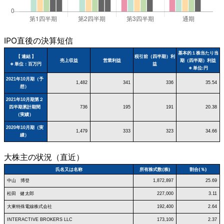
IPO直後の決算短信
基本的１株当たり当
【 連結 】
税引前（四半期）利
売上収益
営業利益
期（四半期）利益
※ 単位：百万円
益
※ 単位:円
2021年10月期（予
1,482
341
336
35.54
想）
2021年10月期第２
四半期累計期間
736
195
191
20.38
（実績）
2020年10月期（実
1,479
333
323
34.66
績）
大株主の状況（直近）
氏名又は名称
所有株式数(株)
割合(％)
中山 博登
1,872,897
25.69
松田 健太郎
227,000
3.11
大東特殊電線株式会社
192,400
2.64
INTERACTIVE BROKERS LLC
173,100
2.37