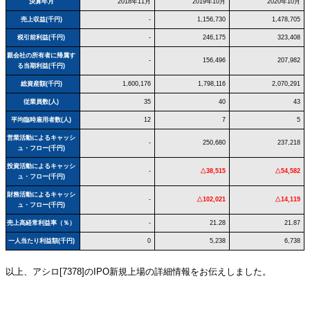
決算年月
2018年11月
2019年10月
2020年10月
売上収益(千円)
-
1,156,730
1,478,705
税引前利益(千円)
-
246,175
323,408
親会社の所有者に帰属す
-
156,496
207,982
る当期利益(千円)
総資産額(千円)
1,600,176
1,798,116
2,070,291
従業員数(人)
35
40
43
平均臨時雇用者数(人)
12
7
5
営業活動によるキャッシ
-
250,680
237,218
ュ・フロー(千円)
投資活動によるキャッシ
-
△38,515
△54,582
ュ・フロー(千円)
財務活動によるキャッシ
-
△102,021
△14,119
ュ・フロー(千円)
売上高経常利益率（％）
-
21.28
21.87
一人当たり利益額(千円)
0
5,238
6,738
以上、アシロ[7378]のIPO新規上場の詳細情報をお伝えしました。