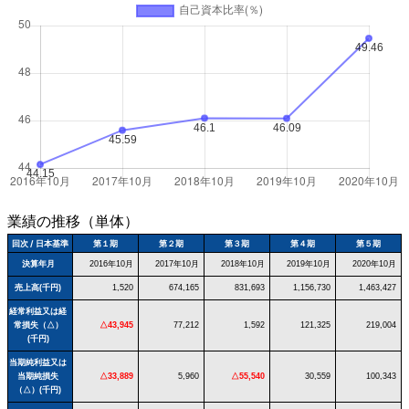
業績の推移（単体）
回次 / 日本基準
第１期
第２期
第３期
第４期
第５期
決算年月
2016年10月
2017年10月
2018年10月
2019年10月
2020年10月
売上高(千円)
1,520
674,165
831,693
1,156,730
1,463,427
経常利益又は経
常損失（△）
△43,945
77,212
1,592
121,325
219,004
(千円)
当期純利益又は
当期純損失
△33,889
5,960
△55,540
30,559
100,343
（△）(千円)