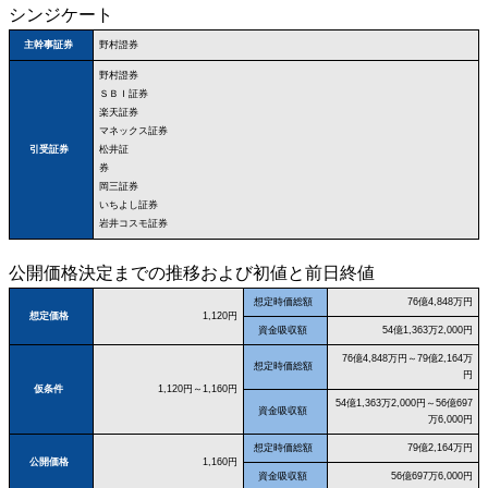
シンジケート
野村證券
主幹事証券
野村證券
ＳＢＩ証券
楽天証券
マネックス証券
松井証
引受証券
券
岡三証券
いちよし証券
岩井コスモ証券
公開価格決定までの推移および初値と前日終値
想定時価総額
76億4,848万円
想定価格
1,120円
資金吸収額
54億1,363万2,000円
76億4,848万円～79億2,164万
想定時価総額
円
仮条件
1,120円～1,160円
54億1,363万2,000円～56億697
資金吸収額
万6,000円
想定時価総額
79億2,164万円
公開価格
1,160円
資金吸収額
56億697万6,000円