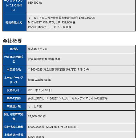
ーアロットメン
630,400 株
トによる売出
し）
Ｊ－ＳＴＡＲ二号投資事業有限責任組合 1,961,500 株
売出株放出元
MIDWEST MINATO, L.P. 732,900 株
Pacific Minato Ⅱ, L.P. 679,800 株
会社概要
会社名
株式会社アシロ
代表者の役職氏
代表取締役社長 中山 博登
名
本店所在地
〒160‐0023 東京都新宿区西新宿七丁目 7 番 6 号
ホームページア
https://asiro.co.jp/
ドレス
設立年月日
2016 年 4 月 18 日
事業の内容
弁護士業界と IT を結びつけたリーガルメディアサイトの運営等
業種別分類
サービス業
発行可能株式総
24,000,000 株
数
発行済株式総数
6,000,000 株（2021 年 6 月 16 日現在）
上場時発行済株
6,829,000 株