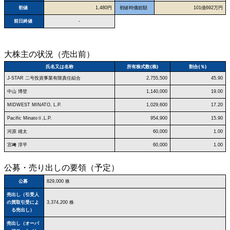
初値
1,480円
初値時価総額
101億692万円
前日終値
-
大株主の状況（売出前）
氏名又は名称
所有株式数(株)
割合(％)
J-STAR 二号投資事業有限責任組合
2,755,500
45.90
中山 博登
1,140,000
19.00
MIDWEST MINATO, L.P.
1,029,600
17.20
Pacific MinatoⅡ,L.P.
954,900
15.90
河原 雄太
60,000
1.00
宮﨑 淳平
60,000
1.00
公募・売り出しの要領（予定）
公募
829,000 株
売出し（引受人
の買取引受によ
3,374,200 株
る売出し）
売出し（オーバ