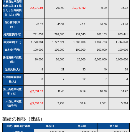
１株当たり当期
純利益又は１株
△2,276.95
297.99
△2,777.02
5.09
16.72
当たり当期純損
失（△）(円)
自己資本比率
44.15
45.59
46.1
46.09
49.46
(％)
純資産額(千円)
781,652
788,085
732,545
763,103
863,441
総資産額(千円)
1,770,384
1,727,524
1,588,066
1,654,753
1,744,678
資本金(千円)
100,000
100,000
100,000
100,000
100,000
発行済株式総数
20,000
20,000
20,000
6,000,000
6,000,000
(株)
従業員数(人)
8
21
35
40
38
平均臨時雇用者
0
7
12
7
4
数(人)
売上高経常利益
△2,891.12
11.45
0.19
10.49
14.97
率（％）
一人当たり利益
△5,493.10
2,758
33.9
2,581
5,214
額(千円)
業績の推移（連結）
回次 / 国際会計基準
移行日
第４期
第５期