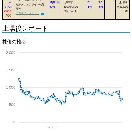
～
単体: 14.
3,600株
+41.
+27.
上場時:
ガルメディアサイトの運
07/08
97%
吸収金額:56
9%
6%
6,829,00
営等
2021/0
億697万円
0株
代表者インタビュー
7/20
上場後レポート
株価の推移
2,000
1,500
1,000
500
0
2022