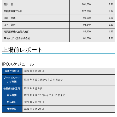
西川 晶
161,000
2.21
野村證券株式会社
127,200
1.74
阿部 重成
95,000
1.30
山本 雄太
94,849
1.30
楽天証券株式会社共有口
89,400
1.23
JPモルガン証券株式会社
81,000
1.11
上場前レポート
IPOスケジュール
仮条件決定日
2021 年 6 月 30 日
ブックビルディ
2021 年 7 月 2 日から 7 月 8 日まで
ング期間
公開価格決定日
2021 年 7 月 9 日
申込期間
2021 年 7 月 12 日から 7 月 15 日まで
払込期日
2021 年 7 月 19 日
受渡期日
2021 年 7 月 20 日