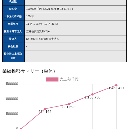
式総数
資本金
100,000 千円（2021 年 6 月 16 日現在）
１単元の株式数
100 株
事業年度
11 月 1 日から 10 月 31 日
株主名簿管理人
三井住友信託銀行㈱
監査人
EY 新日本有限責任監査法人
親会社名
-
親会社の上場取
-
引所
業績推移サマリー（単体）