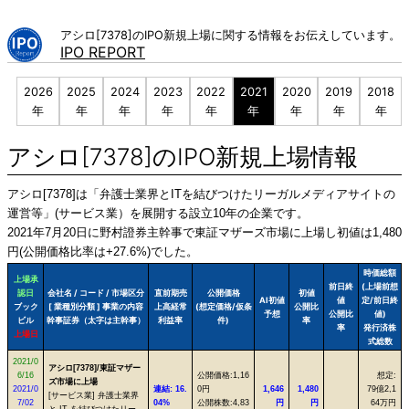
Skip
to
アシロ[7378]のIPO新規上場に関する情報をお伝えしています。
content
IPO REPORT
2026
2025
2024
2023
2022
2021
2020
2019
2018
年
年
年
年
年
年
年
年
年
アシロ[7378]のIPO新規上場情報
アシロ[7378]は「弁護士業界とITを結びつけたリーガルメディアサイトの
運営等」(サービス業）を展開する設立10年の企業です。
2021年7月20日に野村證券主幹事で東証マザーズ市場に上場し初値は1,480
円(公開価格比率は+27.6%)でした。
時価総額
上場承
前日終
(上場前想
認日
会社名 / コード / 市場区分
直前期売
公開価格
初値
AI初値
値
定/前日終
ブック
[ 業種別分類 ] 事業の内容
上高経常
(想定価格/仮条
公開比
予想
公開比
値)
ビル
幹事証券（太字は主幹事）
利益率
件)
率
率
発行済株
上場日
式総数
2021/0
アシロ[7378]/東証マザー
6/16
公開価格:1,16
想定:
ズ市場に上場
2021/0
連結: 16.
0円
1,646
1,480
79億2,1
[サービス業] 弁護士業界
7/02
04%
公開株数:4,83
円
円
64万円
と IT を結びつけたリー
-