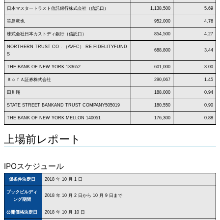
日本マスタートラスト信託銀行株式会社（信託口）
1,138,500
5.69
笹島竜也
952,000
4.76
株式会社日本カストディ銀行（信託口）
854,500
4.27
NORTHERN TRUST CO．（AVFC） RE FIDELITYFUND
688,800
3.44
S
THE BANK OF NEW YORK 133652
601,000
3.00
ＢｏｆＡ証券株式会社
290,067
1.45
田川翔
188,000
0.94
STATE STREET BANKAND TRUST COMPANY505019
180,550
0.90
THE BANK OF NEW YORK MELLON 140051
176,300
0.88
上場前レポート
IPOスケジュール
仮条件決定日
2018 年 10 月 1 日
ブックビルディ
2018 年 10 月 2 日から 10 月 9 日まで
ング期間
公開価格決定日
2018 年 10 月 10 日