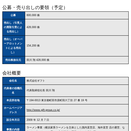
公募・売り出しの要領（予定）
公募
600,000 株
売出し（引受人
の買取引受によ
428,000 株
る売出し）
売出し（オーバ
ーアロットメン
154,200 株
トによる売出
し）
売出株放出元
田川 翔 428,000 株
会社概要
会社名
株式会社ギフト
代表者の役職氏
代表取締役社長 田川 翔
名
本店所在地
〒194‐0013 東京都町田市原町田六丁目 27 番 19 号
ホームページア
http://www.gift-group.co.jp/
ドレス
設立年月日
2009 年 12 月 7 日
ラーメン事業（横浜家系ラーメンを主体とした国内直営店、海外直営 店の運営、な
事業の内容