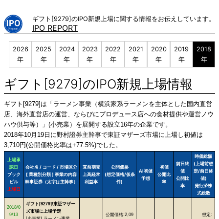
Skip
to
ギフト[9279]のIPO新規上場に関する情報をお伝えしています。
content
IPO REPORT
2026
2025
2024
2023
2022
2021
2020
2019
2018
年
年
年
年
年
年
年
年
年
ギフト[9279]のIPO新規上場情報
ギフト[9279]は「ラーメン事業（横浜家系ラーメンを主体とした国内直営
店、海外直営店の運営、ならびにプロデュース店への食材提供や運営ノウ
ハウ供与等）」(小売業）を展開する設立16年の企業です。
2018年10月19日に野村證券主幹事で東証マザーズ市場に上場し初値は
3,710円(公開価格比率は+77.5%)でした。
時価総額
上場承
前日終
(上場前想
認日
会社名 / コード / 市場区分
直前期売
公開価格
初値
AI初値
値
定/前日終
ブック
[ 業種別分類 ] 事業の内容
上高経常
(想定価格/仮条
公開比
予想
公開比
値)
ビル
幹事証券（太字は主幹事）
利益率
件)
率
率
発行済株
上場日
式総数
ギフト[9279]/東証マザー
2018/0
ズ市場に上場予定
9/13
公開価格:2,09
想定:
[小売業] ラーメン事業