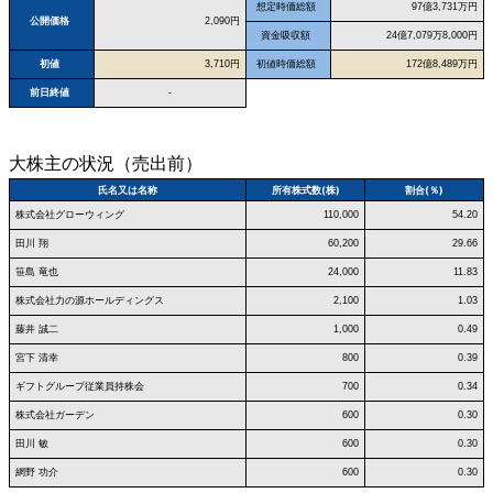
想定時価総額
97億3,731万円
公開価格
2,090円
資金吸収額
24億7,079万8,000円
初値
3,710円
初値時価総額
172億8,489万円
前日終値
-
大株主の状況（売出前）
氏名又は名称
所有株式数(株)
割合(％)
株式会社グローウィング
110,000
54.20
田川 翔
60,200
29.66
笹島 竜也
24,000
11.83
株式会社力の源ホールディングス
2,100
1.03
藤井 誠二
1,000
0.49
宮下 清幸
800
0.39
ギフトグループ従業員持株会
700
0.34
株式会社ガーデン
600
0.30
田川 敏
600
0.30
網野 功介
600
0.30