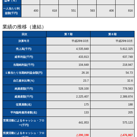
益率（％）
一人当たり利
400
618
551
593
406
816
益額(千円)
業績の推移（連結）
回次
第７期
第８期
決算年月
平成28年10月
平成29年10月
売上高(千円)
4,535,849
5,612,325
経常利益(千円)
433,813
637,749
当期純利益(千円)
104,649
218,947
１株当たり当期純利益金額(円)
26.16
54.73
自己資本比率(％)
23.7
32.6
純資産額(千円)
528,100
779,583
総資産額(千円)
2,225,407
2,389,874
従業員数(名)
175
188
平均臨時雇用者数(名)
133
205
営業活動によるキャッシュ・フロ
441,953
575,123
ー(千円)
投資活動によるキャッシュ・フロ
△390,198
△476,867