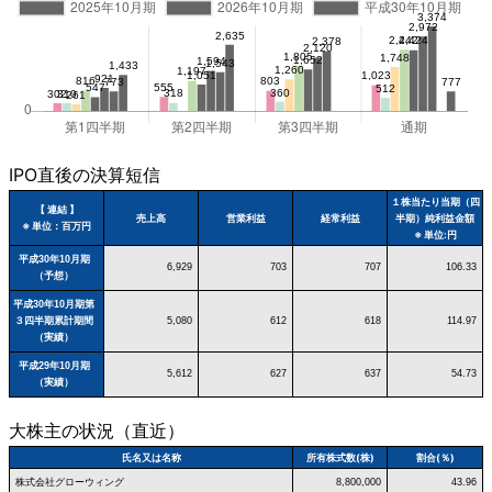
IPO直後の決算短信
１株当たり当期（四
【 連結 】
売上高
営業利益
経常利益
半期）純利益金額
※ 単位：百万円
※ 単位:円
平成30年10月期
6,929
703
707
106.33
（予想）
平成30年10月期第
３四半期累計期間
5,080
612
618
114.97
（実績）
平成29年10月期
5,612
627
637
54.73
（実績）
大株主の状況（直近）
氏名又は名称
所有株式数(株)
割合(％)
株式会社グローウィング
8,800,000
43.96