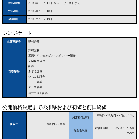
申込期間
2018 年 10 月 11 日から 10 月 16 日まで
払込期日
2018 年 10 月 18 日
受渡期日
2018 年 10 月 19 日
シンジケート
野村證券
主幹事証券
野村證券
三菱ＵＦＪモルガン・スタンレー証券
ＳＭＢＣ日興
証券
みずほ証券
引受証券
いちよし証券
ＳＢＩ証券
エース証券
岩井コスモ証券
公開価格決定までの推移および初値と前日終値
88億5,210万円～97億3,731万
想定時価総額
円
仮条件
1,900円～2,090円
22億4,618万円～24億7,079万8,
資金吸収額
000円