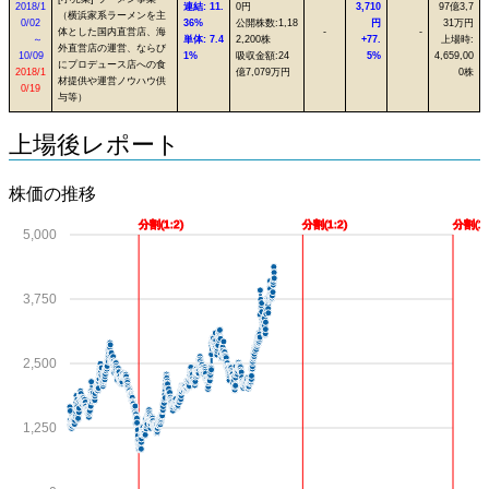
2018/1
連結: 11.
0円
3,710
97億3,7
（横浜家系ラーメンを主
0/02
36%
公開株数:1,18
円
31万円
体とした国内直営店、海
-
-
～
単体: 7.4
2,200株
+77.
上場時:
外直営店の運営、ならび
10/09
1%
吸収金額:24
5%
4,659,00
にプロデュース店への食
2018/1
億7,079万円
0株
材提供や運営ノウハウ供
0/19
与等）
上場後レポート
株価の推移
分割(1:2)
分割(1:2)
分割(1:
5,000
3,750
2,500
1,250