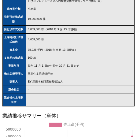
らびにプロデュース店への食材提供や運営ノウハウ供与 等）
業種別分類
小売業
発行可能株式総
16,000,000 株
数
発行済株式総数
4,059,000 株（2018 年 9 月 13 日現在）
上場時発行済株
4,659,000 株
式総数
資本金
35,025 千円（2018 年 9 月 13 日現在）
１単元の株式数
100 株
事業年度
毎年 11 月 1 日から翌年 10 月 31 日まで
株主名簿管理人
三井住友信託銀行㈱
監査人
EY 新日本有限責任監査法人
親会社名
-
親会社の上場取
-
引所
業績推移サマリー（単体）