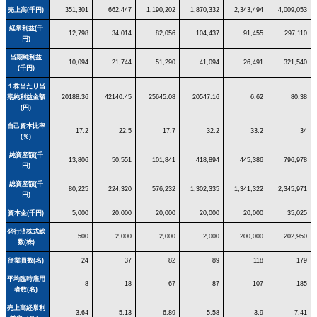
売上高(千円)
351,301
662,447
1,190,202
1,870,332
2,343,494
4,009,053
経常利益(千
12,798
34,014
82,056
104,437
91,455
297,110
円)
当期純利益
10,094
21,744
51,290
41,094
26,491
321,540
(千円)
１株当たり当
期純利益金額
20188.36
42140.45
25645.08
20547.16
6.62
80.38
(円)
自己資本比率
17.2
22.5
17.7
32.2
33.2
34
(％)
純資産額(千
13,806
50,551
101,841
418,894
445,386
796,978
円)
総資産額(千
80,225
224,320
576,232
1,302,335
1,341,322
2,345,971
円)
資本金(千円)
5,000
20,000
20,000
20,000
20,000
35,025
発行済株式総
500
2,000
2,000
2,000
200,000
202,950
数(株)
従業員数(名)
24
37
82
89
118
179
平均臨時雇用
8
18
67
87
107
185
者数(名)
売上高経常利
3.64
5.13
6.89
5.58
3.9
7.41