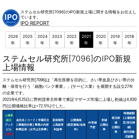
Skip
to
ステムセル研究所[7096]のIPO新規上場に関する情報をお伝えし
content
ています。
IPO REPORT
2026
2025
2024
2023
2022
2021
2020
2019
2018
年
年
年
年
年
年
年
年
年
ステムセル研究所[7096]のIPO新規
上場情報
ステムセル研究所[7096]は「再生医療を目的に、さい帯血及びさい帯の分
離・保管を行う「細胞バンク事業」」(サービス業）を展開する設立27年
の企業です。
2021年6月25日に野村證券主幹事で東証マザーズ市場に上場し初値は4,830
円(公開価格比率は+72.5%)でした。
時価総額
上場承
前日終
(上場前想
認日
会社名 / コード / 市場区分
直前期売
公開価格
初値
AI初値
値
定/前日終
ブック
[ 業種別分類 ] 事業の内容
上高経常
(想定価格/仮条
公開比
予想
公開比
値)
ビル
幹事証券（太字は主幹事）
利益率
件)
率
率
発行済株
上場日
式総数