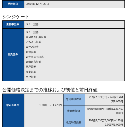
受渡期日
2020 年 12 月 25 日
シンジケート
ＳＢＩ証券
主幹事証券
ＳＢＩ証券
ＳＭＢＣ日興証券
いちよし証券
エース証券
藍澤證券
引受証券
岩井コスモ証券
東海東京証券
東洋証券
極東証券
水戸証券
公開価格決定までの推移および初値と前日終値
217億7,071万円～246億1,764
想定時価総額
万9,000円
想定仮条件
1,300円 ～ 1,470円
40億9,578万円～46億3,138万2,
資金吸収額
000円
108億8,535万5,000円～122億
想定時価総額
2,509万1,000円