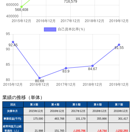
業績の推移（単体）
回次
第３期
第４期
第５期
第６期
第７期
決算年月
2015年12月
2016年12月
2017年12月
2018年12月
2019年12月
事業収益(千円)
175,000
463,768
101,179
355,866
301,417
経常利益又は経
常損失（△）
21,998
151,765
△193,706
△8,744
△232,293