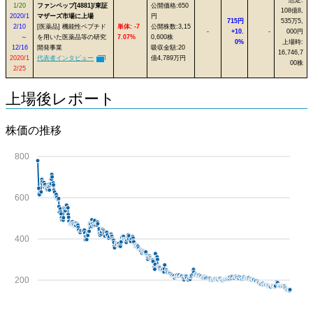
1/20
ファンペップ[4881]/東証
公開価格:650
108億8,
2020/1
マザーズ市場に上場
円
715円
535万5,
2/10
[医薬品] 機能性ペプチド
単体: -7
公開株数:3,15
-
+10.
-
000円
～
を用いた医薬品等の研究
7.07%
0,600株
0%
上場時:
12/16
開発事業
吸収金額:20
16,746,7
2020/1
代表者インタビュー
億4,789万円
00株
2/25
上場後レポート
株価の推移
800
600
400
200