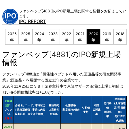
Skip
to
ファンペップ[4881]のIPO新規上場に関する情報をお伝えしてい
content
ます。
IPO REPORT
2026
2025
2024
2023
2022
2021
2020
2019
2018
年
年
年
年
年
年
年
年
年
ファンペップ[4881]のIPO新規上場
情報
ファンペップ[4881]は「機能性ペプチドを用いた医薬品等の研究開発事
業」(医薬品）を展開する設立12年の企業です。
2020年12月25日にＳＢＩ証券主幹事で東証マザーズ市場に上場し初値は
715円(公開価格比率は+10%)でした。
時価総額
上場承
前日終
(上場前想
認日
会社名 / コード / 市場区分
直前期売
公開価格
初値
AI初値
値
定/前日終
ブック
[ 業種別分類 ] 事業の内容
上高経常
(想定価格/仮条
公開比
予想
公開比
値)
ビル
幹事証券（太字は主幹事）
利益率
件)
率
率
発行済株
上場日
式総数
2020/1
想定: