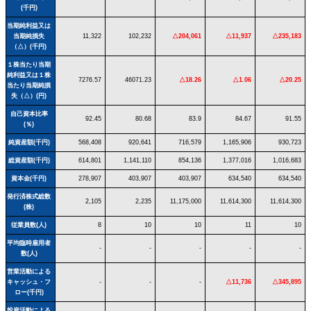
(千円)
当期純利益又は
当期純損失
11,322
102,232
△204,061
△11,937
△235,183
（△）(千円)
１株当たり当期
純利益又は１株
7276.57
46071.23
△18.26
△1.06
△20.25
当たり当期純損
失（△）(円)
自己資本比率
92.45
80.68
83.9
84.67
91.55
(％)
純資産額(千円)
568,408
920,641
716,579
1,165,906
930,723
総資産額(千円)
614,801
1,141,110
854,136
1,377,016
1,016,683
資本金(千円)
278,907
403,907
403,907
634,540
634,540
発行済株式総数
2,105
2,235
11,175,000
11,614,300
11,614,300
(株)
従業員数(人)
8
10
10
11
10
平均臨時雇用者
-
-
-
-
-
数(人)
営業活動による
キャッシュ・フ
-
-
-
△11,736
△345,895
ロー(千円)
投資活動による