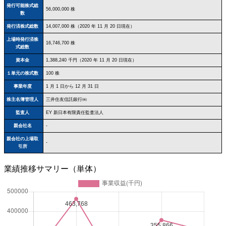
発行可能株式総
56,000,000 株
数
発行済株式総数
14,007,000 株（2020 年 11 月 20 日現在）
上場時発行済株
16,746,700 株
式総数
資本金
1,388,240 千円（2020 年 11 月 20 日現在）
１単元の株式数
100 株
事業年度
1 月 1 日から 12 月 31 日
株主名簿管理人
三井住友信託銀行㈱
監査人
EY 新日本有限責任監査法人
親会社名
-
親会社の上場取
-
引所
業績推移サマリー（単体）