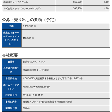
株式会社レックスウェル
650,000
4.60
株式会社メディパルホールディングス
595,200
4.20
公募・売り出しの要領（予定）
公募
2,739,700 株
売出し（オーバ
ーアロットメン
410,900 株
トによる売出
し）
会社概要
会社名
株式会社ファンペップ
代表者の役職氏
代表取締役社長 三好 稔美
名
本店所在地
〒567‐0085 大阪府茨木市彩都あさぎ七丁目 7 番 18-303 号
ホームページア
https://www.funpep.co.jp/
ドレス
設立年月日
2013 年 10 月 11 日
事業の内容
機能性ペプチドを用いた医薬品等の研究開発事業
業種別分類
医薬品