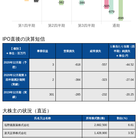
IPO直後の決算短信
１株当たり当期（四
【 個別 】
事業収益
営業損失
経常損失
半期）純損失
※ 単位：百万円
※ 単位:円
2020年12月期（予
3
-618
-557
-44.52
想）
2020年12月期第３
四半期累計期間
2
-384
-323
-27.04
（実績）
2019年12月期（実
301
-285
-232
-20.25
績）
大株主の状況（直近）
氏名又は名称
所有株式数(株)
割合(％)
塩野義製薬株式会社
2,682,500
6.61
楽天証券株式会社
1,428,900
3.52