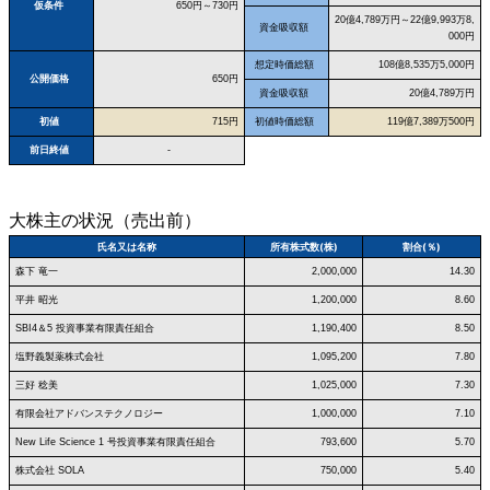
仮条件
650円～730円
20億4,789万円～22億9,993万8,
資金吸収額
000円
想定時価総額
108億8,535万5,000円
公開価格
650円
資金吸収額
20億4,789万円
初値
715円
初値時価総額
119億7,389万500円
前日終値
-
大株主の状況（売出前）
氏名又は名称
所有株式数(株)
割合(％)
森下 竜一
2,000,000
14.30
平井 昭光
1,200,000
8.60
SBI4＆5 投資事業有限責任組合
1,190,400
8.50
塩野義製薬株式会社
1,095,200
7.80
三好 稔美
1,025,000
7.30
有限会社アドバンステクノロジー
1,000,000
7.10
New Life Science 1 号投資事業有限責任組合
793,600
5.70
株式会社 SOLA
750,000
5.40