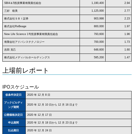
SBI4＆5投資事業有限責任組合
1,190,400
2.94
三好 稔美
1,125,000
2.77
株式会社ＳＢＩ証券
903,998
2.23
株式会社ReBeage
800,000
1.97
New Life Science 1号投資事業有限責任組合
793,600
1.96
有限会社アドバンステクノロジー
700,000
1.73
吉田 克己
648,600
1.60
株式会社メディパルホールディングス
595,200
1.47
上場前レポート
IPOスケジュール
仮条件決定日
2020 年 12 月 8 日
ブックビルディ
2020 年 12 月 10 日から 12 月 16 日まで
ング期間
公開価格決定日
2020 年 12 月 17 日
申込期間
2020 年 12 月 18 日から 12 月 23 日まで
払込期日
2020 年 12 月 24 日