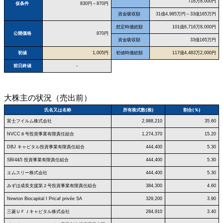
716万8,000円
仮条件
830円～870円
資金吸収額
31億4,985万円～33億165万円
想定時価総額
101億6,716万8,000円
公開価格
870円
資金吸収額
33億165万円
初値
1,005円
初値時価総額
117億4,483万2,000円
前日終値
-
大株主の状況（売出前）
氏名又は名称
所有株式数(株)
割合(％)
富士フイルム株式会社
2,988,210
35.60
NVCC８号投資事業有限責任組合
1,274,370
15.20
DBJ キャピタル投資事業有限責任組合
444,400
5.30
SBI4&5 投資事業有限責任組合
444,400
5.30
エムスリー株式会社
444,400
5.30
みずほ成長支援第２号投資事業有限責任組合
384,300
4.60
Newton Biocapital I Pricaf privée SA
329,200
3.90
三菱ＵＦＪキャピタル株式会社
284,910
3.40