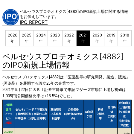
Skip
to
ペルセウスプロテオミクス[4882]のIPO新規上場に関する情報
content
をお伝えしています。
IPO REPORT
2026
2025
2024
2023
2022
2021
2020
2019
2018
年
年
年
年
年
年
年
年
年
ペルセウスプロテオミクス[4882]
のIPO新規上場情報
ペルセウスプロテオミクス[4882]は「医薬品等の研究開発、製造、販売」
(医薬品）を展開する設立25年の企業です。
2021年6月22日にＳＢＩ証券主幹事で東証マザーズ市場に上場し初値は
1,005円(公開価格比率は+15.5%)でした。
時価総額
上場承
前日終
(上場前想
認日
会社名 / コード / 市場区分
直前期売
公開価格
初値
AI初値
値
定/前日終
ブック
[ 業種別分類 ] 事業の内容
上高経常
(想定価格/仮条
公開比
予想
公開比
値)
ビル
幹事証券（太字は主幹事）
利益率
件)
率
率
発行済株
上場日
式総数
2021/0
想定: