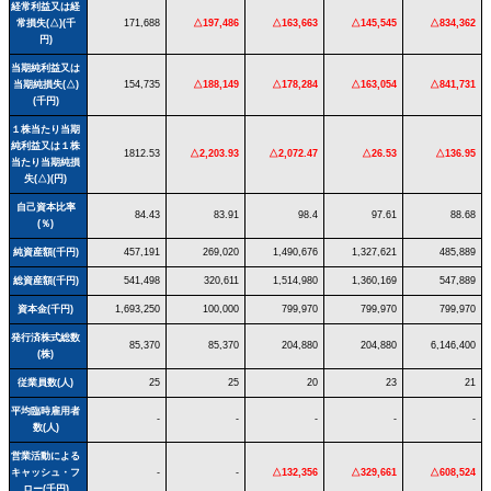
経常利益又は経
常損失(△)(千
171,688
△197,486
△163,663
△145,545
△834,362
円)
当期純利益又は
当期純損失(△)
154,735
△188,149
△178,284
△163,054
△841,731
(千円)
１株当たり当期
純利益又は１株
1812.53
△2,203.93
△2,072.47
△26.53
△136.95
当たり当期純損
失(△)(円)
自己資本比率
84.43
83.91
98.4
97.61
88.68
(％)
純資産額(千円)
457,191
269,020
1,490,676
1,327,621
485,889
総資産額(千円)
541,498
320,611
1,514,980
1,360,169
547,889
資本金(千円)
1,693,250
100,000
799,970
799,970
799,970
発行済株式総数
85,370
85,370
204,880
204,880
6,146,400
(株)
従業員数(人)
25
25
20
23
21
平均臨時雇用者
-
-
-
-
-
数(人)
営業活動による
キャッシュ・フ
-
-
△132,356
△329,661
△608,524
ロー(千円)