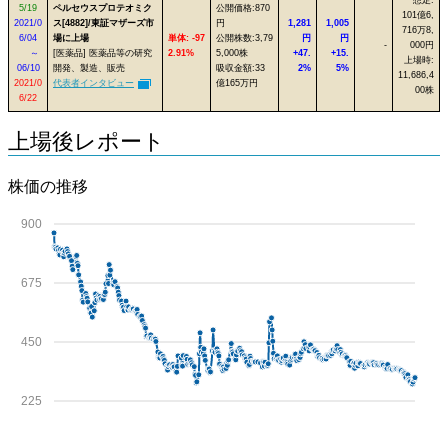
5/19
ペルセウスプロテオミク
公開価格:870
101億6,
2021/0
ス[4882]/東証マザーズ市
円
1,281
1,005
716万8,
6/04
場に上場
単体: -97
公開株数:3,79
円
円
-
000円
～
[医薬品] 医薬品等の研究
2.91%
5,000株
+47.
+15.
上場時:
06/10
開発、製造、販売
吸収金額:33
2%
5%
11,686,4
2021/0
代表者インタビュー
億165万円
00株
6/22
上場後レポート
株価の推移
900
675
450
225