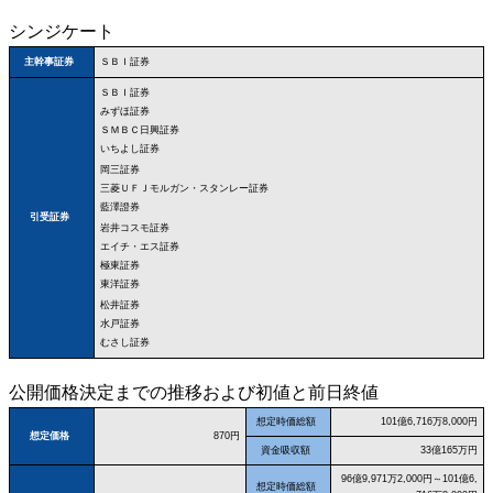
シンジケート
ＳＢＩ証券
主幹事証券
ＳＢＩ証券
みずほ証券
ＳＭＢＣ日興証券
いちよし証券
岡三証券
三菱ＵＦＪモルガン・スタンレー証券
藍澤證券
引受証券
岩井コスモ証券
エイチ・エス証券
極東証券
東洋証券
松井証券
水戸証券
むさし証券
公開価格決定までの推移および初値と前日終値
想定時価総額
101億6,716万8,000円
想定価格
870円
資金吸収額
33億165万円
96億9,971万2,000円～101億6,
想定時価総額