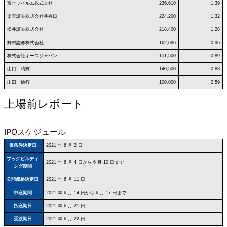
富士フイルム株式会社
236,610
1.39
楽天証券株式会社共有口
224,200
1.32
松井証券株式会社
218,400
1.28
野村證券株式会社
162,696
0.96
株式会社キースジャパン
151,500
0.89
山口 晴輝
140,500
0.83
山田 敏行
100,000
0.59
上場前レポート
IPOスケジュール
仮条件決定日
2021 年 6 月 2 日
ブックビルディ
2021 年 6 月 4 日から 6 月 10 日まで
ング期間
公開価格決定日
2021 年 6 月 11 日
申込期間
2021 年 6 月 14 日から 6 月 17 日まで
払込期日
2021 年 6 月 21 日
受渡期日
2021 年 6 月 22 日