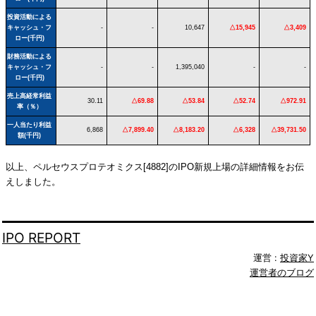
投資活動による
キャッシュ・フ
-
-
10,647
△15,945
△3,409
ロー(千円)
財務活動による
キャッシュ・フ
-
-
1,395,040
-
-
ロー(千円)
売上高経常利益
30.11
△69.88
△53.84
△52.74
△972.91
率（％）
一人当たり利益
6,868
△7,899.40
△8,183.20
△6,328
△39,731.50
額(千円)
以上、ペルセウスプロテオミクス[4882]のIPO新規上場の詳細情報をお伝
えしました。
IPO REPORT
運営 :
投資家Y
運営者のブログ