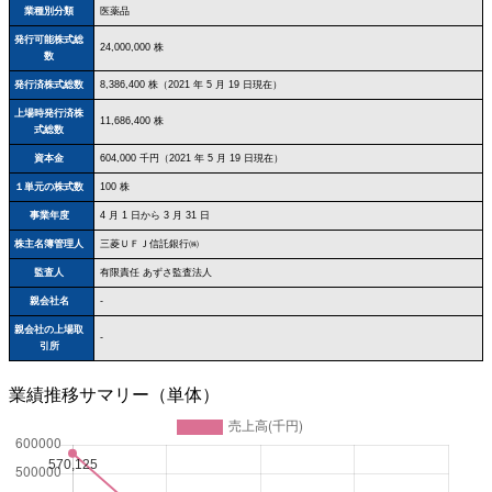
業種別分類
医薬品
発行可能株式総
24,000,000 株
数
発行済株式総数
8,386,400 株（2021 年 5 月 19 日現在）
上場時発行済株
11,686,400 株
式総数
資本金
604,000 千円（2021 年 5 月 19 日現在）
１単元の株式数
100 株
事業年度
4 月 1 日から 3 月 31 日
株主名簿管理人
三菱ＵＦＪ信託銀行㈱
監査人
有限責任 あずさ監査法人
親会社名
-
親会社の上場取
-
引所
業績推移サマリー（単体）