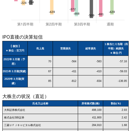
IPO直後の決算短信
１株当たり当期（四
【 個別 】
売上高
営業損失
経常損失
半期）純損失
※ 単位：百万円
※ 単位:円
2022年３月期（予
70
-564
-583
-57.16
想）
2021年３月期(実績)
67
-411
-410
-59.03
2020年３月期(実
85
-812
-834
-136.95
績）
大株主の状況（直近）
氏名又は名称
所有株式数(株)
割合(％)
大和証券株式会社
498,100
2.93
株式会社SBI証券
411,800
2.42
三菱ＵＦＪキャピタル株式会社
284,910
1.68