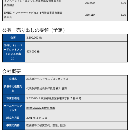
イノベーション・エンジン産業創出投資事業有限
390,000
4.70
責任組合
SMBC ベンチャーキャピタル４号投資事業有限責
256,110
3.10
任組合
公募・売り出しの要領（予定）
公募
3,300,000 株
売出し（オーバ
ーアロットメン
495,000 株
トによる売出
し）
会社概要
会社名
株式会社ペルセウスプロテオミクス
代表者の役職氏
代表取締役社長執行役員 横川 拓哉
名
本店所在地
〒153‐0041 東京都目黒区駒場四丁目 7 番 6 号
ホームページア
https://www.ppmx.com
ドレス
設立年月日
2001 年 2 月 1 日
事業の内容
医薬品等の研究開発、製造、販売