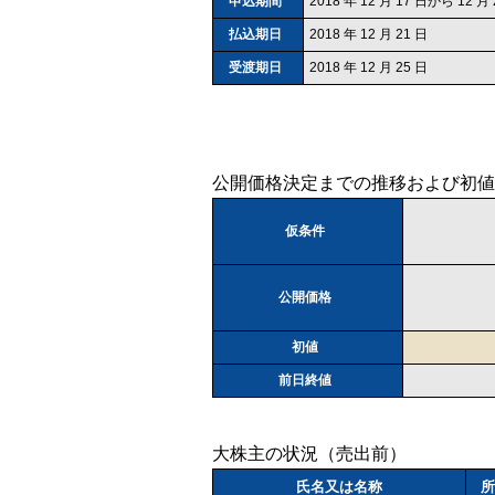
申込期間
2018 年 12 月 17 日から 12 月
払込期日
2018 年 12 月 21 日
受渡期日
2018 年 12 月 25 日
公開価格決定までの推移および初値
仮条件
公開価格
初値
前日終値
大株主の状況（売出前）
氏名又は名称
所