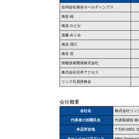
合同会社南谷ホールディングス
南谷 純
南谷 のどか
加藤 めぐみ
南谷 清江
南谷 浩
情報技術開発株式会社
株式会社日本アクセス
リンク社員持株会
会社概要
会社名
株式会社リン
代表者の役職氏名
代表取締役 南
本店所在地
〒530-000
ホームページアドレス
https://www.si