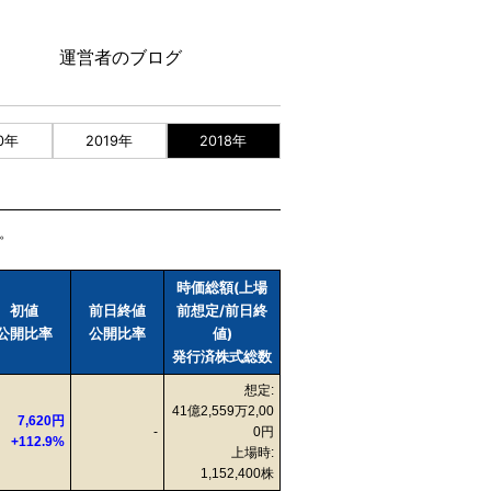
運営者のブログ
0年
2019年
2018年
す。
時価総額(上場
初値
前日終値
前想定/前日終
公開比率
公開比率
値)
発行済株式総数
想定:
41億2,559万2,00
7,620円
-
0円
+112.9%
上場時:
1,152,400株