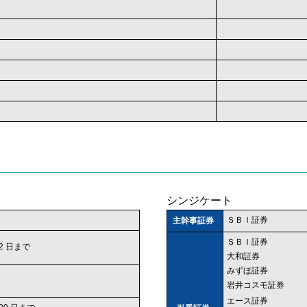
シンジケート
ＳＢＩ証券
主幹事証券
ＳＢＩ証券
 12 日まで
大和証券
みずほ証券
岩井コスモ証券
エース証券