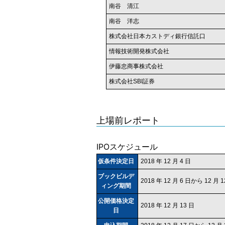
南谷 清江
南谷 洋志
株式会社日本カストディ銀行信託口
情報技術開発株式会社
伊藤忠商事株式会社
株式会社SBI証券
上場前レポート
IPOスケジュール
仮条件決定日
2018 年 12 月 4 日
ブックビルデ
2018 年 12 月 6 日から 12 月
ィング期間
公開価格決定
2018 年 12 月 13 日
日