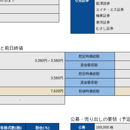
 20 日まで
引受証券
藍澤證券
エイチ・エス証券
極東証券
東洋証券
むさし証券
と前日終値
想定時価総額
3,380円～3,580円
資金吸収額
想定時価総額
3,580円
資金吸収額
7,620円
初値時価総額
-
公募・売り出しの要領（予
有株式数(株)
割合(％)
公募
160,000 株