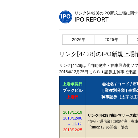
Skip
to
リンク[4428]のIPO新規上場に
content
IPO REPORT
2026年
2025年
リンク[4428]のIPO新規上場
リンク[4428]は「自動発注・在庫最適化ソ
2018年12月25日にＳＢＩ証券主幹事で東証
上場承認日
会社名 / コード / 
ブックビル
[ 業種別分類 ] 事
上場日
幹事証券（太字は主
2018/11/19
リンク[4428]/東証マザーズ
2018/12/06
[情報・通信業] 自動発注・在
～ 12/12
「sinops」の開発・販売
2018/12/25