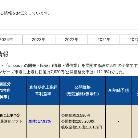
関する情報をお伝えしています。
2024年
2023年
2022年
2021年
202
情報
フト「sinops」の開発・販売」(情報・通信業）を展開する設立38年の企業で
マザーズ市場に上場し初値は7,620円(公開価格比率は+112.9%)でした。
市場区分
直前期売上高経
公開価格
業の内容
AI初値予想
常利益率
(想定価格/仮条件)
幹事）
市場に上場予定
公開価格:3,580円
庫最適化ソフト
単体: 17.93%
公開株数:285,200株
-
吸収金額:10億2,101万円