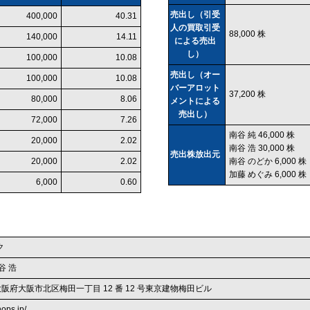
売出し（引受
400,000
40.31
人の買取引受
88,000 株
140,000
14.11
による売出
し）
100,000
10.08
売出し（オー
100,000
10.08
バーアロット
37,200 株
80,000
8.06
メントによる
売出し）
72,000
7.26
南谷 純 46,000 株
20,000
2.02
南谷 浩 30,000 株
売出株放出元
20,000
2.02
南谷 のどか 6,000 株
加藤 めぐみ 6,000 株
6,000
0.60
ク
谷 浩
1 大阪府大阪市北区梅田一丁目 12 番 12 号東京建物梅田ビル
nops.jp/