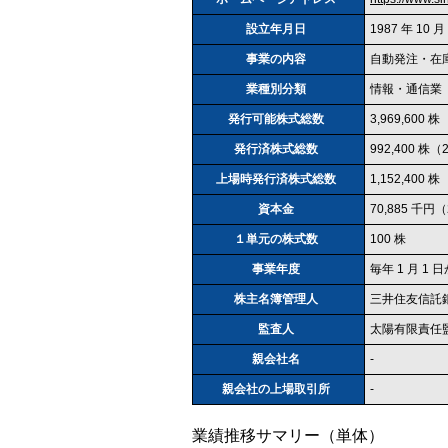
設立年月日
1987 年 10 月
事業の内容
自動発注・在庫
業種別分類
情報・通信業
発行可能株式総数
3,969,600 株
発行済株式総数
992,400 株（
上場時発行済株式総数
1,152,400 株
資本金
70,885 千円（
１単元の株式数
100 株
事業年度
毎年 1 月 1 日
株主名簿管理人
三井住友信託
監査人
太陽有限責任
親会社名
-
親会社の上場取引所
-
業績推移サマリー（単体）