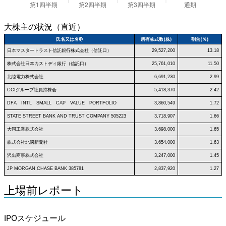
大株主の状況（直近）
氏名又は名称
所有株式数(株)
割合(％)
日本マスタートラスト信託銀行株式会社（信託口）
29,527,200
13.18
株式会社日本カストディ銀行（信託口）
25,761,010
11.50
北陸電力株式会社
6,691,230
2.99
CCIグループ社員持株会
5,418,370
2.42
DFA INTL SMALL CAP VALUE PORTFOLIO
3,860,549
1.72
STATE STREET BANK AND TRUST COMPANY 505223
3,718,907
1.66
大同工業株式会社
3,698,000
1.65
株式会社北國新聞社
3,654,000
1.63
沢出商事株式会社
3,247,000
1.45
JP MORGAN CHASE BANK 385781
2,837,920
1.27
上場前レポート
IPOスケジュール