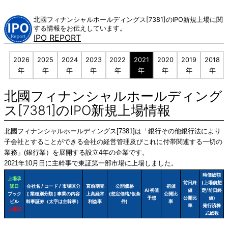
Skip
to
北國フィナンシャルホールディングス[7381]のIPO新規上場に関
content
する情報をお伝えしています。
IPO REPORT
2026
2025
2024
2023
2022
2021
2020
2019
2018
年
年
年
年
年
年
年
年
年
北國フィナンシャルホールディング
ス[7381]のIPO新規上場情報
北國フィナンシャルホールディングス[7381]は「銀行その他銀行法により
子会社とすることができる会社の経営管理及びこれに付帯関連する一切の
業務」(銀行業）を展開する設立4年の企業です。
2021年10月日に主幹事で東証第一部市場に上場しました。
時価総額
上場承
前日終
(上場前想
認日
会社名 / コード / 市場区分
直前期売
公開価格
初値
AI初値
値
定/前日終
ブック
[ 業種別分類 ] 事業の内容
上高経常
(想定価格/仮条
公開比
予想
公開比
値)
ビル
幹事証券（太字は主幹事）
利益率
件)
率
率
発行済株
上場日
式総数