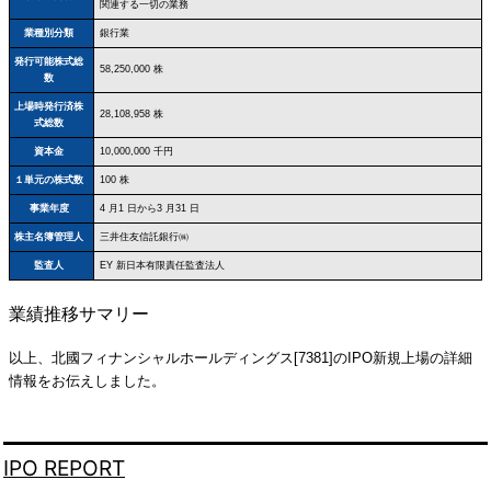
関連する一切の業務
業種別分類
銀行業
発行可能株式総
58,250,000 株
数
上場時発行済株
28,108,958 株
式総数
資本金
10,000,000 千円
１単元の株式数
100 株
事業年度
4 月1 日から3 月31 日
株主名簿管理人
三井住友信託銀行㈱
監査人
EY 新日本有限責任監査法人
業績推移サマリー
以上、北國フィナンシャルホールディングス[7381]のIPO新規上場の詳細
情報をお伝えしました。
IPO REPORT