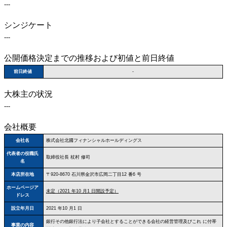
---
シンジケート
---
公開価格決定までの推移および初値と前日終値
前日終値
-
大株主の状況
---
会社概要
会社名
株式会社北國フィナンシャルホールディングス
代表者の役職氏
取締役社長 杖村 修司
名
本店所在地
〒920-8670 石川県金沢市広岡二丁目12 番6 号
ホームページア
未定（2021 年10 月1 日開設予定）
ドレス
設立年月日
2021 年10 月1 日
銀行その他銀行法により子会社とすることができる会社の経営管理及びこれ に付帯
事業の内容