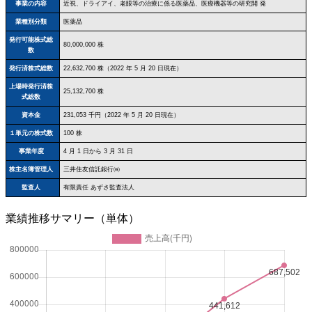
事業の内容
近視、ドライアイ、老眼等の治療に係る医薬品、医療機器等の研究開 発
業種別分類
医薬品
発行可能株式総
80,000,000 株
数
発行済株式総数
22,632,700 株（2022 年 5 月 20 日現在）
上場時発行済株
25,132,700 株
式総数
資本金
231,053 千円（2022 年 5 月 20 日現在）
１単元の株式数
100 株
事業年度
4 月 1 日から 3 月 31 日
株主名簿管理人
三井住友信託銀行㈱
監査人
有限責任 あずさ監査法人
業績推移サマリー（単体）