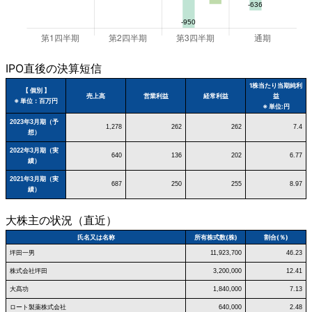
IPO直後の決算短信
1株当たり当期純利
【 個別 】
売上高
営業利益
経常利益
益
※ 単位：百万円
※ 単位:円
2023年3月期（予
1,278
262
262
7.4
想）
2022年3月期（実
640
136
202
6.77
績）
2021年3月期（実
687
250
255
8.97
績）
大株主の状況（直近）
氏名又は名称
所有株式数(株)
割合(％)
坪田一男
11,923,700
46.23
株式会社坪田
3,200,000
12.41
大髙功
1,840,000
7.13
ロート製薬株式会社
640,000
2.48