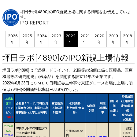
Skip
to
坪田ラボ[4890]のIPO新規上場に関する情報をお伝えしていま
content
す。
IPO REPORT
2026
2025
2024
2023
2022
2021
2020
2019
2018
年
年
年
年
年
年
年
年
年
坪田ラボ[4890]のIPO新規上場情報
坪田ラボ[4890]は「近視、ドライアイ、老眼等の治療に係る医薬品、医療
機器等の研究開発」(医薬品）を展開する設立14年の企業です。
2022年6月23日にＳＭＢＣ日興証券主幹事で東証グロース市場に上場し初
値は794円(公開価格比率は+68.9%)でした。
時価総額
上場承
前日終
(上場前想
認日
会社名 / コード / 市場区分
直前期売
公開価格
初値
AI初値
値
定/前日終
ブック
[ 業種別分類 ] 事業の内容
上高経常
(想定価格/仮条
公開比
予想
公開比
値)
ビル
幹事証券（太字は主幹事）
利益率
件)
率
率
発行済株
上場日
式総数
2022/0
坪田ラボ[4890]/東証グロ
想定:
5/20
公開価格:470
ース市場に上場
118億1,
2022/0
円