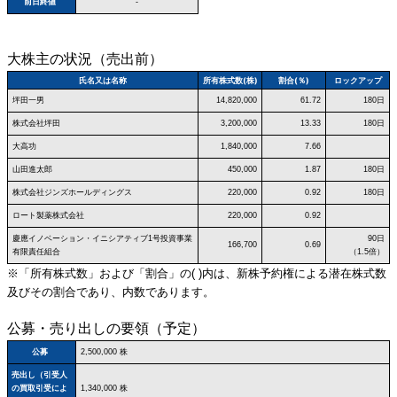
前日終値
-
大株主の状況（売出前）
氏名又は名称
所有株式数(株)
割合(％)
ロックアップ
坪田一男
14,820,000
61.72
180日
株式会社坪田
3,200,000
13.33
180日
大高功
1,840,000
7.66
山田進太郎
450,000
1.87
180日
株式会社ジンズホールディングス
220,000
0.92
180日
ロート製薬株式会社
220,000
0.92
慶應イノベーション・イニシアティブ1号投資事業
90日
166,700
0.69
有限責任組合
（1.5倍）
※「所有株式数」および「割合」の( )内は、新株予約権による潜在株式数
及びその割合であり、内数であります。
公募・売り出しの要領（予定）
公募
2,500,000 株
売出し（引受人
の買取引受によ
1,340,000 株