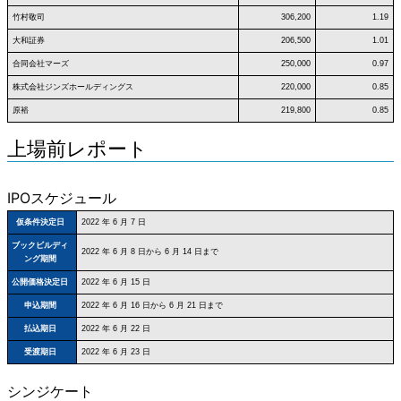
竹村敬司
306,200
1.19
大和証券
206,500
1.01
合同会社マーズ
250,000
0.97
株式会社ジンズホールディングス
220,000
0.85
原裕
219,800
0.85
上場前レポート
IPOスケジュール
仮条件決定日
2022 年 6 月 7 日
ブックビルディ
2022 年 6 月 8 日から 6 月 14 日まで
ング期間
公開価格決定日
2022 年 6 月 15 日
申込期間
2022 年 6 月 16 日から 6 月 21 日まで
払込期日
2022 年 6 月 22 日
受渡期日
2022 年 6 月 23 日
シンジケート