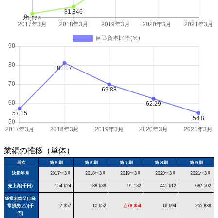
業績の推移（単体）
回次
第５期
第６期
第７期
第８期
第９期
決算年月
2017年3月
2018年3月
2019年3月
2020年3月
2021年3月
売上高(千円)
154,624
188,638
91,132
441,612
687,502
経常利益又は経
常損失(△)(千
7,357
10,652
△79,354
16,694
255,838
円)