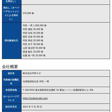
る売出し）
売出し（オーバ
ーアロットメン
576,000 株
トによる売出
し）
坪田 一男 1,000,000 株
坪田 康佑 50,000 株
坪田 欣也 50,000 株
冨田 后加 50,000 株
売出株放出元
坪田 和也 50,000 株
坪田 京子 50,000 株
山田 進太郎 50,000 株
渡邉 敏文 20,000 株
近藤 眞一郎 20,000 株
会社概要
会社名
株式会社坪田ラボ
代表者の役職氏
代表取締役社長 坪田 一男
名
本店所在地
〒160‐0016 東京都新宿区信濃町 34 番地トーシン信濃町駅前ビル 304
ホームページア
https://tsubota-lab.com/
ドレス
設立年月日
2012 年 5 月 28 日