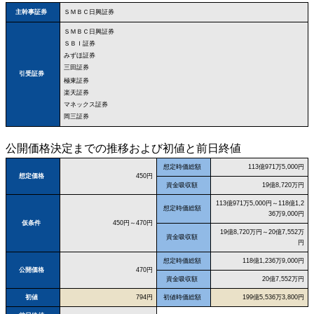
ＳＭＢＣ日興証券
主幹事証券
ＳＭＢＣ日興証券
ＳＢＩ証券
みずほ証券
三田証券
引受証券
極東証券
楽天証券
マネックス証券
岡三証券
公開価格決定までの推移および初値と前日終値
想定時価総額
113億971万5,000円
想定価格
450円
資金吸収額
19億8,720万円
113億971万5,000円～118億1,2
想定時価総額
36万9,000円
仮条件
450円～470円
19億8,720万円～20億7,552万
資金吸収額
円
想定時価総額
118億1,236万9,000円
公開価格
470円
資金吸収額
20億7,552万円
初値
794円
初値時価総額
199億5,536万3,800円