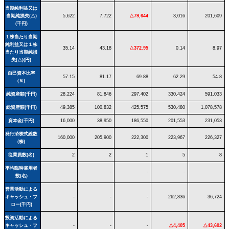
当期純利益又は
当期純損失(△)
5,622
7,722
△79,644
3,016
201,609
(千円)
１株当たり当期
純利益又は１株
35.14
43.18
△372.95
0.14
8.97
当たり当期純損
失(△)(円)
自己資本比率
57.15
81.17
69.88
62.29
54.8
(％)
純資産額(千円)
28,224
81,846
297,402
330,424
591,033
総資産額(千円)
49,385
100,832
425,575
530,480
1,078,578
資本金(千円)
16,000
38,950
186,550
201,553
231,053
発行済株式総数
160,000
205,900
222,300
223,967
226,327
(株)
従業員数(名)
2
2
1
5
8
平均臨時雇用者
-
-
-
-
-
数(名)
営業活動による
キャッシュ・フ
-
-
-
262,836
36,724
ロー(千円)
投資活動による
キャッシュ・フ
-
-
-
△4,405
△43,602