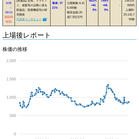
[医薬品] 近視、ドライア
662円
794円
236万9,
6/08
単体: 37.
公開株数:4,41
イ、老眼等の治療に係る
+40.
+68.
-
000円
～
21%
6,000株
医薬品、医療機器等の研
9%
9%
上場時:
06/14
吸収金額:20
究開発
25,132,7
2022/0
億7,552万円
代表者インタビュー
00株
6/23
上場後レポート
株価の推移
2,000
1,500
1,000
500
0