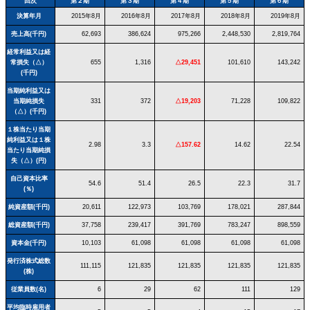
回次
第２期
第３期
第４期
第５期
第６期
決算年月
2015年8月
2016年8月
2017年8月
2018年8月
2019年8月
売上高(千円)
62,693
386,624
975,266
2,448,530
2,819,764
経常利益又は経
常損失（△）
655
1,316
△29,451
101,610
143,242
(千円)
当期純利益又は
当期純損失
331
372
△19,203
71,228
109,822
（△）(千円)
１株当たり当期
純利益又は１株
2.98
3.3
△157.62
14.62
22.54
当たり当期純損
失（△）(円)
自己資本比率
54.6
51.4
26.5
22.3
31.7
(％)
純資産額(千円)
20,611
122,973
103,769
178,021
287,844
総資産額(千円)
37,758
239,417
391,769
783,247
898,559
資本金(千円)
10,103
61,098
61,098
61,098
61,098
発行済株式総数
111,115
121,835
121,835
121,835
121,835
(株)
従業員数(名)
6
29
62
111
129
平均臨時雇用者