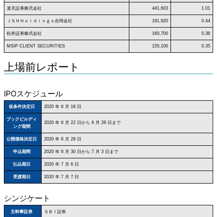
楽天証券株式会社
441,603
1.01
ＪＳＨＨｏｌｄｉｎｇｓ合同会社
191,920
0.44
松井証券株式会社
160,700
0.36
MSIP CLIENT SECURITIES
155,100
0.35
上場前レポート
IPOスケジュール
仮条件決定日
2020 年 6 月 18 日
ブックビルディ
2020 年 6 月 22 日から 6 月 26 日まで
ング期間
公開価格決定日
2020 年 6 月 29 日
申込期間
2020 年 6 月 30 日から 7 月 3 日まで
払込期日
2020 年 7 月 6 日
受渡期日
2020 年 7 月 7 日
シンジケート
ＳＢＩ証券
主幹事証券