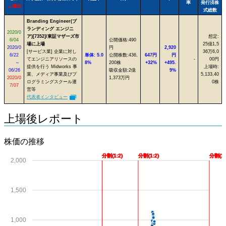
率
発行済株
上場日
式総数
Branding Engineer(ブ
ランディング エンジニ
2020/0
ア)[7352]/東証マザーズ市
想定:
6/04
公開価格:490
場に上場
25億1,5
2020/0
円
2,920
[サービス業] 企業に対し
36万6,0
6/22
単体: 5.0
公開株数:436,
647円
円
てエンジニアリソースの
-
00円
～
8%
200株
+32%
+495.
提供を行う Midworks 事
上場時:
06/26
吸収金額:2億
9%
業、メディア事業及びプ
5,133,40
2020/0
1,373万円
ログラミングスクール運
0株
7/07
営等
代表者インタビュー
上場後レポート
株価の推移
分割(1:2)
分割(1:2)
分割(1:
2,000
1,500
1,000