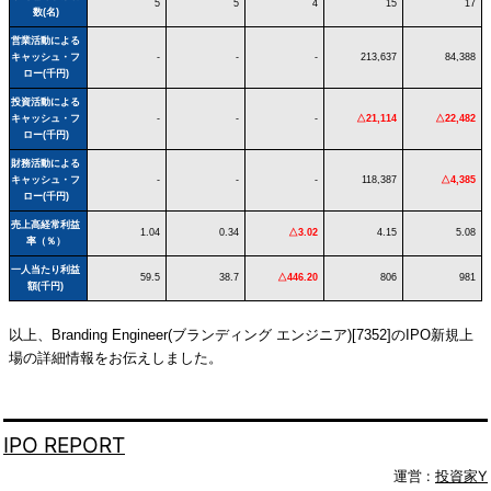
5
5
4
15
17
数(名)
営業活動による
キャッシュ・フ
-
-
-
213,637
84,388
ロー(千円)
投資活動による
キャッシュ・フ
-
-
-
△21,114
△22,482
ロー(千円)
財務活動による
キャッシュ・フ
-
-
-
118,387
△4,385
ロー(千円)
売上高経常利益
1.04
0.34
△3.02
4.15
5.08
率（％）
一人当たり利益
59.5
38.7
△446.20
806
981
額(千円)
以上、Branding Engineer(ブランディング エンジニア)[7352]のIPO新規上
場の詳細情報をお伝えしました。
IPO REPORT
運営 :
投資家Y