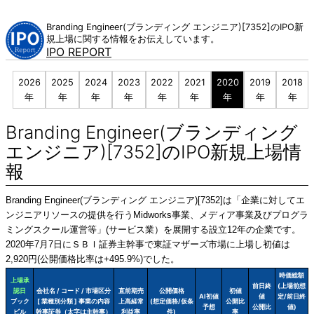
Skip
to
Branding Engineer(ブランディング エンジニア)[7352]のIPO新
content
規上場に関する情報をお伝えしています。
IPO REPORT
2026
2025
2024
2023
2022
2021
2020
2019
2018
年
年
年
年
年
年
年
年
年
Branding Engineer(ブランディング
エンジニア)[7352]のIPO新規上場情
報
Branding Engineer(ブランディング エンジニア)[7352]は「企業に対してエ
ンジニアリソースの提供を行うMidworks事業、メディア事業及びプログラ
ミングスクール運営等」(サービス業）を展開する設立12年の企業です。
2020年7月7日にＳＢＩ証券主幹事で東証マザーズ市場に上場し初値は
2,920円(公開価格比率は+495.9%)でした。
時価総額
上場承
前日終
(上場前想
認日
会社名 / コード / 市場区分
直前期売
公開価格
初値
AI初値
値
定/前日終
ブック
[ 業種別分類 ] 事業の内容
上高経常
(想定価格/仮条
公開比
予想
公開比
値)
ビル
幹事証券（太字は主幹事）
利益率
件)
率