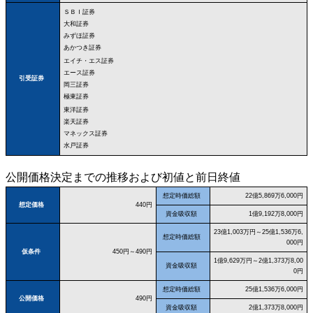
ＳＢＩ証券
大和証券
みずほ証券
あかつき証券
エイチ・エス証券
エース証券
引受証券
岡三証券
極東証券
東洋証券
楽天証券
マネックス証券
水戸証券
公開価格決定までの推移および初値と前日終値
想定時価総額
22億5,869万6,000円
想定価格
440円
資金吸収額
1億9,192万8,000円
23億1,003万円～25億1,536万6,
想定時価総額
000円
仮条件
450円～490円
1億9,629万円～2億1,373万8,00
資金吸収額
0円
想定時価総額
25億1,536万6,000円
公開価格
490円
資金吸収額
2億1,373万8,000円