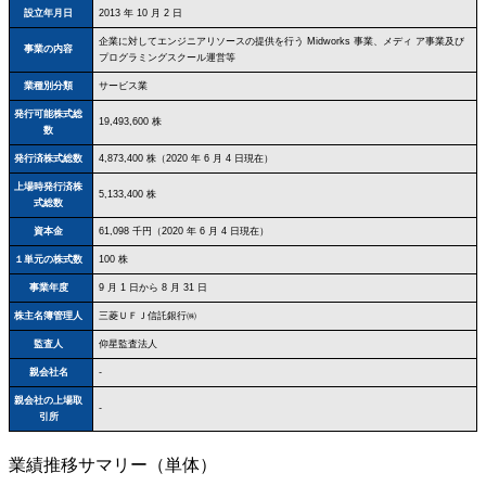
設立年月日
2013 年 10 月 2 日
企業に対してエンジニアリソースの提供を行う Midworks 事業、メディ ア事業及び
事業の内容
プログラミングスクール運営等
業種別分類
サービス業
発行可能株式総
19,493,600 株
数
発行済株式総数
4,873,400 株（2020 年 6 月 4 日現在）
上場時発行済株
5,133,400 株
式総数
資本金
61,098 千円（2020 年 6 月 4 日現在）
１単元の株式数
100 株
事業年度
9 月 1 日から 8 月 31 日
株主名簿管理人
三菱ＵＦＪ信託銀行㈱
監査人
仰星監査法人
親会社名
-
親会社の上場取
-
引所
業績推移サマリー（単体）