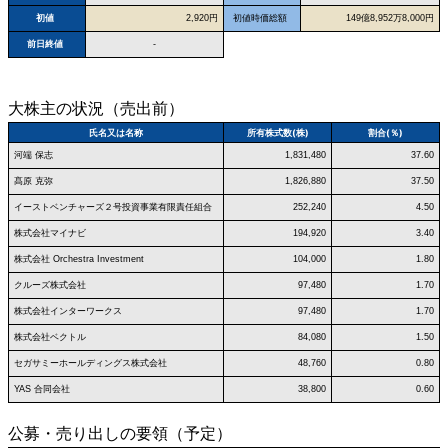
初値
2,920円
初値時価総額
149億8,952万8,000円
前日終値
-
大株主の状況（売出前）
氏名又は名称
所有株式数(株)
割合(％)
河端 保志
1,831,480
37.60
髙原 克弥
1,826,880
37.50
イーストベンチャーズ２号投資事業有限責任組合
252,240
4.50
株式会社マイナビ
194,920
3.40
株式会社 Orchestra Investment
104,000
1.80
クルーズ株式会社
97,480
1.70
株式会社インターワークス
97,480
1.70
株式会社ベクトル
84,080
1.50
セガサミーホールディングス株式会社
48,760
0.80
YAS 合同会社
38,800
0.60
公募・売り出しの要領（予定）