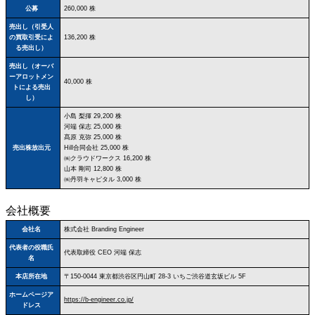
公募
260,000 株
売出し（引受人
の買取引受によ
136,200 株
る売出し）
売出し（オーバ
ーアロットメン
40,000 株
トによる売出
し）
小島 梨揮 29,200 株
河端 保志 25,000 株
髙原 克弥 25,000 株
売出株放出元
Hill合同会社 25,000 株
㈱クラウドワークス 16,200 株
山本 剛司 12,800 株
㈱丹羽キャピタル 3,000 株
会社概要
会社名
株式会社 Branding Engineer
代表者の役職氏
代表取締役 CEO 河端 保志
名
本店所在地
〒150‐0044 東京都渋谷区円山町 28‐3 いちご渋谷道玄坂ビル 5F
ホームページア
https://b-engineer.co.jp/
ドレス