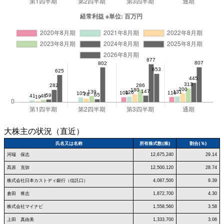
大株主の状況（直近）
氏名又は名称
所有株式数(株)
割合(％)
河端 保志
12,675,240
29.14
髙原 克弥
12,500,120
28.74
株式会社日本カストディ銀行（信託口）
4,087,500
9.39
倉田 将志
1,872,700
4.30
株式会社マイナビ
1,558,560
3.58
上田 真由美
1,333,700
3.06