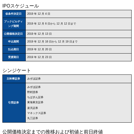
IPOスケジュール
仮条件決定日
2019 年 12 月 4 日
ブックビルディ
2019 年 12 月 6 日から 12 月 12 日まで
ング期間
公開価格決定日
2019 年 12 月 13 日
申込期間
2019 年 12 月 16 日から 12 月 19 日まで
払込期日
2019 年 12 月 20 日
受渡期日
2019 年 12 月 23 日
シンジケート
みずほ証券
主幹事証券
みずほ証券
野村證券
ちばぎん証券
東海東京証券
引受証券
楽天証券
マネックス証券
丸三証券
公開価格決定までの推移および初値と前日終値