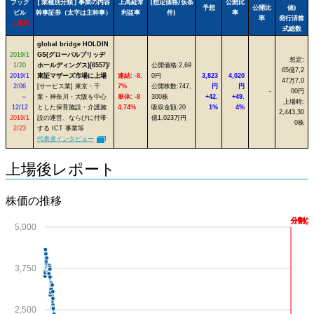
ブック
[ 業種別分類 ] 事業の内容
上高経常
(想定価格/仮条
公開比
予想
公開比
値)
ビル
幹事証券（太字は主幹事）
利益率
件)
率
率
発行済株
上場日
式総数
global bridge HOLDIN
2019/1
GS(グローバルブリッヂ
想定:
1/20
ホールディングス)[6557]/
公開価格:2,69
65億7,2
2019/1
東証マザーズ市場に上場
連結: -8.
0円
3,823
4,020
47万7,0
2/06
[サービス業] 東京・千
7%
公開株数:747,
円
円
-
00円
～
葉・神奈川・大阪を中心
単体: -8
300株
+42.
+49.
上場時:
12/12
とした保育施設・介護施
4.74%
吸収金額:20
1%
4%
2,443,30
2019/1
設の運営、ならびに付帯
億1,023万円
0株
2/23
する ICT 事業等
代表者インタビュー
上場後レポート
株価の推移
分割(1:
5,000
3,750
2,500