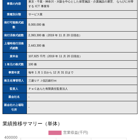
東京・千葉・神奈川・大阪を中心とした保育施設・介護施設の運営、 ならびに付帯
事業の内容
する ICT 事業等
業種別分類
サービス業
発行可能株式総
8,000,000 株
数
発行済株式総数
2,393,300 株（2019 年 11 月 20 日現在）
上場時発行済株
2,443,300 株
式総数
資本金
107,825 千円（2019 年 11 月 20 日現在）
１単元の株式数
100 株
事業年度
毎年 1 月 1 日から 12 月 31 日まで
株主名簿管理人
三菱ＵＦＪ信託銀行㈱
監査人
ＰｗＣあらた有限責任監査法人
親会社名
-
親会社の上場取
-
引所
業績推移サマリー（単体）