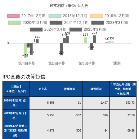
IPO直後の決算短信
１株当たり当期（四
【 連結 】
売上高
営業利益
経常利益
半期）純利益
※ 単位：百万円
※ 単位:円
2020年12月期（計
8,368
91
1,497
393.73
画）
2019年12月期（予
5,958
-537
326
77.58
想）
2019年12月期第３
四半期累計期間(実
4,378
-556
-84
-69.28
績)