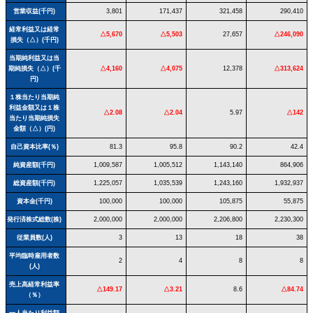
営業収益(千円)
3,801
171,437
321,458
290,410
経常利益又は経常
△5,670
△5,503
27,657
△246,090
損失（△）(千円)
当期純利益又は当
期純損失（△）(千
△4,160
△4,075
12,378
△313,624
円)
１株当たり当期純
利益金額又は１株
△2.08
△2.04
5.97
△142
当たり当期純損失
金額（△）(円)
自己資本比率(％)
81.3
95.8
90.2
42.4
純資産額(千円)
1,009,587
1,005,512
1,143,140
864,906
総資産額(千円)
1,225,057
1,035,539
1,243,160
1,932,937
資本金(千円)
100,000
100,000
105,875
55,875
発行済株式総数(株)
2,000,000
2,000,000
2,206,800
2,230,300
従業員数(人)
3
13
18
38
平均臨時雇用者数
2
4
8
8
(人)
売上高経常利益率
△149.17
△3.21
8.6
△84.74
（％）
一人当たり利益額