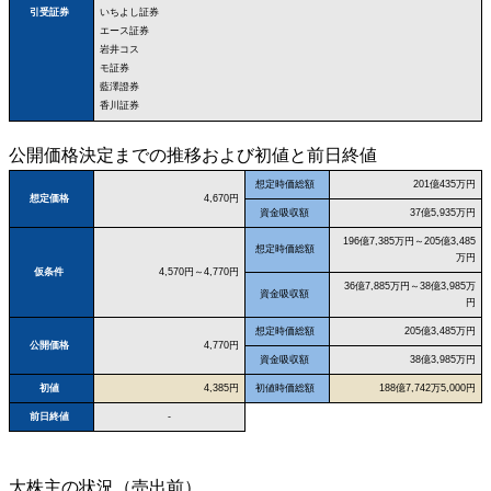
いちよし証券
引受証券
エース証券
岩井コス
モ証券
藍澤證券
香川証券
公開価格決定までの推移および初値と前日終値
想定時価総額
201億435万円
想定価格
4,670円
資金吸収額
37億5,935万円
196億7,385万円～205億3,485
想定時価総額
万円
仮条件
4,570円～4,770円
36億7,885万円～38億3,985万
資金吸収額
円
想定時価総額
205億3,485万円
公開価格
4,770円
資金吸収額
38億3,985万円
初値
4,385円
初値時価総額
188億7,742万5,000円
前日終値
-
大株主の状況（売出前）