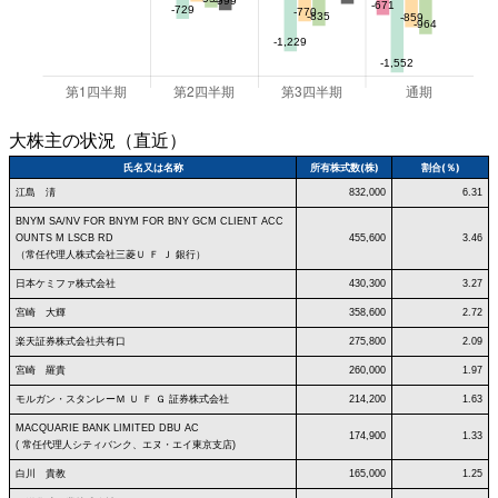
大株主の状況（直近）
氏名又は名称
所有株式数(株)
割合(％)
江島 淸
832,000
6.31
BNYM SA/NV FOR BNYM FOR BNY GCM CLIENT ACC
OUNTS M LSCB RD
455,600
3.46
（常任代理人株式会社三菱Ｕ Ｆ Ｊ 銀行）
日本ケミファ株式会社
430,300
3.27
宮崎 大輝
358,600
2.72
楽天証券株式会社共有口
275,800
2.09
宮崎 羅貴
260,000
1.97
モルガン・スタンレーＭ Ｕ Ｆ Ｇ 証券株式会社
214,200
1.63
MACQUARIE BANK LIMITED DBU AC
174,900
1.33
( 常任代理人シティバンク、エヌ・エイ東京支店)
白川 貴教
165,000
1.25