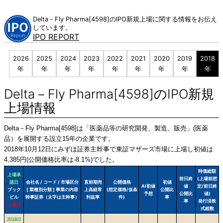
Skip
to
Delta－Fly Pharma[4598]のIPO新規上場に関する情報をお伝え
content
しています。
IPO REPORT
2026
2025
2024
2023
2022
2021
2020
2019
2018
年
年
年
年
年
年
年
年
年
Delta－Fly Pharma[4598]のIPO新規
上場情報
Delta－Fly Pharma[4598]は「医薬品等の研究開発、製造、販売」(医薬
品）を展開する設立15年の企業です。
2018年10月12日にみずほ証券主幹事で東証マザーズ市場に上場し初値は
4,385円(公開価格比率は-8.1%)でした。
時価総額
上場承
前日終
(上場前想
認日
会社名 / コード / 市場区分
直前期売
公開価格
初値
AI初値
値
定/前日終
ブック
[ 業種別分類 ] 事業の内容
上高経常
(想定価格/仮条
公開比
予想
公開比
値)
ビル
幹事証券（太字は主幹事）
利益率
件)
率
率
発行済株
上場日
式総数
2018/0