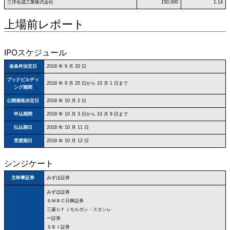
三洋化成工業株式会社
150,000
1.14
上場前レポート
IPOスケジュール
仮条件決定日
2018 年 9 月 20 日
ブックビルディ
2018 年 9 月 25 日から 10 月 1 日まで
ング期間
公開価格決定日
2018 年 10 月 2 日
申込期間
2018 年 10 月 3 日から 10 月 9 日まで
払込期日
2018 年 10 月 11 日
受渡期日
2018 年 10 月 12 日
シンジケート
みずほ証券
主幹事証券
みずほ証券
ＳＭＢＣ日興証券
三菱ＵＦＪモルガン・スタンレ
ー証券
ＳＢＩ証券