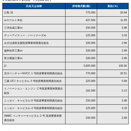
氏名又は名称
所有株式数(株)
割合(％)
江島 淸
775,000
20.64
㈱ヤクルト本社
437,500
11.65
三洋化成工業㈱
150,000
3.99
ディーアイティー・パートナーズ㈱
125,000
3.33
みずほ成長支援投資事業有限責任組合
100,000
2.66
協和化学工業㈱
100,000
2.66
富士製薬工業㈱
100,000
2.66
計
3,605,000
100.00
京大ベンチャーNVCC 1 号投資事業有限責任組合
770,000
20.51
三菱 UFJ キャピタル 3 号投資事業有限責任組合
225,000
5.99
イノベーション・エンジン 三号投資事業有限責任
192,500
5.13
組合
ニッセイ・キャピタル 6 号投資事業有限責任組合
150,000
3.99
ニッセイ・キャピタル 4 号投資事業有限責任組合
125,000
3.33
SMBC ベンチャーキャピタル 2 号 投資事業有限
100,000
2.66
責任組合