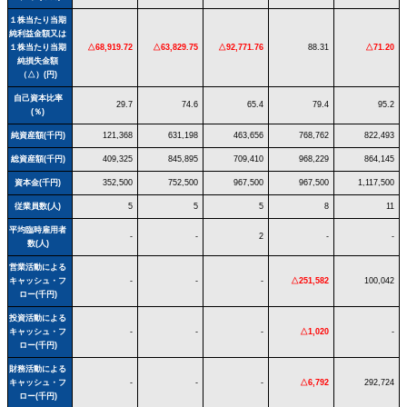
１株当たり当期
純利益金額又は
１株当たり当期
△68,919.72
△63,829.75
△92,771.76
88.31
△71.20
純損失金額
（△）(円)
自己資本比率
29.7
74.6
65.4
79.4
95.2
(％)
純資産額(千円)
121,368
631,198
463,656
768,762
822,493
総資産額(千円)
409,325
845,895
709,410
968,229
864,145
資本金(千円)
352,500
752,500
967,500
967,500
1,117,500
従業員数(人)
5
5
5
8
11
平均臨時雇用者
-
-
2
-
-
数(人)
営業活動による
キャッシュ・フ
-
-
-
△251,582
100,042
ロー(千円)
投資活動による
キャッシュ・フ
-
-
-
△1,020
-
ロー(千円)
財務活動による
キャッシュ・フ
-
-
-
△6,792
292,724
ロー(千円)