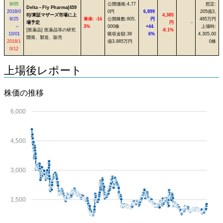
9/05
公開価格:4,77
想定:
Delta－Fly Pharma[459
2018/0
0円
6,899
205億3,
8]/東証マザーズ市場に上
4,385
9/25
単体: -16
公開株数:805,
円
485万円
場予定
円
-
～
3%
000株
+44.
上場時:
[医薬品] 医薬品等の研究
-8.1%
10/01
吸収金額:38
6%
4,305,00
開発、製造、販売
2018/1
億3,985万円
0株
0/12
上場後レポート
株価の推移
6,000
4,500
3,000
1,500