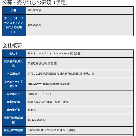
公募・売り出しの要領（予定）
公募
700,000 株
売出し（オーバ
ーアロットメン
105,000 株
トによる売出
し）
会社概要
会社名
Ｄｅｌｔａ－Ｆｌｙ Ｐｈａｒｍａ株式会社
代表者の役職氏
代表取締役社長 江島 淸
名
本店所在地
〒771‐0116 徳島県徳島市川内町宮島錦野 37 番地の 5
ホームページア
http://www.delta-flypharma.co.jp/
ドレス
設立年月日
2010 年 12 月 6 日
事業の内容
医薬品等の研究開発、製造、販売
業種別分類
医薬品
発行可能株式総
14,420,000 株
数
発行済株式総数
3,605,000 株（2018 年 9 月 5 日現在）