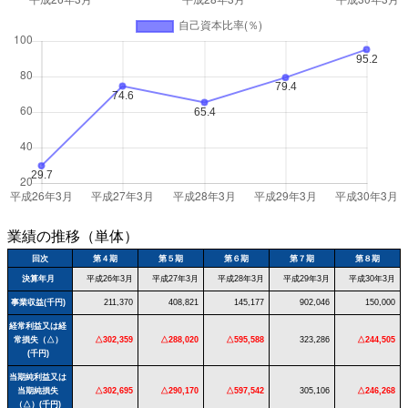
業績の推移（単体）
回次
第４期
第５期
第６期
第７期
第８期
決算年月
平成26年3月
平成27年3月
平成28年3月
平成29年3月
平成30年3月
事業収益(千円)
211,370
408,821
145,177
902,046
150,000
経常利益又は経
常損失（△）
△302,359
△288,020
△595,588
323,286
△244,505
(千円)
当期純利益又は
当期純損失
△302,695
△290,170
△597,542
305,106
△246,268
（△）(千円)