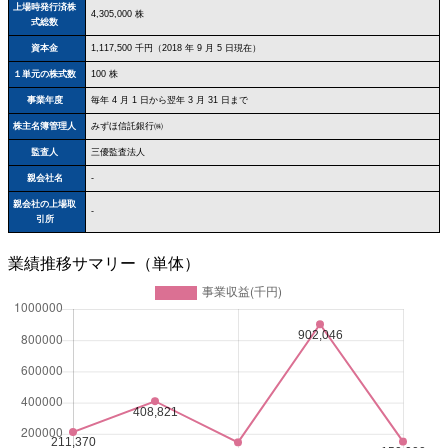
上場時発行済株
4,305,000 株
式総数
資本金
1,117,500 千円（2018 年 9 月 5 日現在）
１単元の株式数
100 株
事業年度
毎年 4 月 1 日から翌年 3 月 31 日まで
株主名簿管理人
みずほ信託銀行㈱
監査人
三優監査法人
親会社名
-
親会社の上場取
-
引所
業績推移サマリー（単体）