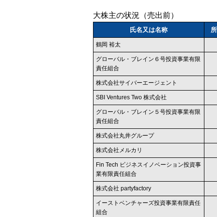
大株主の状況（売出前）
氏名又は名称
所
鶴岡 裕太
グローバル・ブレイン６号投資事業有限
責任組合
株式会社サイバーエージェント
SBI Ventures Two 株式会社
グローバル・ブレイン５号投資事業有限
責任組合
株式会社丸井グループ
株式会社メルカリ
Fin Tech ビジネスイノベーション投資事
業有限責任組合
株式会社 partyfactory
イーストベンチャーズ投資事業有限責任
組合