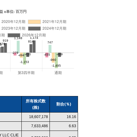
所有株式数
割合(％)
(株)
18,607,178
16.16
7,633,486
6.63
 LLC CLIE