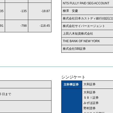
NTS FULLY PAID SEG ACCOUNT
柳澤 安慶
135
-135
-18.87
株式会社日本カストディ銀行(信託口
791
-798
-118.45
株式会社サイバーエージェント
上田八木短資株式会社
THE BANK OF NEW YORK
株式会社SBI証券
シンジケート
大和証券
主幹事証券
大和証券
 16 日まで
ＳＢＩ証券
みずほ証券
野村證券