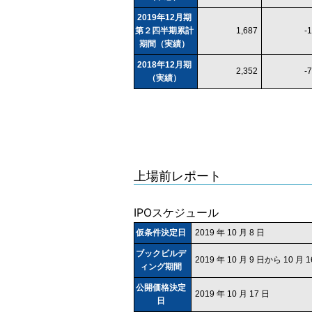
2019年12月期
第２四半期累計
1,687
-
期間（実績）
2018年12月期
2,352
-
（実績）
上場前レポート
IPOスケジュール
仮条件決定日
2019 年 10 月 8 日
ブックビルデ
2019 年 10 月 9 日から 10 月
ィング期間
公開価格決定
2019 年 10 月 17 日
日