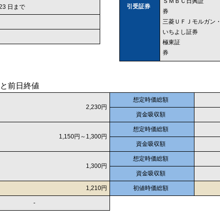
ＳＭＢＣ日興証
引受証券
 23 日まで
券
三菱ＵＦＪモルガン
いちよし証券
極東証
券
と前日終値
想定時価総額
2,230円
資金吸収額
想定時価総額
1,150円～1,300円
資金吸収額
想定時価総額
1,300円
資金吸収額
1,210円
初値時価総額
-