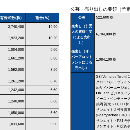
公募・売り出しの要領（予
有株式数(株)
割合(％)
公募
522,600 株
売出し（引受
3,740,400
19.90
人の買取引受
6,704,800 株
による売出
1,923,200
10.20
し）
1,804,000
9.60
売出し（オー
バーアロット
1,661,200
8.80
1,084,100 株
メントによる
売出し）
1,592,000
8.50
SBI Ventures Two㈱ 
1,261,200
6.70
グローバル・ブレイン５
㈱サイバーエージェント 
1,242,400
6.60
Fin Tech ビジネ
イーストベンチャーズ投
1,240,000
6.60
鶴岡 裕太 600,000 株
サンエイト２号投資事業
1,050,000
5.60
㈱partyfactory 184,1
サンエイト・PS1 号投
1,033,600
5.50
サンエイト・K 投資事業