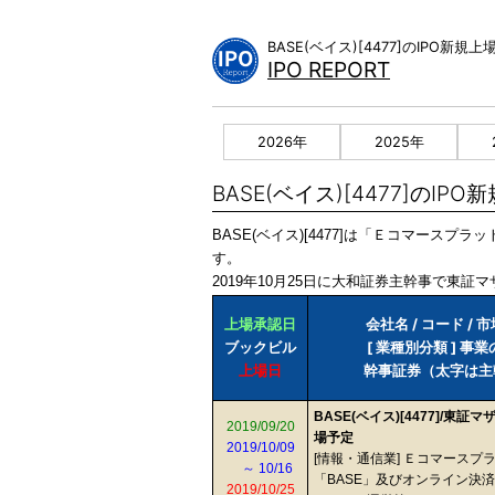
Skip
to
BASE(ベイス)[4477]のIPO
content
IPO REPORT
2026年
2025年
BASE(ベイス)[4477]のIP
BASE(ベイス)[4477]は「Ｅコマース
す。
2019年10月25日に大和証券主幹事で東証マ
上場承認日
会社名 / コード / 
ブックビル
[ 業種別分類 ] 事
上場日
幹事証券（太字は主
BASE(ベイス)[4477]/東
2019/09/20
場予定
2019/10/09
[情報・通信業] Ｅコマースプ
～ 10/16
「BASE」及びオンライン決済
2019/10/25