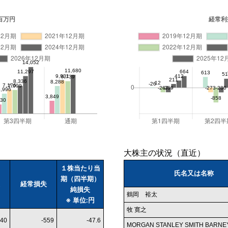
大株主の状況（直近）
１株当たり当
氏名又は名称
期（四半期）
経常損失
純損失
鶴岡 裕太
※ 単位:円
牧 寛之
540
-559
-47.6
MORGAN STANLEY SMITH BARNEY