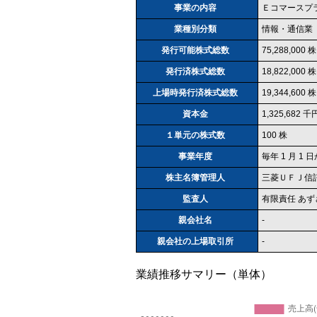
事業の内容
Ｅコマースプラ
業種別分類
情報・通信業
発行可能株式総数
75,288,000 株
発行済株式総数
18,822,000
上場時発行済株式総数
19,344,600 株
資本金
1,325,682 
１単元の株式数
100 株
事業年度
毎年 1 月 1 日
株主名簿管理人
三菱ＵＦＪ信
監査人
有限責任 あ
親会社名
-
親会社の上場取引所
-
業績推移サマリー（単体）