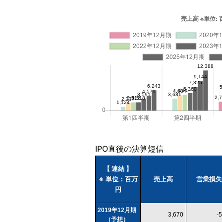
IPO直後の決算短信
【 連結 】
※ 単位：百万
売上高
営業損失
円
2019年12月期
3,670
-
（予想）