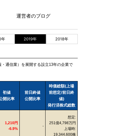
運営者のブログ
0年
2019年
2018年
(情報・通信業）を展開する設立13年の企業で
時価総額(上場
初値
前日終値
前想定/前日終
公開比率
公開比率
値)
発行済株式総数
想定:
1,210円
251億4,798万円
-
-6.9%
上場時:
19,344,600株