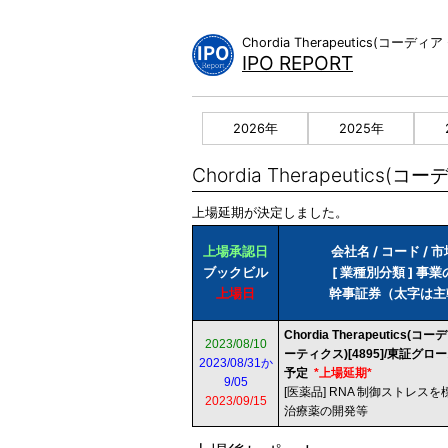
Skip
to
Chordia Therapeutics
content
IPO REPORT
2026年
2025年
Chordia Therapeutic
上場延期が決定しました。
上場承認日
会社名 / コード / 
ブックビル
[ 業種別分類 ] 事
上場日
幹事証券（太字は主
Chordia Therapeutics(
2023/08/10
ーティクス)[4895]/東証グ
2023/08/31か
予定
*上場延期*
9/05
[医薬品] RNA 制御ストレス
2023/09/15
治療薬の開発等