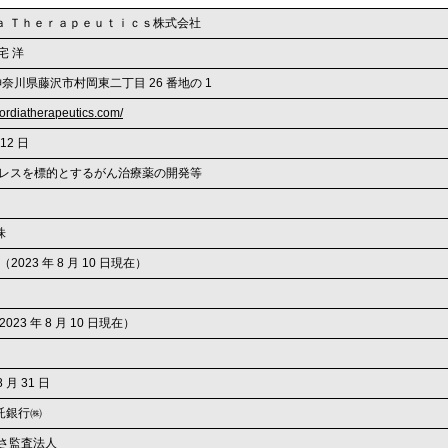
ａ Ｔｈｅｒａｐｅｕｔｉｃｓ株式会社
宅 洋
2 神奈川県藤沢市村岡東二丁目 26 番地の 1
hordiatherapeutics.com/
 12 日
ストレスを標的とするがん治療薬の開発等
株
 株（2023 年 8 月 10 日現在）
2023 年 8 月 10 日現在）
8 月 31 日
託銀行㈱
ずさ監査法人