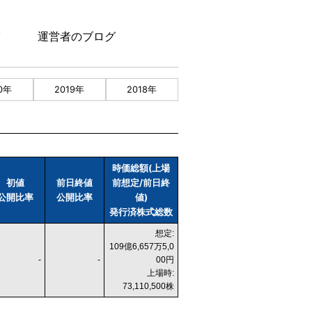
。
運営者のブログ
0年
2019年
2018年
時価総額(上場
初値
前日終値
前想定/前日終
公開比率
公開比率
値)
発行済株式総数
想定:
109億6,657万5,0
-
-
00円
上場時:
73,110,500株