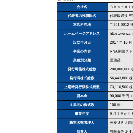
会社名
Ｃｈｏｒｄｉ
代表者の役職氏名
代表取締役 三
本店所在地
〒251‐001
ホームページアドレス
https://www.c
設立年月日
2017 年 10 月
事業の内容
RNA 制御
業種別分類
医薬品
発行可能株式総数
200,000,000 
発行済株式総数
56,443,800
上場時発行済株式総数
73,110,500 株
資本金
90,000 千円（
１単元の株式数
100 株
事業年度
9 月 1 日から 
株主名簿管理人
三菱ＵＦＪ信
監査人
有限責任 あ