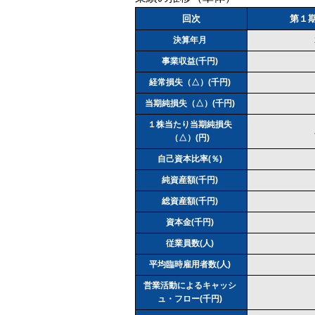
回次
第１
決算年月
事業収益(千円)
経常損失（△）(千円)
当期純損失（△）(千円)
１株当たり当期純損失
（△）(円)
自己資本比率(％)
純資産額(千円)
総資産額(千円)
資本金(千円)
従業員数(人)
平均臨時雇用者数(人)
営業活動によるキャッシ
ュ・フロー(千円)