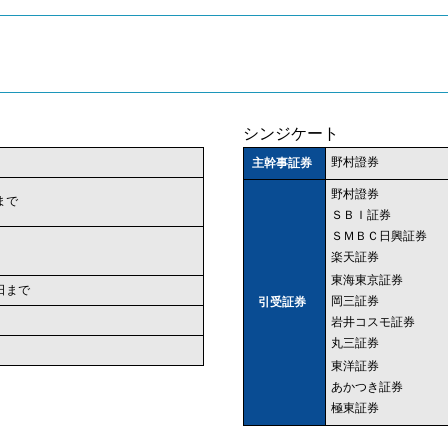
シンジケート
野村證券
主幹事証券
野村證券
日まで
ＳＢＩ証券
ＳＭＢＣ日興証券
楽天証券
東海東京証券
2 日まで
岡三証券
引受証券
岩井コスモ証券
丸三証券
東洋証券
あかつき証券
極東証券