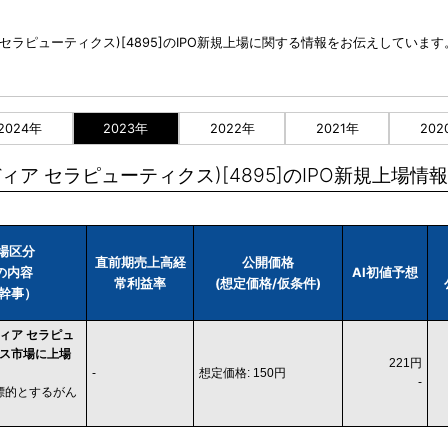
(コーディア セラピューティクス)[4895]のIPO新規上場に関する情報をお伝えしています
2024年
2023年
2022年
2021年
202
s(コーディア セラピューティクス)[4895]のIPO新規上場情報
市場区分
直前期売上高経
公開価格
業の内容
AI初値予想
常利益率
(想定価格/仮条件)
幹事）
コーディア セラピュ
ロース市場に上場
221円
-
想定価格: 150円
-
を標的とするがん