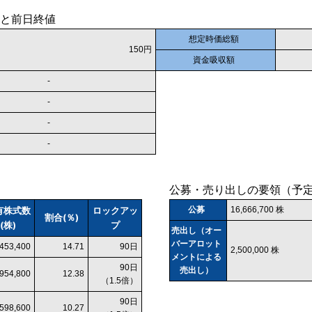
と前日終値
想定時価総額
150円
資金吸収額
-
-
-
-
公募・売り出しの要領（予
有株式数
ロックアッ
公募
16,666,700 株
割合(％)
(株)
プ
売出し（オー
バーアロット
,453,400
14.71
90日
2,500,000 株
メントによる
90日
売出し）
,954,800
12.38
（1.5倍）
90日
,598,600
10.27