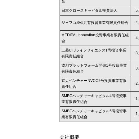
合
日本グロースキャピタル投資法人
5
ジャフコSV5共有投資事業有限責任組合
4
MEDIPALInnovation投資事業有限責任組
4
合
三菱UFJライフサイエンス1号投資事業
3
有限責任組合
協創プラットフォーム開発1号投資事業
3
有限責任組合
京大ベンチャーNVCC2号投資事業有限
2
責任組合
SMBCベンチャーキャピタル4号投資事
1
業有限責任組合
SMBCベンチャーキャピタル5号投資事
1
業有限責任組合
会社概要