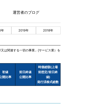
運営者のブログ
0年
2019年
2018年
附帯又は関連する一切の事業」(サービス業）を
時価総額(上場
初値
前日終値
前想定/前日終
公開比率
公開比率
値)
発行済株式総数