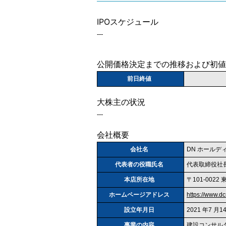
IPOスケジュール
---
公開価格決定までの推移および初値
前日終値
大株主の状況
---
会社概要
会社名
DN ホールデ
代表者の役職氏名
代表取締役社長
本店所在地
〒101-002
ホームページアドレス
https://www
設立年月日
2021 年7 月1
事業の内容
建設コンサル