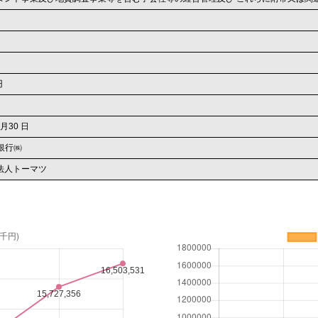
円
 月30 日
託銀行㈱
法人トーマツ