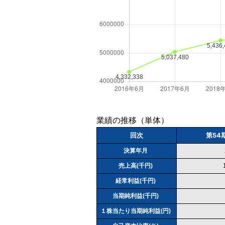
業績の推移（単体）
回次
第54
決算年月
売上高(千円)
経常利益(千円)
当期純利益(千円)
１株当たり当期純利益(円)