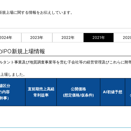
IPO新規上場に関する情報をお伝えしています。
2024年
2023年
2022年
2021年
202
]のIPO新規上場情報
コンサルタント事業及び地質調査事業等を営む子会社等の経営管理及びこれらに
に上場しました。
市場区分
直前期売上高経
公開価格
業の内容
AI初値予想
常利益率
(想定価格/仮条件)
幹事）