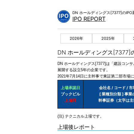
Skip
to
DN ホールディングス[7377]の
content
IPO REPORT
2026年
2025年
DN ホールディングス[7377
DN ホールディングス[7377]は「建設
展開する設立5年の企業です。
2021年7月14日に主幹事で東証第二部市場
上場承認日
会社名 / コード / 
ブックビル
[ 業種別分類 ] 事
上場日
幹事証券（太字は主
(注) テクニカル上場です。
上場後レポート