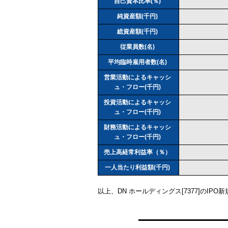
自己資本比率(％)
純資産額(千円)
総資産額(千円)
従業員数(名)
平均臨時雇用者数(名)
営業活動によるキャッシ
ュ・フロー(千円)
投資活動によるキャッシ
ュ・フロー(千円)
財務活動によるキャッシ
ュ・フロー(千円)
売上高経常利益率（％）
一人当たり利益額(千円)
以上、DN ホールディングス[7377]のI