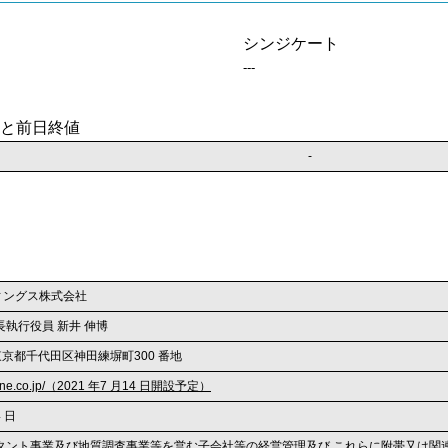
シンジケート
---
と前日終値
-
ィングス株式会社
執行役員 新井 伸博
2 東京都千代田区神田練塀町300 番地
.dcne.co.jp/（2021 年7 月14 日開設予定）
4 日
タント事業及び地質調査事業等を営む子会社等の経営管理及び これらに附帯又は関