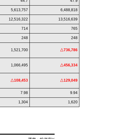
44.7
47.9
5,613,757
6,488,818
12,516,322
13,516,639
714
765
248
248
1,521,700
△736,786
1,066,495
△456,334
△108,453
△129,049
7.98
9.94
1,304
1,620