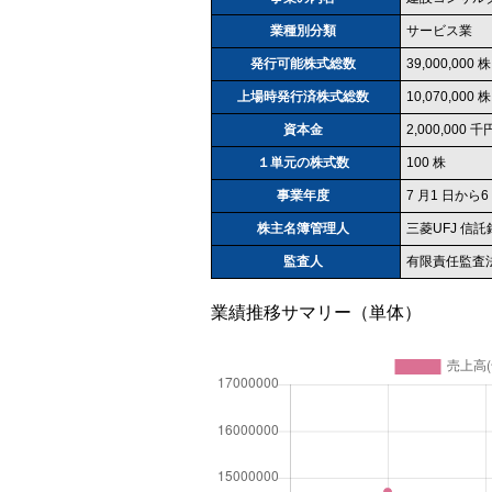
業種別分類
サービス業
発行可能株式総数
39,000,000 株
上場時発行済株式総数
10,070,000 株
資本金
2,000,000 千
１単元の株式数
100 株
事業年度
7 月1 日から6
株主名簿管理人
三菱UFJ 信
監査人
有限責任監査
業績推移サマリー（単体）