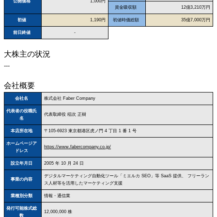
公開価格
1,000円
資金吸収額
12億3,210万円
初値
1,190円
初値時価総額
35億7,000万円
前日終値
-
大株主の状況
---
会社概要
会社名
株式会社 Faber Company
代表者の役職氏
代表取締役 稲次 正樹
名
本店所在地
〒105‐6923 東京都港区虎ノ門 4 丁目 1 番 1 号
ホームページア
https://www.fabercompany.co.jp/
ドレス
設立年月日
2005 年 10 月 24 日
デジタルマーケティング自動化ツール「ミエルカ SEO」等 SaaS 提供、 フリーラン
事業の内容
ス人材等を活用したマーケティング支援
業種別分類
情報・通信業
発行可能株式総
12,000,000 株
数