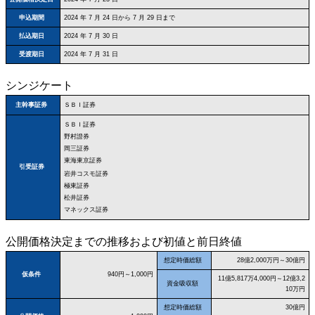
申込期間
2024 年 7 月 24 日から 7 月 29 日まで
払込期日
2024 年 7 月 30 日
受渡期日
2024 年 7 月 31 日
シンジケート
ＳＢＩ証券
主幹事証券
ＳＢＩ証券
野村證券
岡三証券
東海東京証券
引受証券
岩井コスモ証券
極東証券
松井証券
マネックス証券
公開価格決定までの推移および初値と前日終値
想定時価総額
28億2,000万円～30億円
仮条件
940円～1,000円
11億5,817万4,000円～12億3,2
資金吸収額
10万円
想定時価総額
30億円