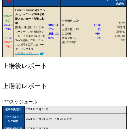
上場日
式総数
Faber Company(ファベ
ル カンパニー)[220A]/東
2024/0
証スタンダード市場に上
6/27
公開価格:1,00
場
想定:
2024/0
連結: 14.
0円
1,190
[情報・通信業] デジタル
30億円
7/16
18%
公開株数:1,23
円
マーケティング自動化ツ
-
-
上場時:
～
単体: 14.
2,100株
+19.
ール「ミエルカ SEO」等
3,000,00
07/22
92%
吸収金額:12
0%
SaaS 提供、フリーラン
0株
2024/0
億3,210万円
ス人材等を活用したマー
7/31
ケティング支援
代表者インタビュー
上場後レポート
上場前レポート
IPOスケジュール
仮条件決定日
2024 年 7 月 11 日
ブックビルディ
2024 年 7 月 16 日から 7 月 22 日まで
ング期間
公開価格決定日
2024 年 7 月 23 日