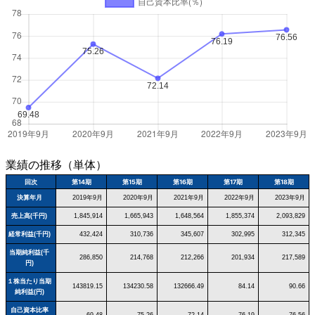
業績の推移（単体）
回次
第14期
第15期
第16期
第17期
第18期
決算年月
2019年9月
2020年9月
2021年9月
2022年9月
2023年9月
売上高(千円)
1,845,914
1,665,943
1,648,564
1,855,374
2,093,829
経常利益(千円)
432,424
310,736
345,607
302,995
312,345
当期純利益(千
286,850
214,768
212,266
201,934
217,589
円)
１株当たり当期
143819.15
134230.58
132666.49
84.14
90.66
純利益(円)
自己資本比率
69.48
75.26
72.14
76.19
76.56