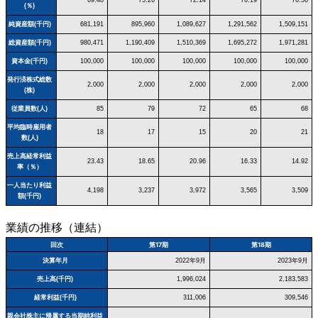
(％)
純資産額(千円)
681,191
895,960
1,089,627
1,291,562
1,509,151
総資産額(千円)
980,471
1,190,409
1,510,369
1,695,272
1,971,281
資本金(千円)
100,000
100,000
100,000
100,000
100,000
発行済株式総数
2,000
2,000
2,000
2,000
2,000
(株)
従業員数(人)
85
79
72
65
68
平均臨時雇用者
18
17
15
20
21
数(人)
売上高経常利益
23.43
18.65
20.96
16.33
14.92
率（％）
一人当たり利益
4,198
3,237
3,972
3,565
3,509
額(千円)
業績の推移（連結）
回次
第17期
第18期
決算年月
2022年9月
2023年9月
売上高(千円)
1,996,024
2,183,583
経常利益(千円)
311,006
309,546
親会社株主に帰属する当期純利益