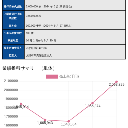
発行済株式総数
3,000,000 株（2024 年 6 月 27 日現在）
上場時発行済株
3,000,000 株
式総数
資本金
100,000 千円（2024 年 6 月 27 日現在）
１単元の株式数
100 株
事業年度
10 月 1 日から 9 月 30 日
株主名簿管理人
みずほ信託銀行㈱
監査人
太陽有限責任監査法人
業績推移サマリー（単体）