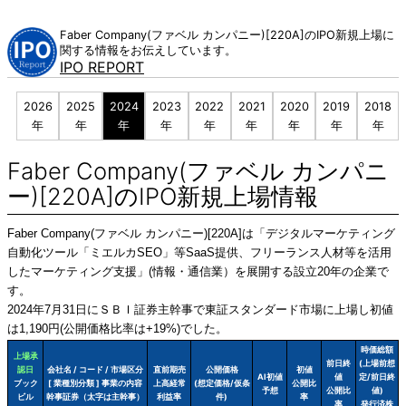
Skip
to
Faber Company(ファベル カンパニー)[220A]のIPO新規上場に
content
関する情報をお伝えしています。
IPO REPORT
2026
2025
2024
2023
2022
2021
2020
2019
2018
年
年
年
年
年
年
年
年
年
Faber Company(ファベル カンパニ
ー)[220A]のIPO新規上場情報
Faber Company(ファベル カンパニー)[220A]は「デジタルマーケティング
自動化ツール「ミエルカSEO」等SaaS提供、フリーランス人材等を活用
したマーケティング支援」(情報・通信業）を展開する設立20年の企業で
す。
2024年7月31日にＳＢＩ証券主幹事で東証スタンダード市場に上場し初値
は1,190円(公開価格比率は+19%)でした。
時価総額
上場承
前日終
(上場前想
認日
会社名 / コード / 市場区分
直前期売
公開価格
初値
AI初値
値
定/前日終
ブック
[ 業種別分類 ] 事業の内容
上高経常
(想定価格/仮条
公開比
予想
公開比
値)
ビル
幹事証券（太字は主幹事）
利益率
件)
率
率
発行済株