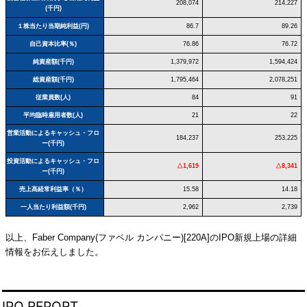
208,074
214,227
(千円)
１株当たり当期純利益(円)
86.7
89.26
自己資本比率(％)
76.86
76.72
純資産額(千円)
1,379,972
1,594,424
総資産額(千円)
1,795,464
2,078,251
従業員数(人)
84
91
平均臨時雇用者数(人)
21
22
営業活動によるキャッシュ・フロ
184,237
253,225
ー(千円)
投資活動によるキャッシュ・フロ
△1,619
△8,341
ー(千円)
売上高経常利益率（％）
15.58
14.18
一人当たり利益額(千円)
2,962
2,739
以上、Faber Company(ファベル カンパニー)[220A]のIPO新規上場の詳細
情報をお伝えしました。
IPO REPORT