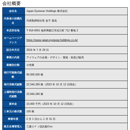
会社概要
会社名
Japan Eyewear Holdings 株式会社
代表者の役職氏
代表取締役社長 金子 真也
名
本店所在地
〒916‐0001 福井県鯖江市吉江町 712 番地 2
ホームページア
https://www.japan-eyewear-holdings.co.jp/
ドレス
設立年月日
2019 年 7 月 29 日
事業の内容
アイウェアの企画・デザイン・製造・卸及び販売
業種別分類
小売業
発行可能株式総
90,000,000 株
数
発行済株式総数
22,544,260 株（2023 年 10 月 12 日現在）
上場時発行済株
23,944,260 株
式総数
資本金
10,000 千円（2023 年 10 月 12 日現在）
１単元の株式数
100 株
事業年度
2 月 1 日から 1 月 31 日
株主名簿管理人
三菱ＵＦＪ信託銀行㈱