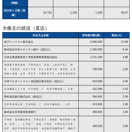
（実績）
2023年１月期（実
10,722
2,226
1,305
58.07
績）
大株主の状況（直近）
氏名又は名称
所有株式数(株)
割合(％)
金子インベスト株式会社
9,090,640
37.66
株式会社日本カストディ銀行（信託口）
1,556,500
6.44
日本企業成長投資１号投資事業有限責任組合
1,131,340
4.68
ＮＯＲＴＨＥＲＮ ＴＲＵＳＴ ＣＯ．（ＡＶＦＣ） Ｒ
Ｅ ＩＥＤＵ ＵＣＩＴＳ ＣＬＩＥＮＴＳ ＮＯＮ ＬＥ
708,500
2.93
ＮＤＩＮＧ １５ ＰＣＴ ＴＲＥＡＴＹ ＡＣＣＯＵＮＴ
日本マスタートラスト信託銀行株式会社（信託口）
619,500
2.56
ＣＡＭＥＬＬＩＡ ＦＵＮＤ Ｉ ＣＡＹＭＡＮ， ＬＰ
611,560
2.53
野村信託銀行株式会社（投信口）
504,600
2.09
ＣＥＲＡＳＵＳ ＦＵＮＤ Ⅰ ＣＡＹＭＡＮ， ＬＰ
474,900
1.96
株式会社日本政策投資銀行
469,620
1.94
ＴＨＥ ＮＯＭＵＲＡ ＴＲＵＳＴ ＡＮＤ ＢＡＮＫＩＮ
Ｇ ＣＯ．， ＬＴＤ． ＡＳ ＴＨＥ ＴＲＵＳＴＥＥ
458,500
1.89
ＯＦ ＲＥＰＵＲＣＨＡＳＥ ＡＧＲＥＥＭＥＮＴ ＭＯＴ