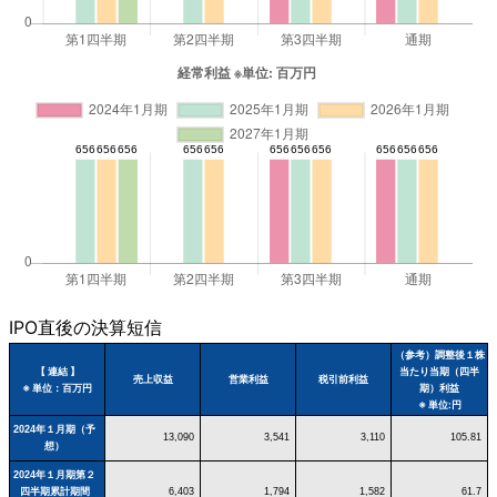
IPO直後の決算短信
（参考）調整後１株
【 連結 】
当たり当期（四半
売上収益
営業利益
税引前利益
※ 単位：百万円
期）利益
※ 単位:円
2024年１月期（予
13,090
3,541
3,110
105.81
想）
2024年１月期第２
四半期累計期間
6,403
1,794
1,582
61.7