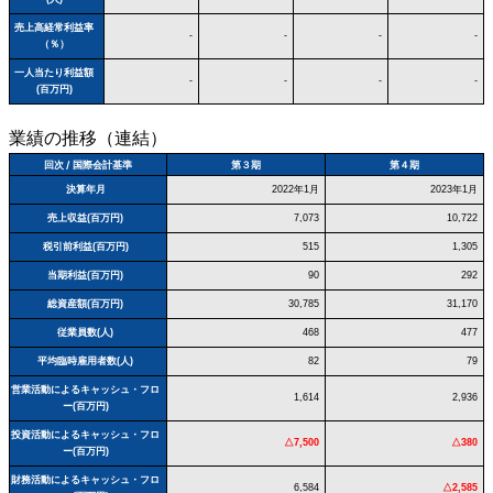
売上高経常利益率
-
-
-
-
（％）
一人当たり利益額
-
-
-
-
(百万円)
業績の推移（連結）
回次 / 国際会計基準
第３期
第４期
決算年月
2022年1月
2023年1月
売上収益(百万円)
7,073
10,722
税引前利益(百万円)
515
1,305
当期利益(百万円)
90
292
総資産額(百万円)
30,785
31,170
従業員数(人)
468
477
平均臨時雇用者数(人)
82
79
営業活動によるキャッシュ・フロ
1,614
2,936
ー(百万円)
投資活動によるキャッシュ・フロ
△7,500
△380
ー(百万円)
財務活動によるキャッシュ・フロ
6,584
△2,585