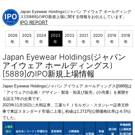
Skip
to
Japan Eyewear Holdings(ジャパン アイウェア ホールディング
content
ス)[5889]のIPO新規上場に関する情報をお伝えしています。
IPO REPORT
2026
2025
2024
2023
2022
2021
2020
2019
2018
年
年
年
年
年
年
年
年
年
Japan Eyewear Holdings(ジャパン
アイウェア ホールディングス)
[5889]のIPO新規上場情報
Japan Eyewear Holdings(ジャパン アイウェア ホールディングス)[5889]は
「アイウェアの企画・デザイン・製造・卸及び販売」(小売業）を展開す
る設立7年の企業です。
2023年11月16日に大和証券、三菱ＵＦＪモルガン・スタンレー証券主幹
事で東証スタンダード市場に上場し初値は1,271円(公開価格比率は-6.5%)
でした。
時価総額
上場承
前日終
(上場前想
認日
会社名 / コード / 市場区分
直前期売
公開価格
初値
AI初値
値
定/前日終