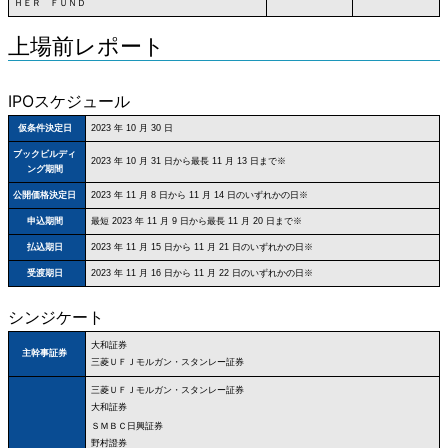
ＨＥＲ ＦＵＮＤ
上場前レポート
IPOスケジュール
仮条件決定日
2023 年 10 月 30 日
ブックビルディ
2023 年 10 月 31 日から最長 11 月 13 日まで※
ング期間
公開価格決定日
2023 年 11 月 8 日から 11 月 14 日のいずれかの日※
申込期間
最短 2023 年 11 月 9 日から最長 11 月 20 日まで※
払込期日
2023 年 11 月 15 日から 11 月 21 日のいずれかの日※
受渡期日
2023 年 11 月 16 日から 11 月 22 日のいずれかの日※
シンジケート
大和証券
主幹事証券
三菱ＵＦＪモルガン・スタンレー証券
三菱ＵＦＪモルガン・スタンレー証券
大和証券
ＳＭＢＣ日興証券
野村證券