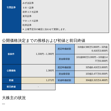
みずほ証券
引受証券
ＳＢＩ証券
岩井コスモ証券
楽天証券
マネックス証券
松井証券
※ 上場予定日の確定に合わせて更新します。
公開価格決定までの推移および初値と前日終値
318億4,586万5,800円～325億
想定時価総額
6,419万3,600円
仮条件
1,330円～1,360円
101億680万3,000円～103億3,4
資金吸収額
77万6,000円
想定時価総額
325億6,419万3,600円
公開価格
1,360円
資金吸収額
103億3,477万6,000円
初値
1,271円
初値時価総額
304億3,315万4,460円
前日終値
-
大株主の状況
---