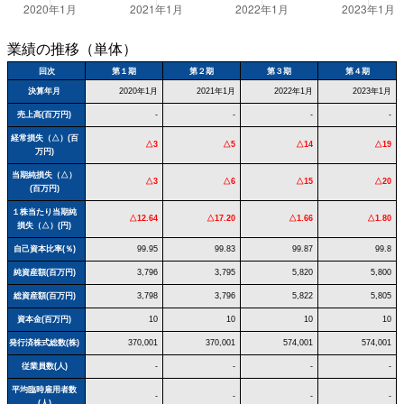
業績の推移（単体）
回次
第１期
第２期
第３期
第４期
決算年月
2020年1月
2021年1月
2022年1月
2023年1月
売上高(百万円)
-
-
-
-
経常損失（△）(百
△3
△5
△14
△19
万円)
当期純損失（△）
△3
△6
△15
△20
(百万円)
１株当たり当期純
△12.64
△17.20
△1.66
△1.80
損失（△）(円)
自己資本比率(％)
99.95
99.83
99.87
99.8
純資産額(百万円)
3,796
3,795
5,820
5,800
総資産額(百万円)
3,798
3,796
5,822
5,805
資本金(百万円)
10
10
10
10
発行済株式総数(株)
370,001
370,001
574,001
574,001
従業員数(人)
-
-
-
-
平均臨時雇用者数
-
-
-
-
(人)