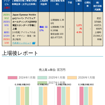
ブック
[ 業種別分類 ] 事業の内容
上高経常
(想定価格/仮条
公開比
予想
公開比
値)
ビル
幹事証券（太字は主幹事）
利益率
件)
率
率
発行済株
上場日
式総数
2023/1
Japan Eyewear Holdin
0/12
gs(ジャパン アイウェア
想定:
公開価格:1,36
2023/1
ホールディングス)[5889]/
325億6,
0円
0/31
東証スタンダード市場に
1,271
419万3,
連結: 12.
公開株数:7,59
～
上場
-
円
-
600円
17%
9,100株
最長1
[小売業] アイウェアの企
-6.5%
上場時:
吸収金額:103
1/13※
画・デザイン・製造・卸
23,944,2
億3,477万円
2023/1
及び販売
60株
1/16
代表者インタビュー
上場後レポート