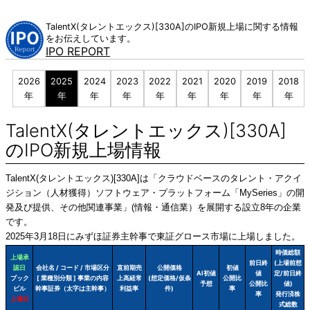
Skip
to
TalentX(タレントエックス)[330A]のIPO新規上場に関する情報
content
をお伝えしています。
IPO REPORT
2026
2025
2024
2023
2022
2021
2020
2019
2018
年
年
年
年
年
年
年
年
年
TalentX(タレントエックス)[330A]
のIPO新規上場情報
TalentX(タレントエックス)[330A]は「クラウドベースのタレント・アクイ
ジション（人材獲得）ソフトウェア・プラットフォーム「MySeries」の開
発及び提供、その他関連事業」(情報・通信業）を展開する設立8年の企業
です。
2025年3月18日にみずほ証券主幹事で東証グロース市場に上場しました。
時価総額
上場承
前日終
(上場前想
認日
会社名 / コード / 市場区分
直前期売
公開価格
初値
AI初値
値
定/前日終
ブック
[ 業種別分類 ] 事業の内容
上高経常
(想定価格/仮条
公開比
予想
公開比
値)
ビル
幹事証券（太字は主幹事）
利益率
件)
率
率
発行済株
上場日
式総数