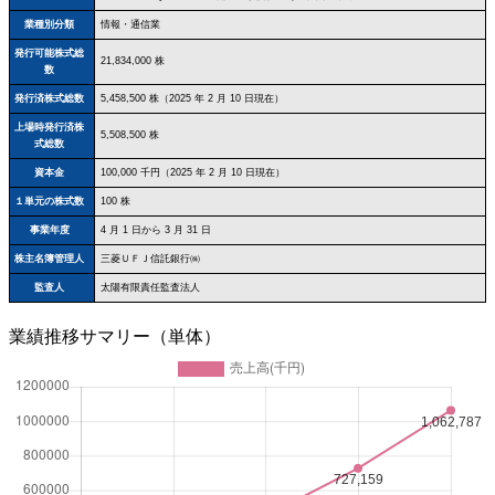
業種別分類
情報・通信業
発行可能株式総
21,834,000 株
数
発行済株式総数
5,458,500 株（2025 年 2 月 10 日現在）
上場時発行済株
5,508,500 株
式総数
資本金
100,000 千円（2025 年 2 月 10 日現在）
１単元の株式数
100 株
事業年度
4 月 1 日から 3 月 31 日
株主名簿管理人
三菱ＵＦＪ信託銀行㈱
監査人
太陽有限責任監査法人
業績推移サマリー（単体）