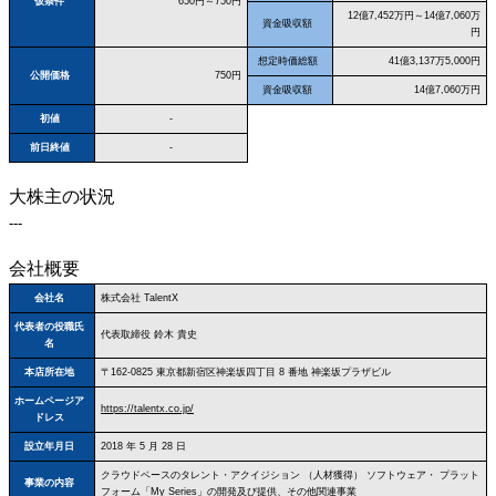
仮条件
650円～750円
12億7,452万円～14億7,060万
資金吸収額
円
想定時価総額
41億3,137万5,000円
公開価格
750円
資金吸収額
14億7,060万円
初値
-
前日終値
-
大株主の状況
---
会社概要
会社名
株式会社 TalentX
代表者の役職氏
代表取締役 鈴木 貴史
名
本店所在地
〒162‐0825 東京都新宿区神楽坂四丁目 8 番地 神楽坂プラザビル
ホームページア
https://talentx.co.jp/
ドレス
設立年月日
2018 年 5 月 28 日
クラウドベースのタレント・アクイジション （人材獲得） ソフトウェア・ プラット
事業の内容
フォーム「My Series」の開発及び提供、その他関連事業