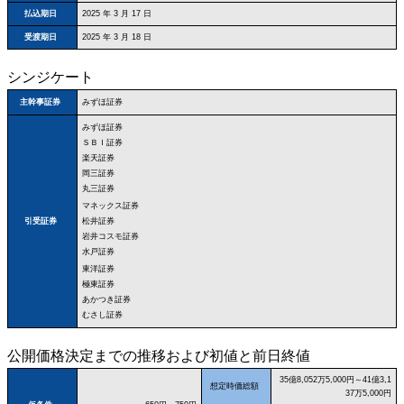
払込期日
2025 年 3 月 17 日
受渡期日
2025 年 3 月 18 日
シンジケート
みずほ証券
主幹事証券
みずほ証券
ＳＢＩ証券
楽天証券
岡三証券
丸三証券
マネックス証券
松井証券
引受証券
岩井コスモ証券
水戸証券
東洋証券
極東証券
あかつき証券
むさし証券
公開価格決定までの推移および初値と前日終値
35億8,052万5,000円～41億3,1
想定時価総額
37万5,000円