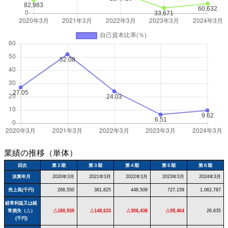
業績の推移（単体）
回次
第２期
第３期
第４期
第５期
第６期
決算年月
2020年3月
2021年3月
2022年3月
2023年3月
2024年3月
売上高(千円)
266,550
381,825
448,509
727,159
1,062,787
経常利益又は経
常損失（△）
△180,939
△148,633
△306,438
△95,464
26,635
(千円)