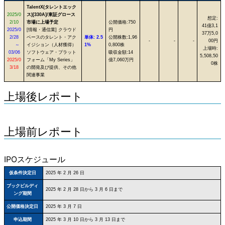
TalentX(タレントエック
2025/0
ス)[330A]/東証グロース
想定:
2/10
市場に上場予定
公開価格:750
41億3,1
2025/0
[情報・通信業] クラウド
円
37万5,0
2/28
ベースのタレント・アク
単体: 2.5
公開株数:1,96
-
-
-
00円
～
イジション（人材獲得）
1%
0,800株
上場時:
03/06
ソフトウェア・プラット
吸収金額:14
5,508,50
2025/0
フォーム「My Series」
億7,060万円
0株
3/18
の開発及び提供、その他
関連事業
上場後レポート
上場前レポート
IPOスケジュール
仮条件決定日
2025 年 2 月 26 日
ブックビルディ
2025 年 2 月 28 日から 3 月 6 日まで
ング期間
公開価格決定日
2025 年 3 月 7 日
申込期間
2025 年 3 月 10 日から 3 月 13 日まで