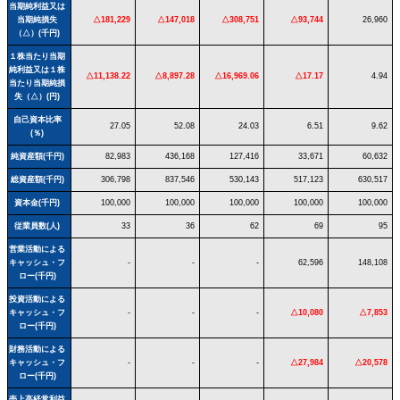
当期純利益又は
当期純損失
△181,229
△147,018
△308,751
△93,744
26,960
（△）(千円)
１株当たり当期
純利益又は１株
△11,138.22
△8,897.28
△16,969.06
△17.17
4.94
当たり当期純損
失（△）(円)
自己資本比率
27.05
52.08
24.03
6.51
9.62
(％)
純資産額(千円)
82,983
436,168
127,416
33,671
60,632
総資産額(千円)
306,798
837,546
530,143
517,123
630,517
資本金(千円)
100,000
100,000
100,000
100,000
100,000
従業員数(人)
33
36
62
69
95
営業活動による
キャッシュ・フ
-
-
-
62,596
148,108
ロー(千円)
投資活動による
キャッシュ・フ
-
-
-
△10,080
△7,853
ロー(千円)
財務活動による
キャッシュ・フ
-
-
-
△27,984
△20,578
ロー(千円)
売上高経常利益